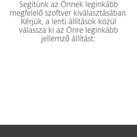
Segítünk az Önnek leginkább
megfelelő szoftver kiválasztásában.
Kérjük, a lenti állítások közül
válassza ki az Önre leginkább
jellemző állítást:
Gyakran intézem banki
ügyeimet és vásárolok az
interneten
Számítógépemet leginkább
kedvenc weboldalaim
felkeresésére használom