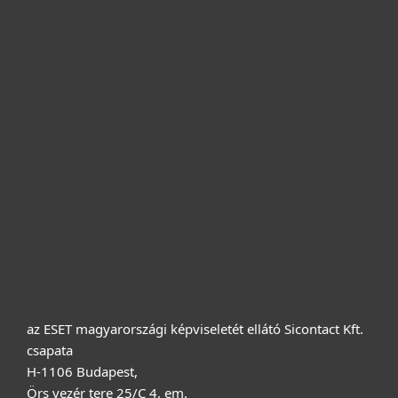
Otthonra
Cégeknek
Terméktámogatás
Vásárlás
Rólunk
az ESET magyarországi képviseletét ellátó Sicontact Kft.
csapata
H-1106 Budapest,
Örs vezér tere 25/C 4. em.