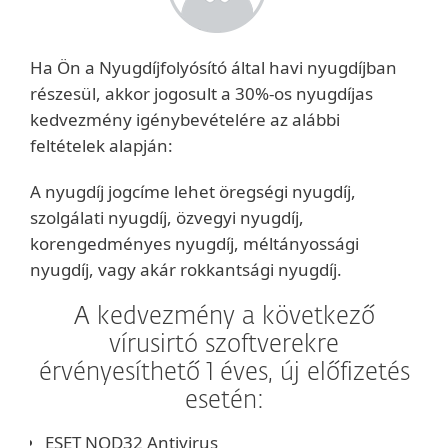
Ha Ön a Nyugdíjfolyósító által havi nyugdíjban
részesül, akkor jogosult a 30%-os nyugdíjas
kedvezmény igénybevételére az alábbi
feltételek alapján:
A nyugdíj jogcíme lehet öregségi nyugdíj,
szolgálati nyugdíj, özvegyi nyugdíj,
korengedményes nyugdíj, méltányossági
nyugdíj, vagy akár rokkantsági nyugdíj.
A kedvezmény a következő
vírusirtó szoftverekre
érvényesíthető 1 éves, új előfizetés
esetén:
ESET NOD32 Antivirus