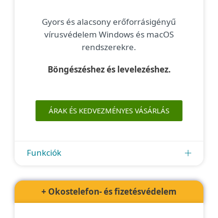
Gyors és alacsony erőforrásigényű
vírusvédelem Windows és macOS
rendszerekre.
Böngészéshez és levelezéshez.
ÁRAK ÉS KEDVEZMÉNYES VÁSÁRLÁS
Funkciók
+ Okostelefon- és fizetésvédelem