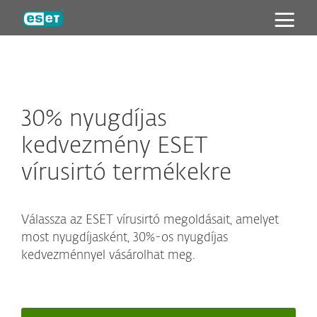
ESET
30% nyugdíjas
kedvezmény ESET
vírusirtó termékekre
Válassza az ESET vírusirtó megoldásait, amelyet
most nyugdíjasként, 30%-os nyugdíjas
kedvezménnyel vásárolhat meg.