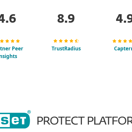
4.6
8.9
4.
tner Peer
TrustRadius
Capter
nsights