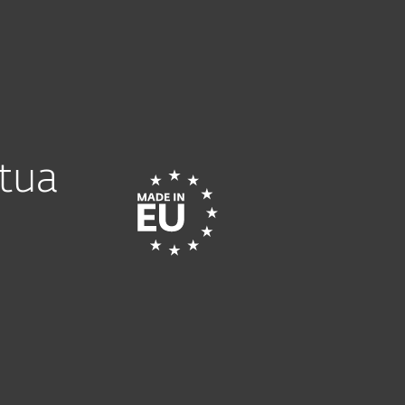
Chi siamo
Blog
Acquista
Italia
AIUTAMI A SCEGLIERE
Contatto commerciale
Area Personale
 tua