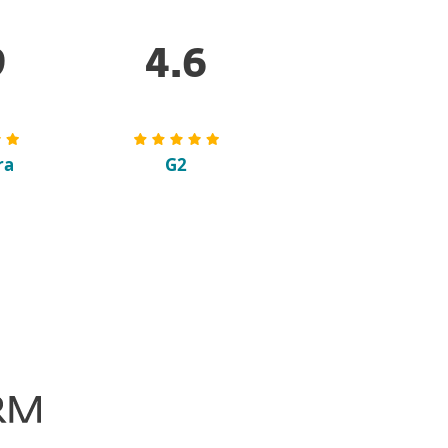
9
4.6
ra
G2