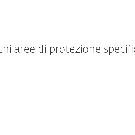
hi aree di protezione specif
Soluzione di sicurezza
Ca
I
Ri
Comunicazione e-mail protetta con
al
advanced threat defence.
mu
(a
Scopri di più