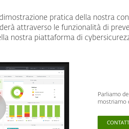
imostrazione pratica della nostra cons
iderà attraverso le funzionalità di prev
lla nostra piattaforma di cybersicurez
Parliamo del
mostriamo c
CONTATT