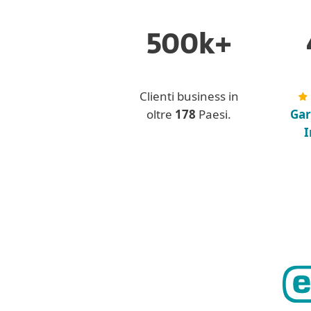
500k+
Clienti business in
oltre
178
Paesi.
Gar
I