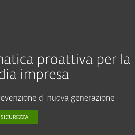
Rivenditori
se
Servizi
Perchè ESET?
atica proattiva per la
dia impresa
 prevenzione di nuova generazione
 SICUREZZA