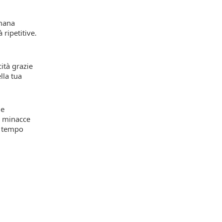
imana
 ripetitive.
ità grazie
lla tua
le
le minacce
n tempo