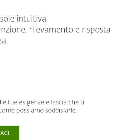
ole intuitiva
enzione, rilevamento e risposta
za.
le tue esigenze e lascia che ti
ome possiamo soddisfarle.
ACI