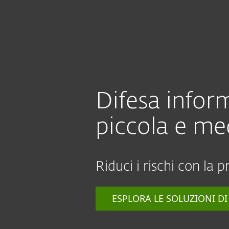
Privati
Aziende
IT
Per le aziende
Piccole e medie impre
Piattaforma
Solutions
Difesa inform
piccola e me
Riduci i rischi con la
ESPLORA LE SOLUZIONI DI