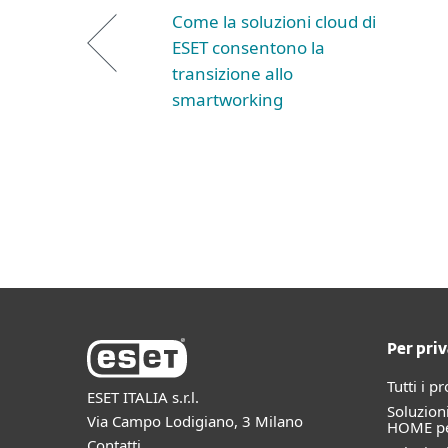
Come la soluzioni cloud di
ESET consentono la
transizione allo
smartworking
Per priv
Tutti i p
ESET ITALIA s.r.l.
Soluzioni
Via Campo Lodigiano, 3 Milano
HOME per
Contatti