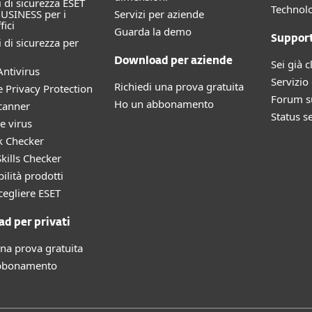
 di sicurezza ESET
Technolo
USINESS per i
Servizi per aziende
fici
Guarda la demo
Suppor
 di sicurezza per
Download per aziende
Sei già c
ntivirus
Servizio 
Richiedi una prova gratuita
e Privacy Protection
Forum su
Ho un abbonamento
canner
Status s
e virus
k Checker
kills Checker
ilità prodotti
cegliere ESET
d per privati
una prova gratuita
bbonamento