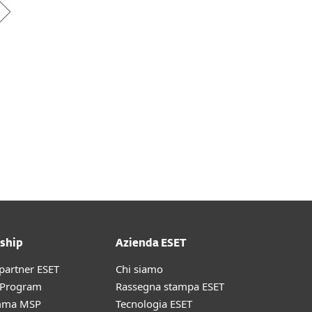
ship
Azienda ESET
partner ESET
Chi siamo
r Program
Rassegna stampa ESET
mma MSP
Tecnologia ESET