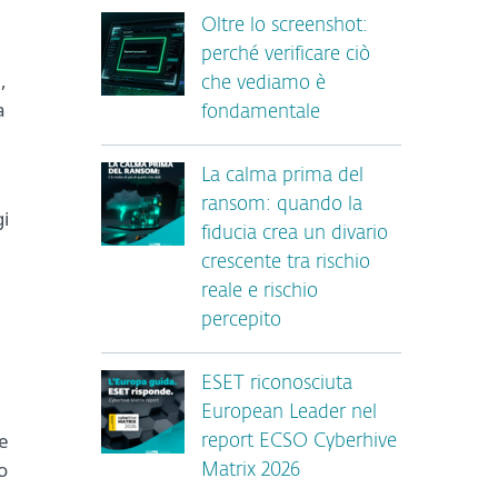
a
Oltre lo screenshot:
perché verificare ciò
,
che vediamo è
a
fondamentale
La calma prima del
ransom: quando la
gi
fiducia crea un divario
crescente tra rischio
reale e rischio
percepito
ESET riconosciuta
European Leader nel
re
report ECSO Cyberhive
o
Matrix 2026