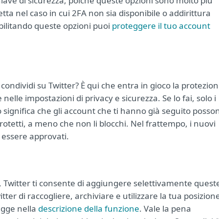
hiave di sicurezza, poiché queste opzioni sono molto più
etta nel caso in cui 2FA non sia disponibile o addirittura
bilitando queste opzioni puoi
proteggere il tuo account
ondividi su Twitter? È qui che entra in gioco la protezio
nelle impostazioni di privacy e sicurezza. Se lo fai, solo i
ò significa che gli account che ti hanno già seguito posso
protetti, a meno che non li blocchi. Nel frattempo, i nuovi
 essere approvati.
ne, Twitter ti consente di aggiungere selettivamente quest
ter di raccogliere, archiviare e utilizzare la tua posizion
egge nella
descrizione della funzione
. Vale la pena