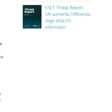
ESET Threat Report:
l’AI aumenta l’efficienza
degli attacchi
informatici
ne
no
e
e