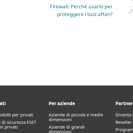
Firewall: Perché usarlo per
proteggere i tuoi affari?
ati
Per aziende
Partner
rodotti per privati
Aziende di piccole e medie
Diventa 
dimensioni
 di sicurezza ESET
Reselle
 privati
Aziende di grandi
Progra
dimensioni