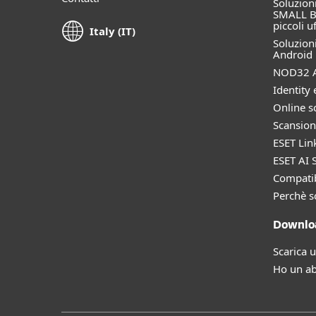
Soluzioni
SMALL B
piccoli uf
Italy (IT)
Soluzioni
Android
NOD32 A
Identity 
Online s
Scansion
ESET Lin
ESET AI S
Compatib
Perchè s
Downloa
Scarica 
Ho un a