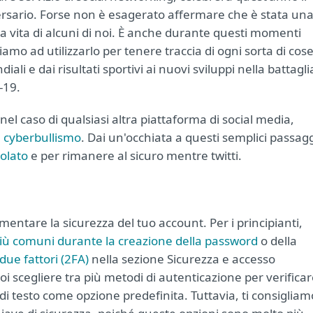
ersario. Forse non è esagerato affermare che è stata un
la vita di alcuni di noi. È anche durante questi momenti
nuiamo ad utilizzarlo per tenere traccia di ogni sorta di cose
diali e dai risultati sportivi ai nuovi sviluppi nella battagli
-19.
nel caso di qualsiasi altra piattaforma di social media,
e
cyberbullismo
. Dai un'occhiata a questi semplici passag
iolato
e per rimanere al sicuro mentre twitti.
entare la sicurezza del tuo account. Per i principianti,
più comuni durante la creazione della password
o della
due fattori (2FA)
nella sezione Sicurezza e accesso
oi scegliere tra più metodi di autenticazione per verifica
di testo come opzione predefinita. Tuttavia, ti consigliam