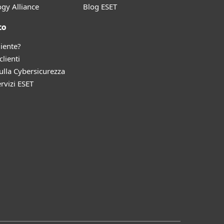
gy Alliance
Blog ESET
to
liente?
clienti
lla Cybersicurezza
ervizi ESET