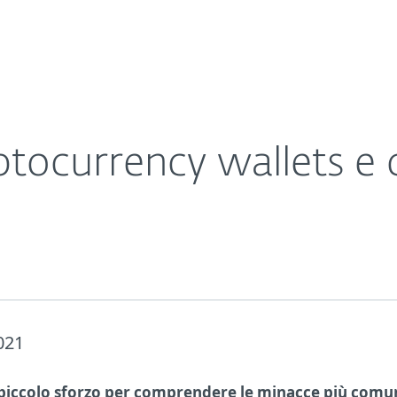
Chi siamo
endersi
a
Contatti
ryptocurrency wallets e
021
piccolo sforzo per comprendere le minacce più comu