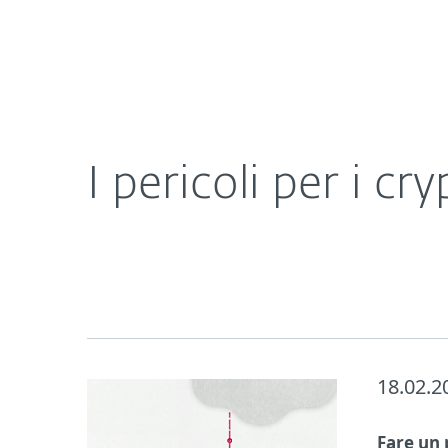
Privati
Aziende
I pericoli per i cryptocurrency wallets e come dif
Chi Siamo
Rassegna Stamp
I pericoli per i c
18.02.2
Fare un 