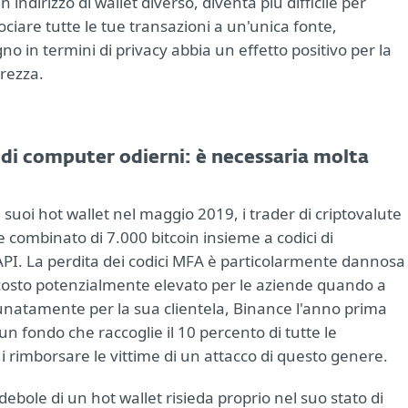
ndirizzo di wallet diverso, diventa più difficile per
ciare tutte le tue transazioni a un'unica fonte,
o in termini di privacy abbia un effetto positivo per la
urezza.
i di computer odierni: è necessaria molta
uoi hot wallet nel maggio 2019, i trader di criptovalute
 combinato di 7.000 bitcoin insieme a codici di
 API. La perdita dei codici MFA è particolarmente dannosa
 costo potenzialmente elevato per le aziende quando a
rtunatamente per la sua clientela, Binance l'anno prima
 un fondo che raccoglie il 10 percento di tutte le
ui rimborsare le vittime di un attacco di questo genere.
ole di un hot wallet risieda proprio nel suo stato di