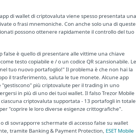
 app di wallet di criptovaluta viene spesso presentata un
private o frasi mnemoniche. Con anche solo una di queste
ionati possono ottenere rapidamente il controllo del tuo
 false è quello di presentare alle vittime una chiave
 come testo copiabile e / o un codice QR scansionabile. L
 nel tuo nuovo portafoglio!" Il problema è che non hai la
Dopo il trasferimento, saluta le tue monete. Alcune app
 "gestiscono" più criptovalute per il trading in uno
rsi in più di uno dei tuoi wallet. Il falso Trezor Mobile
ciascuna criptovaluta supportata - 13 portafogli in totale
er "coprire le loro diverse esigenze crittografiche".
o di sovrapporre schermate di accesso false su wallet
mente, tramite Banking & Payment Protection,
ESET Mobile