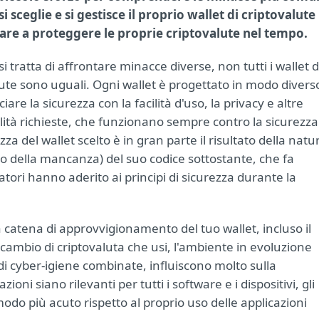
i sceglie e si gestisce il proprio wallet di criptovalute
are a proteggere le proprie criptovalute nel tempo.
 tratta di affrontare minacce diverse, non tutti i wallet d
lute sono uguali. Ogni wallet è progettato in modo divers
ciare la sicurezza con la facilità d'uso, la privacy e altre
lità richieste, che funzionano sempre contro la sicurezza
zza del wallet scelto è in gran parte il risultato della natu
(o della mancanza) del suo codice sottostante, che fa
tori hanno aderito ai principi di sicurezza durante la
lla catena di approvvigionamento del tuo wallet, incluso il
 scambio di criptovaluta che usi, l'ambiente in evoluzione
di cyber-igiene combinate, influiscono molto sulla
i siano rilevanti per tutti i software e i dispositivi, gli
do più acuto rispetto al proprio uso delle applicazioni