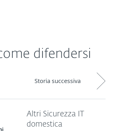
Chi siamo
Blog
Acquista
Italia
 come difendersi
Storia successiva
Altri Sicurezza IT
domestica
ni