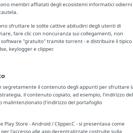
ono membri affiatati degli ecosistemi informatici odierni
cautela.
no sfruttare le solite cattive abitudini degli utenti di
ovinare, fare clic con noncuranza sui collegamenti, non
oftware "gratuito" tramite torrent - e distribuire il tipico
e, keylogger e clipper.
co
e segretamente il contenuto degli appunti per sfruttare l
trategia, il contenuto copiato, ad esempio, l'indirizzo del
 malintenzionato (l'indirizzo del portafoglio
e Play Store - Android / Clipper.C - si presentava come
r l'accesso alle app decentralizzate costruite sulla