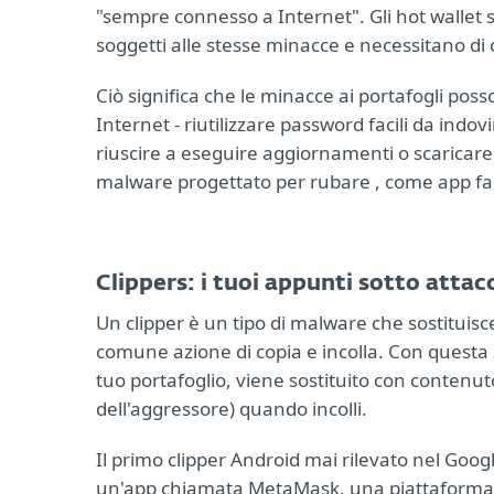
"sempre connesso a Internet". Gli hot wallet s
soggetti alle stesse minacce e necessitano di 
Ciò significa che le minacce ai portafogli posso
Internet - riutilizzare password facili da ind
riuscire a eseguire aggiornamenti o scaricare s
malware progettato per rubare , come app fals
Clippers: i tuoi appunti sotto attac
Un clipper è un tipo di malware che sostituisc
comune azione di copia e incolla. Con questa s
tuo portafoglio, viene sostituito con contenuto
dell'aggressore) quando incolli.
Il primo clipper Android mai rilevato nel Googl
un'app chiamata MetaMask, una piattaforma pe