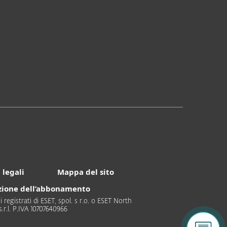
 legali
Mappa del sito
azione dell’abbonamento
i registrati di ESET, spol. s r.o. o ESET North
 s.r.l. P.IVA 10707640966