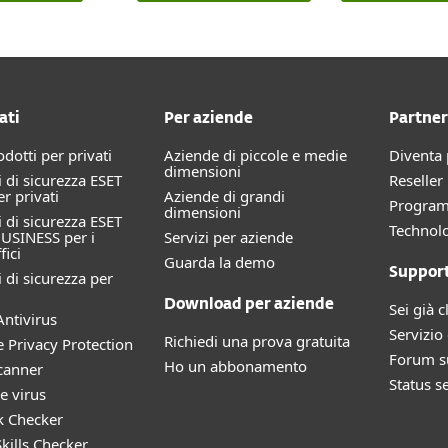
ati
Per aziende
Partner
rodotti per privati
Aziende di piccole e medie
Diventa 
dimensioni
 di sicurezza ESET
Reselle
 privati
Aziende di grandi
Progra
dimensioni
 di sicurezza ESET
Technolo
USINESS per i
Servizi per aziende
fici
Guarda la demo
Suppor
 di sicurezza per
Download per aziende
Sei già c
ntivirus
Servizio 
Richiedi una prova gratuita
e Privacy Protection
Forum su
Ho un abbonamento
canner
Status s
e virus
k Checker
kills Checker