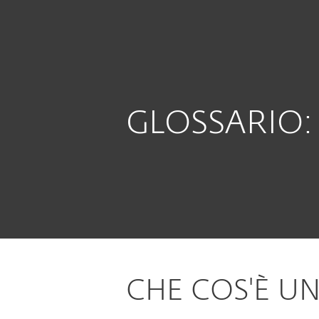
Privati
Aziende
IT
Supporto
Glossario
Spammail
Protezione per Clienti Privati
GLOSSARIO:
CHE COS'È U