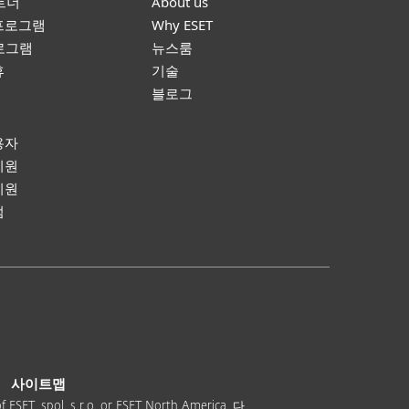
파트너
About us
프로그램
Why ESET
프로그램
뉴스룸
휴
기술
블로그
원
용자
지원
지원
럼
사이트맵
of ESET, spol. s r.o. or ESET North America. 다