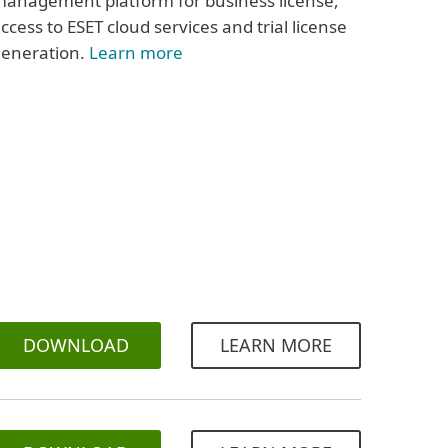
anagement platform for business license,
ccess to ESET cloud services and trial license
eneration.
Learn more
DOWNLOAD
LEARN MORE