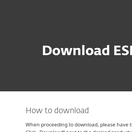
개인용
기업용
KR-NEW
기업용
ESET Endpoint Protection Adv
플랫폼
솔루션
서비
Download ESE
How to download
When proceeding to download, please have th