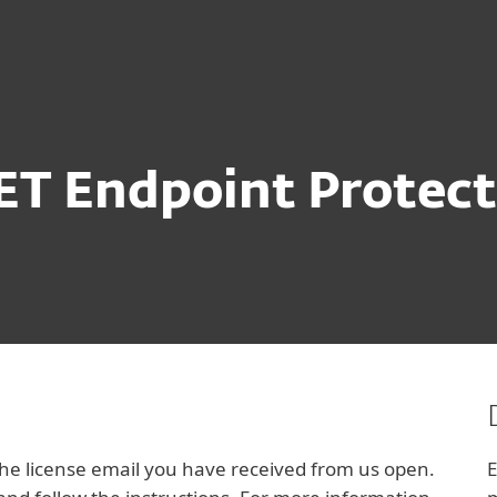
anced
Download
스
파트너
왜 ESET인가요?
T Endpoint Protec
e license email you have received from us open.
E