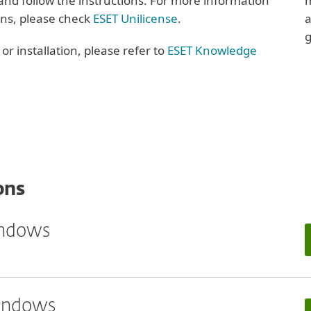
and follow the instructions. For more information
m
ons, please check
ESET Unilicense
.
a
g
r installation, please refer to
ESET Knowledge
ons
indows
Windows