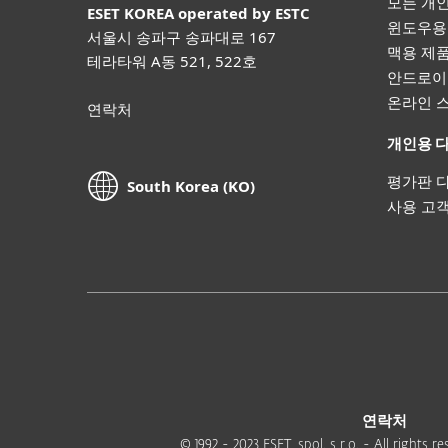
모든 개
ESET KOREA
operated by ESTC
윈도우용
서울시 송파구 송파대로 167
맥용 제
테라타워 A동 521, 522호
안드로이
온라인 
연락처
개인용 
평가판 
South Korea (KO)
사용 고
연락처
© 1992 - 2023 ESET, spol. s r.o. - All rights