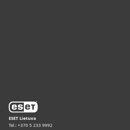
Namams
Verslui
ESET partneriams
ESET pagalba
Apie ESET
Vaizdo pristatymai
ESET Lietuva
Tel.:
+370 5 233 9992