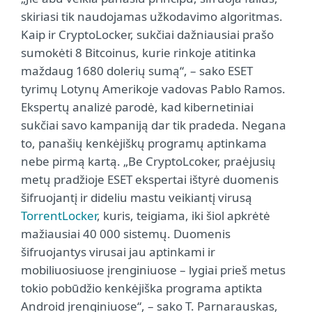
skiriasi tik naudojamas užkodavimo algoritmas.
Kaip ir CryptoLocker, sukčiai dažniausiai prašo
sumokėti 8 Bitcoinus, kurie rinkoje atitinka
maždaug 1680 dolerių sumą“, – sako ESET
tyrimų Lotynų Amerikoje vadovas Pablo Ramos.
Ekspertų analizė parodė, kad kibernetiniai
sukčiai savo kampaniją dar tik pradeda. Negana
to, panašių kenkėjiškų programų aptinkama
nebe pirmą kartą. „Be CryptoLcoker, praėjusių
metų pradžioje ESET ekspertai ištyrė duomenis
šifruojantį ir dideliu mastu veikiantį virusą
TorrentLocker
, kuris, teigiama, iki šiol apkrėtė
mažiausiai 40 000 sistemų. Duomenis
šifruojantys virusai jau aptinkami ir
mobiliuosiuose įrenginiuose – lygiai prieš metus
tokio pobūdžio kenkėjiška programa aptikta
Android įrenginiuose“, – sako T. Parnarauskas,