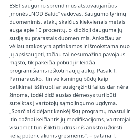
ESET saugumo sprendimus atstovaujančios
įmonės „NOD Baltic“ vadovas. Saugumo tyrimų
duomenimis, atakų skaičius kiekvienais metais
auga apie 10 procentų, o didžioji dauguma jų
susiję su prarastais duomenimis. Anksčiau ar
vėliau atakos yra aptinkamos ir išmokstama nuo
jų apsisaugoti, tačiau tai nesumažina pavojaus
mąsto, tik pakeičia pobūdį ir leidžia
programišiams ieškoti naujų aukų. Pasak T.
Parnarausko, itin veiksmingų būdų kaip
patikimai iššifruoti ar susigrąžinti failus dar nėra
žinoma, todėl didžiausias dėmesys turi būti
sutelktas į vartotojų sąmojingumo ugdymą.
„Sparčiai didėjant kenkėjiškų programų mastui ir
itin dažnai keičiantis jų modifikacijoms, vartotojai
visuomet turi išlikti budrūs ir iš anksto užkirsti
kelią potencialioms grėsmėms“, – pataria T.