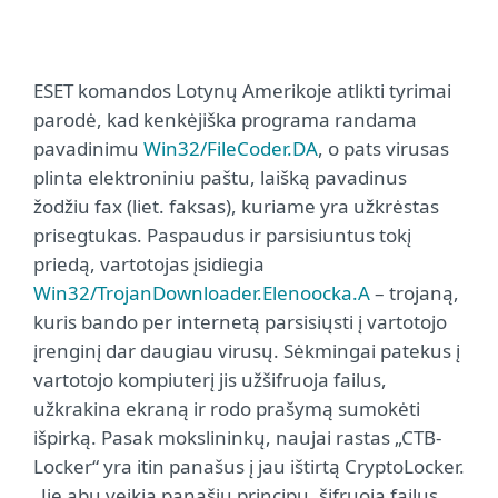
ESET komandos Lotynų Amerikoje atlikti tyrimai
parodė, kad kenkėjiška programa randama
pavadinimu
Win32/FileCoder.DA
, o pats virusas
plinta elektroniniu paštu, laišką pavadinus
žodžiu fax (liet. faksas), kuriame yra užkrėstas
prisegtukas. Paspaudus ir parsisiuntus tokį
priedą, vartotojas įsidiegia
Win32/TrojanDownloader.Elenoocka.A
– trojaną,
kuris bando per internetą parsisiųsti į vartotojo
įrenginį dar daugiau virusų. Sėkmingai patekus į
vartotojo kompiuterį jis užšifruoja failus,
užkrakina ekraną ir rodo prašymą sumokėti
išpirką. Pasak mokslininkų, naujai rastas „CTB-
Locker“ yra itin panašus į jau ištirtą CryptoLocker.
„Jie abu veikia panašiu principu, šifruoja failus,