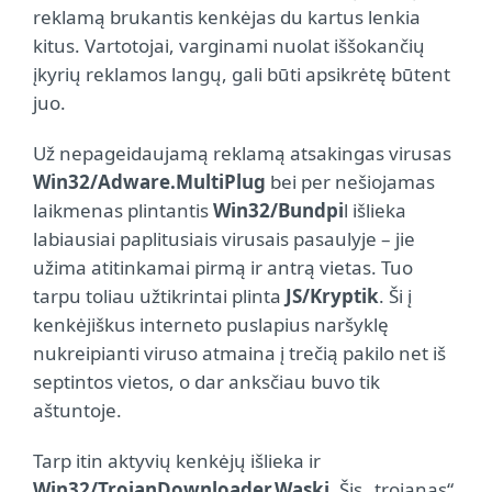
reklamą brukantis kenkėjas du kartus lenkia
kitus. Vartotojai, varginami nuolat iššokančių
įkyrių reklamos langų, gali būti apsikrėtę būtent
juo.
Už nepageidaujamą reklamą atsakingas virusas
Win32/Adware.MultiPlug
bei per nešiojamas
laikmenas plintantis
Win32/Bundpi
l išlieka
labiausiai paplitusiais virusais pasaulyje – jie
užima atitinkamai pirmą ir antrą vietas. Tuo
tarpu toliau užtikrintai plinta
JS/Kryptik
. Ši į
kenkėjiškus interneto puslapius naršyklę
nukreipianti viruso atmaina į trečią pakilo net iš
septintos vietos, o dar anksčiau buvo tik
aštuntoje.
Tarp itin aktyvių kenkėjų išlieka ir
Win32/TrojanDownloader.Waski
. Šis „trojanas“,