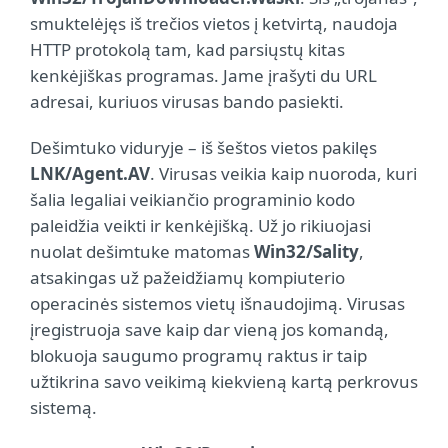
smuktelėjęs iš trečios vietos į ketvirtą, naudoja
HTTP protokolą tam, kad parsiųstų kitas
kenkėjiškas programas. Jame įrašyti du URL
adresai, kuriuos virusas bando pasiekti.
Dešimtuko viduryje – iš šeštos vietos pakilęs
LNK/Agent.AV
. Virusas veikia kaip nuoroda, kuri
šalia legaliai veikiančio programinio kodo
paleidžia veikti ir kenkėjišką. Už jo rikiuojasi
nuolat dešimtuke matomas
Win32/Sality
,
atsakingas už pažeidžiamų kompiuterio
operacinės sistemos vietų išnaudojimą. Virusas
įregistruoja save kaip dar vieną jos komandą,
blokuoja saugumo programų raktus ir taip
užtikrina savo veikimą kiekvieną kartą perkrovus
sistemą.