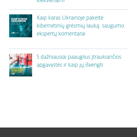
kiekvienam?
Kaip karas Ukrainoje pakeitė
kibernetinių grėsmių lauką: saugumo
ekspertų komentarai
5 dažniausiai paauglius įtraukiančios
apgavystės ir kaip jų išvengti