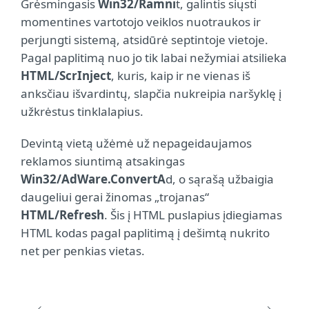
Grėsmingasis
Win32/Ramni
t, galintis siųsti
momentines vartotojo veiklos nuotraukos ir
perjungti sistemą, atsidūrė septintoje vietoje.
Pagal paplitimą nuo jo tik labai nežymiai atsilieka
HTML/ScrInject
, kuris, kaip ir ne vienas iš
anksčiau išvardintų, slapčia nukreipia naršyklę į
užkrėstus tinklalapius.
Devintą vietą užėmė už nepageidaujamos
reklamos siuntimą atsakingas
Win32/AdWare.ConvertA
d, o sąrašą užbaigia
daugeliui gerai žinomas „trojanas“
HTML/Refresh
. Šis į HTML puslapius įdiegiamas
HTML kodas pagal paplitimą į dešimtą nukrito
net per penkias vietas.