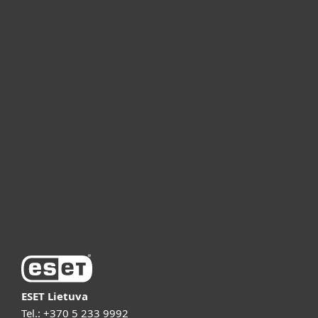
Namams
Verslui
ESET partneriams
ESET pagalba
Apie ESET
Vaizdo pristatymai
ESET Lietuva
Tel.:
+370 5 233 9992