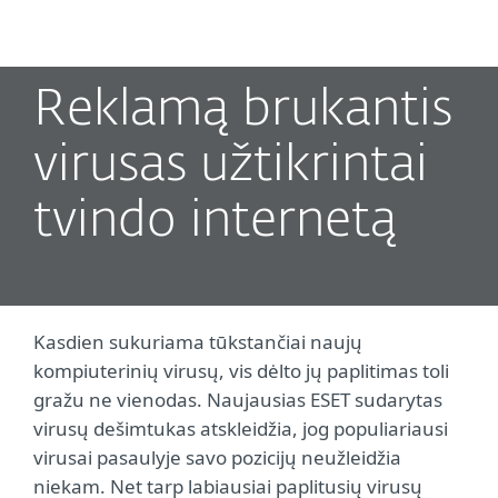
MENU
Reklamą brukantis
virusas užtikrintai
tvindo internetą
Kasdien sukuriama tūkstančiai naujų
kompiuterinių virusų, vis dėlto jų paplitimas toli
gražu ne vienodas. Naujausias ESET sudarytas
virusų dešimtukas atskleidžia, jog populiariausi
virusai pasaulyje savo pozicijų neužleidžia
niekam. Net tarp labiausiai paplitusių virusų