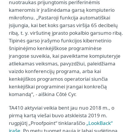
nuotraukas prijungtomis periferinėmis
kameromis ir įrašinėdama garsą kompiuterio
mikrofonu. „Pastaroji funkcija automatiškai
įsijungia, kai bet koks garsas viršija 65 decibelų
ribą, t. y. viršutinę įprasto pokalbio garsumo ribą.
Tipinės garso įrašymo funkcijos kibernetinio
šnipinėjimo kenkėjiškose programinėse
įrangose suveikia, kai paveiktame kompiuteryje
atliekamas veiksmas, pavyzdžiui, paleidžiama
vaizdo konferencijų programa, arba kai
kenkėjiškos programos operatoriai siunčia
kenkėjiškai programinei įrangai konkrečią
komandą“, - aiškina Côté Cyr.
TA410 aktyviai veikia bent jau nuo 2018 m., o
pirmą kartą viešai buvo atskleista 2019 m.
rugpjūtį „Proofpoint“ tinklaraščio
„LookBack“
įraše
. Po metų tuomet nauja ir labai sudėtinga