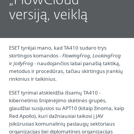
„FlowCloud“
versiją, veiklą
ESET tyrėjai mano, kad TA410 sudaro trys
skirtingos komandos -
FlowingFrog, LookingFrog
ir
JollyFrog
- naudojančios labai panašią taktiką,
metodus ir procedūras, tačiau skirtingus įrankių
rinkinius ir taikinius.
ESET tyrimai atskleidžia išsamų TA410 -
kibernetinio šnipinėjimo skėtinės grupės,
glaudžiai susijusios su APT10 (kitaip žinoma, kaip
Red Apollo), kuri dažniausiai taikosi į JAV
įsikūrusias komunalinių paslaugų sektoriaus
organizacijas bei diplomatines organizacijas