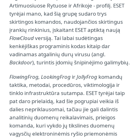
Artimuosiuose Rytuose ir Afrikoje - profilį. ESET
tyrėjai mano, kad šią grupę sudaro trys
skirtingos komandos, naudojančios skirtingus
įrankių rinkinius, įskaitant ESET aptiktą naują
FlowCloud
versiją. Tai labai sudėtingas
kenkėjiškas programinis kodas kitaip dar
vadinamas atgalinių durų virusu (angl.
Backdoor
), turintis įdomių šnipinėjimo galimybių.
FlowingFrog, LookingFrog
ir
JollyFrog
komandų
taktika, metodai, procedūros, viktimologija ir
tinklo infrastruktūra sutampa. ESET tyrėjai taip
pat daro prielaidą, kad šie pogrupiai veikia iš
dalies nepriklausomai, tačiau jie gali dalintis
analitinių duomenų reikalavimais, prieigos
komanda, kuri vykdo jų tikslines duomenų
vagysčių elektroninėmis ryšio priemonėmis