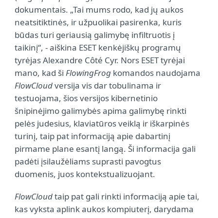
dokumentais. „Tai mums rodo, kad jų aukos
neatsitiktinės, ir užpuolikai pasirenka, kuris
būdas turi geriausią galimybę infiltruotis į
taikinį“, - aiškina ESET kenkėjiškų programų
tyrėjas Alexandre Côté Cyr. Nors ESET tyrėjai
mano, kad ši
FlowingFrog
komandos naudojama
FlowCloud
versija vis dar tobulinama ir
testuojama, šios versijos kibernetinio
šnipinėjimo galimybės apima galimybę rinkti
pelės judesius, klaviatūros veiklą ir iškarpinės
turinį, taip pat informaciją apie dabartinį
pirmame plane esantį langą. Ši informacija gali
padėti įsilaužėliams suprasti pavogtus
duomenis, juos kontekstualizuojant.
FlowCloud
taip pat gali rinkti informaciją apie tai,
kas vyksta aplink aukos kompiuterį, darydama