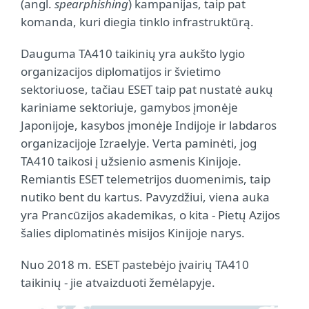
(angl.
spearphishing
) kampanijas, taip pat
komanda, kuri diegia tinklo infrastruktūrą.
Dauguma TA410 taikinių yra aukšto lygio
organizacijos diplomatijos ir švietimo
sektoriuose, tačiau ESET taip pat nustatė aukų
kariniame sektoriuje, gamybos įmonėje
Japonijoje, kasybos įmonėje Indijoje ir labdaros
organizacijoje Izraelyje. Verta paminėti, jog
TA410 taikosi į užsienio asmenis Kinijoje.
Remiantis ESET telemetrijos duomenimis, taip
nutiko bent du kartus. Pavyzdžiui, viena auka
yra Prancūzijos akademikas, o kita - Pietų Azijos
šalies diplomatinės misijos Kinijoje narys.
Nuo 2018 m. ESET pastebėjo įvairių TA410
taikinių - jie atvaizduoti žemėlapyje.