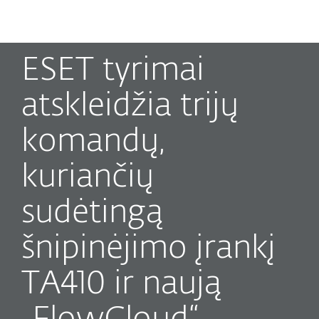
MENU
ESET tyrimai
atskleidžia trijų
komandų,
kuriančių
sudėtingą
šnipinėjimo įrankį
TA410 ir naują