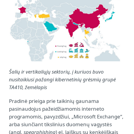
Šalių ir vertikaliųjų sektorių, į kuriuos buvo
nusitaikiusi pažangi kibernetinių grėsmių grupė
TA410, žemėlapis
Pradinė prieiga prie taikinių gaunama
pasinaudojus pažeidžiamomis interneto
programomis, pavyzdžiui, „Microsoft Exchange“,
arba siunčiant tikslinius duomenų vagystės
(angl.
spearphishing
) el. laiškus su kenkėjiškais