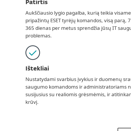
Patirtis
Aukščiausio lygio pagalba, kurią teikia visam
pripažintų ESET tyrėjų komandos, visą parą, 7 
365 dienas per metus sprendžia jūsų IT saugu
problemas.
Ištekliai
Nustatydami svarbius įvykius ir duomenų s
saugumo komandoms ir administratoriams nus
susijusius su realiomis grėsmėmis, ir atitinka
krūvį.