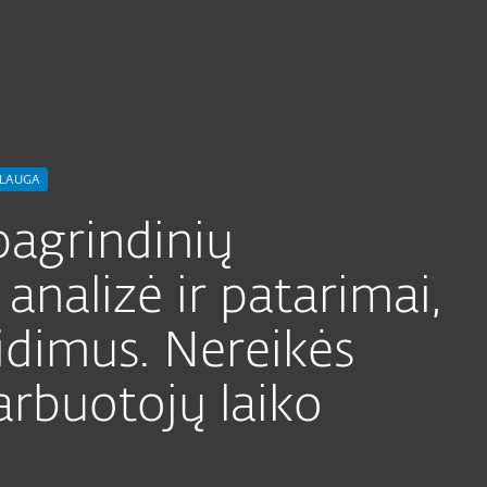
Apie
eat Hunting
ESET
Kodėl
Paslaugos
Partneriams
ESET
LAUGA
pagrindinių
 analizė ir patarimai,
eidimus. Nereikės
rbuotojų laiko