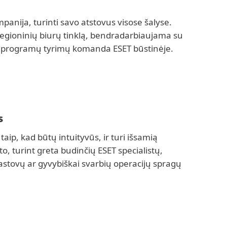
panija, turinti savo atstovus visose šalyse.
 regioninių biurų tinklą, bendradarbiaujama su
ų programų tyrimų komanda ESET būstinėje.
s
taip, kad būtų intuityvūs, ir turi išsamią
o, turint greta budinčių ESET specialistų,
stovų ar gyvybiškai svarbių operacijų spragų