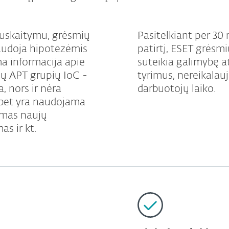
nuskaitymu, grėsmių
Pasitelkiant per 3
audoja hipotezėmis
patirtį, ESET grėsm
 informacija apie
suteikia galimybę at
ių APT grupių IoC -
tyrimus, nereikalau
, nors ir nėra
darbuotojų laiko.
, bet yra naudojama
imas naujų
as ir kt.