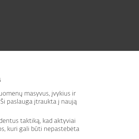
a
duomenų masyvus, įvykius ir
Ši paslauga įtraukta į naują
entus taktiką, kad aktyviai
s, kuri gali būti nepastebėta