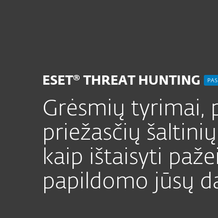
Namams
Verslui
LT
Verslui
ESET paslaugos
ESET Thr
Platforma
Sprendimai
ESET® THREAT HUNTING
PAS
Grėsmių tyrimai, 
priežasčių šaltinių
kaip ištaisyti paž
papildomo jūsų da