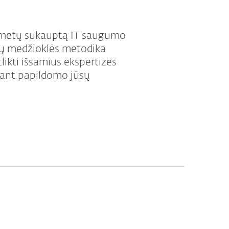
0 metų sukauptą IT saugumo
ių medžioklės metodika
likti išsamius ekspertizės
jant papildomo jūsų