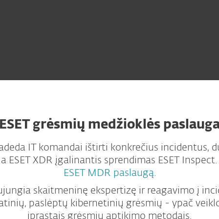
ESET grėsmių medžioklės paslaug
eda IT komandai ištirti konkrečius incidentus, 
a ESET XDR įgalinantis sprendimas ESET Inspect. 
ESET MDR paslaugą.
ungia skaitmeninę ekspertizę ir reagavimo į incid
tinių, paslėptų kibernetinių grėsmių - ypač veiklo
įprastais grėsmių aptikimo metodais.