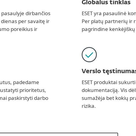
Globalus tinklas
e pasaulyje dirbančios
ESET yra pasaulinė kom
dienas per savaitę ir
Per platų partnerių ir
mo poreikius ir
pagrindine kenkėjišk
Verslo tęstinuma
rautus, padedame
ESET produktai sukurti 
tatyti prioritetus,
dokumentaciją. Vis dėlt
mai paskirstyti darbo
sumažėja bet kokių pra
rizika.