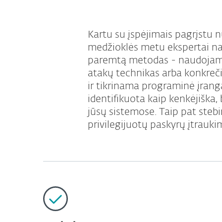
Kartu su įspėjimais pagrįstu 
medžioklės metu ekspertai n
paremtą metodas - naudojama
atakų technikas arba konkreč
ir tikrinama programinė įranga
identifikuota kaip kenkėjiška
jūsų sistemose. Taip pat steb
privilegijuotų paskyrų įtraukim