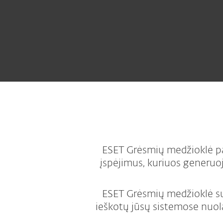
ESET Grėsmių medžioklė pad
įspėjimus, kuriuos generuoj
ESET Grėsmių medžioklė suj
ieškotų jūsų sistemose nuola