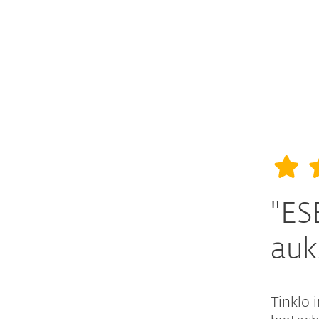
"ES
auk
Tinklo 