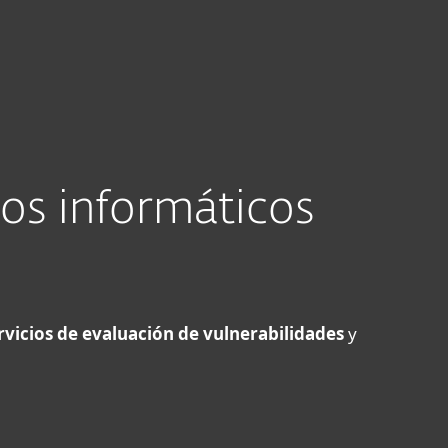
Acerca de
Blog
Tienda
Nicaragua
Ventas corporativas
Cliente existente
os informáticos
rvicios de evaluación de vulnerabilidades
y