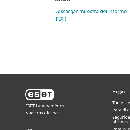
Descargar muestra del informe
(PDF)
Hogar
Todos lo
ESET Latinoamérica
Para dis
Nuestras oficinas
Segurid
oficinas
Para Wi