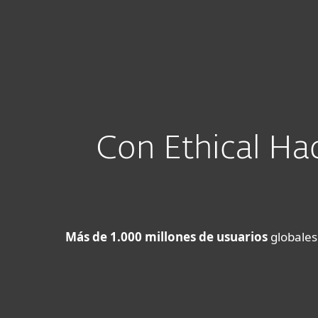
Para el Hogar
Para Empr
NI UY GT SV CR HN DO CAM
Para empresas
Servicios de Segurida
Plataforma
Soluciones
Con Ethical Ha
Más de 1.000 millones de usuarios
globales