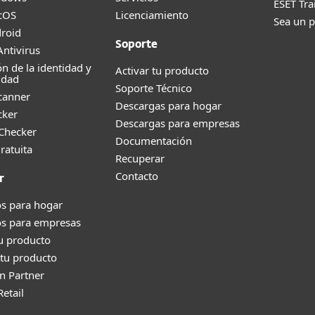
ESET Tr
cOS
Licenciamiento
Sea un p
roid
Soporte
ntivirus
ón de la identidad y
Activar tu producto
idad
Soporte Técnico
canner
Descargas para hogar
cker
Descargas para empresas
 Checker
Documentación
ratuita
Recuperar
Contacto
r
s para hogar
os para empresas
tu producto
tu producto
n Partner
Retail