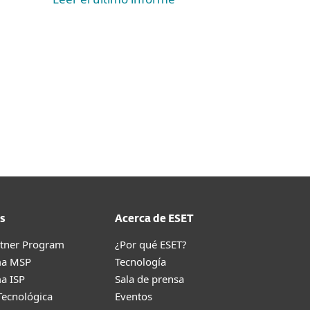
s
Acerca de ESET
rtner Program
¿Por qué ESET?
ma MSP
Tecnología
a ISP
Sala de prensa
Tecnológica
Eventos