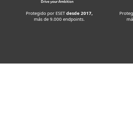
Protegido por ESET
desde 2017,
Proteg
más de 9.000 endpoints.
má
"Para nosotros es
elevados de segurida