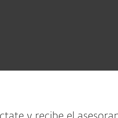
Network Penetrat
caciones web
Source Code Audi
Programa de segu
tate y recibe el asesor