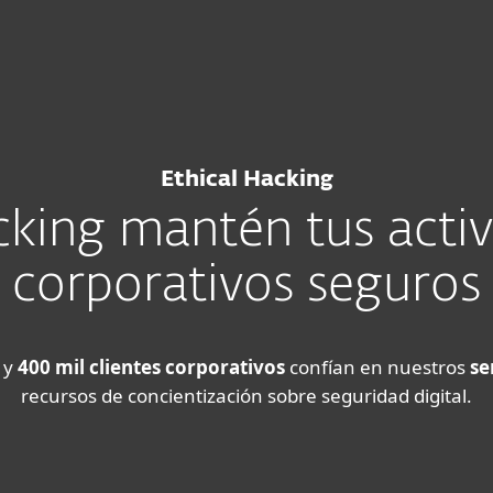
esas
Para Partners
d
Ethical hacking
Servicios
¿Por qué ESET?
Ethical Hacking
cking mantén tus activ
corporativos seguros
 y
400 mil clientes corporativos
confían en nuestros
se
recursos de concientización sobre seguridad digital.