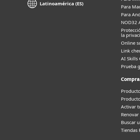
Latinoamérica (ES)
Para Ma
Para And
NOD32 A
Protecci
la privac
Online s
Link che
AI Skills
Prueba g
Compra
Producto
Product
Activar 
Renovar 
Buscar u
Tiendas 