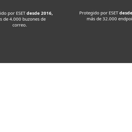
Protegido por ESET
desde
ido por ESET
desde 2016,
más de 32.000 endpoi
s de 4.000 buzones de
correo.
Testimonios de
nuestros clientes
 de vital importancia brindar una solución que responda a 
d y es por esta razón que decidimos someter nuestras soluc
de Seguridad Informática".