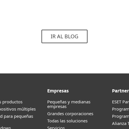
IR AL BLOG
Empresas
Partner
s productos
Pequeñas y medianas
ESET Pa
empresas
positivos múltiples
Progra
Grandes corporaciones
ad para pequeñas
Program
Todas las soluciones
Alianza 
ndows
Servicios