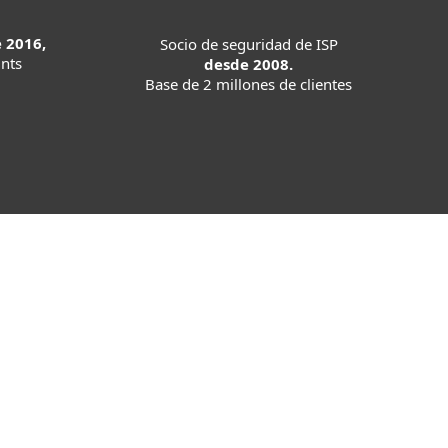
 2016,
Socio de seguridad de ISP
nts
desde 2008.
Base de 2 millones de clientes
los estándares más
iones a una auditoría