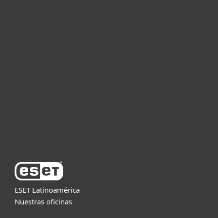
Hogar
Empresas
Partners
Soporte
Acerca de ESET
ESET Latinoamérica
Nuestras oficinas