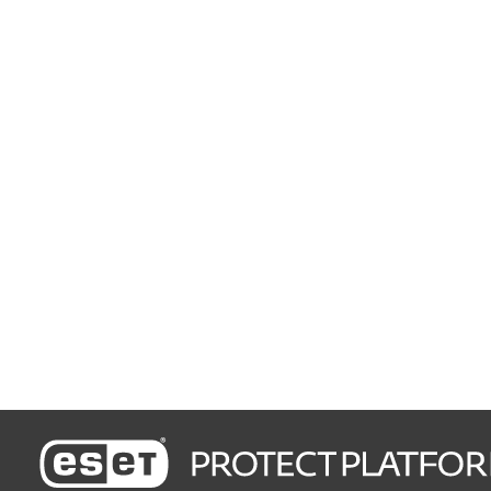
Asegure computadoras,
móviles y servidores de
archivo
Protección sencilla
Disminuya el tiempo de
mantenimiento
Configuración e implementación en pocos
minutos
Disfrute la consola fácil de
usar