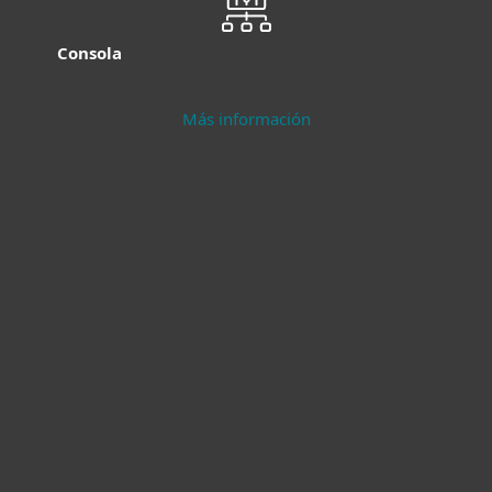
Consola
Más información
Protección
Seguridad para
moderna para
servidores
endpoints
Más información
Más información