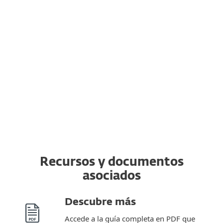
dispositivo
Puedes transferir una suscripción válida
de ESET a un dispositivo completamente
nuevo desde el original. Además, puedes
cambiar de un sistema operativo a otro.
Recursos y documentos
asociados
Descubre más
Accede a la guía completa en PDF que