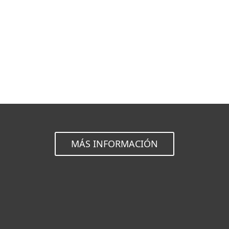
Documentación
Opciones de descarga
Volver a la descarga simple
Elija otra versión
MÁS INFORMACIÓN
Hogar