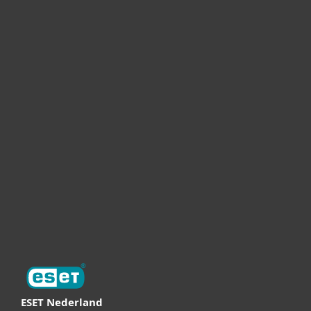
Voor thuis
Voor bedrijven
MSP en partnerships
Support
Over ESET
Online Veilig
Digital Security Guide
ESET Nederland