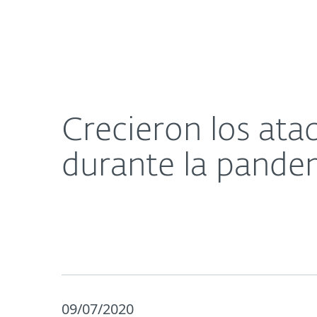
Para el Hogar
Para Empre
Crecieron los ataques de fuerza bruta dirigidos 
Acerca de
Sala de prensa
Crecieron los ata
durante la pande
09/07/2020