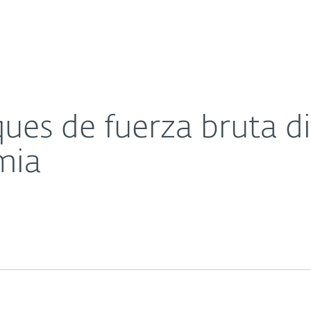
sas
Para Partners
Acerca de
a RDP durante la pandemia
Carreras
Contacto
ques de fuerza bruta d
mia