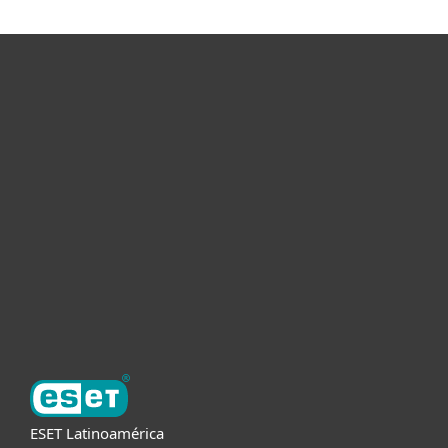
Hogar
Empresas
Partners
Soporte
Acerca de ESET
ESET Latinoamérica