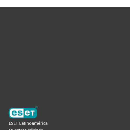
Hogar
Empresas
Partners
Soporte
Acerca de ESET
ESET Latinoamérica
Nuestras oficinas