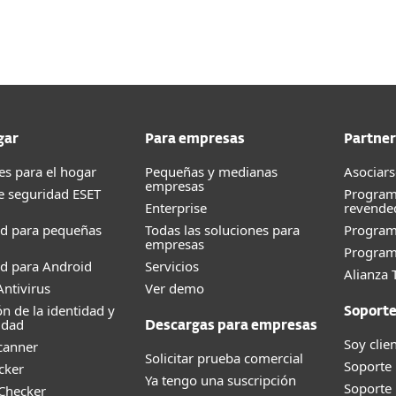
gar
Para empresas
Partner
es para el hogar
Pequeñas y medianas
Asociars
empresas
e seguridad ESET
Program
Enterprise
revende
ad para pequeñas
Todas las soluciones para
Progra
empresas
Program
d para Android
Servicios
Alianza 
ntivirus
Ver demo
ón de la identidad y
Soport
idad
Descargas para empresas
Soy clie
canner
Solicitar prueba comercial
Soporte
cker
Ya tengo una suscripción
Soporte
 Checker