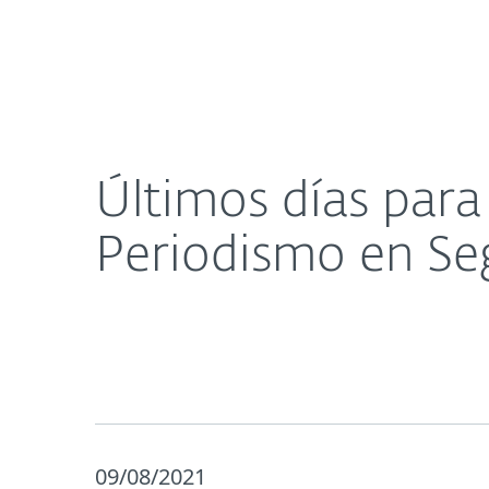
Para el Hogar
Para Empre
Últimos días para inscribirse al Premio ESET al P
Acerca de
Sala de prensa
Últimos días para 
Periodismo en Se
09/08/2021