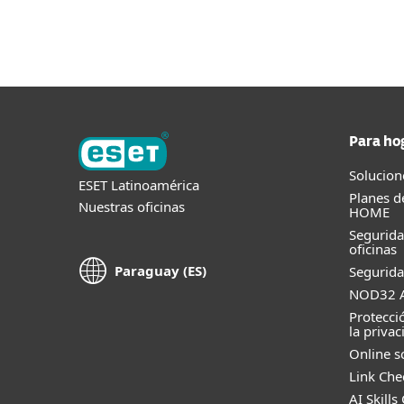
Para ho
Solucion
ESET Latinoamérica
Planes d
Nuestras oficinas
HOME
Segurid
oficinas
Paraguay (ES)
Segurida
NOD32 A
Protecci
la privac
Online s
Link Che
AI Skills