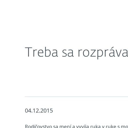
Domácnosti
Firmy
SK
Treba sa rozprávať o internetovej bezpečn
Ochrana pre domácnosti
Sti
Treba sa rozpráva
04.12.2015
Rodičovstvo sa mení a vyvíja ruka v ruke s m