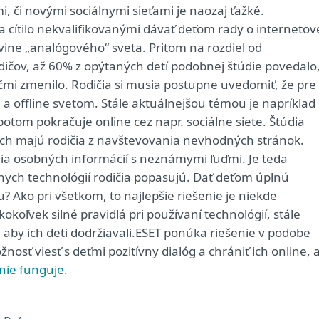
, či novými sociálnymi sieťami je naozaj ťažké.
a cítilo nekvalifikovanými dávať deťom rady o internetov
ovine „analógového“ sveta. Pritom na rozdiel od
čov, až 60% z opýtaných detí podobnej štúdie povedalo
ičmi zmenilo. Rodičia si musia postupne uvedomiť, že pre
e a offline svetom. Stále aktuálnejšou témou je napríklad
 potom pokračuje online cez napr. sociálne siete. Štúdia
trach majú rodičia z navštevovania nevhodných stránok.
nia osobných informácií s neznámymi ľuďmi. Je teda
nych technológií rodičia popasujú. Dať deťom úplnú
 Ako pri všetkom, to najlepšie riešenie je niekde
koľvek silné pravidlá pri používaní technológií, stále
, aby ich deti dodržiavali.ESET ponúka riešenie v podobe
nosť viesť s deťmi pozitívny dialóg a chrániť ich online, 
enie funguje.