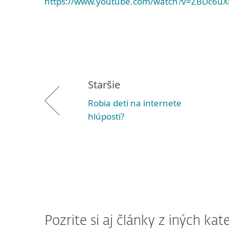
https://www.youtube.com/watch?v=ZBDc6uX
Staršie
Robia deti na internete
hlúposti?
Pozrite si aj články z iných kate