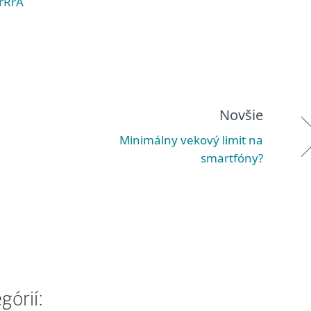
rRrA
Novšie
Minimálny vekový limit na
smartfóny?
górií: