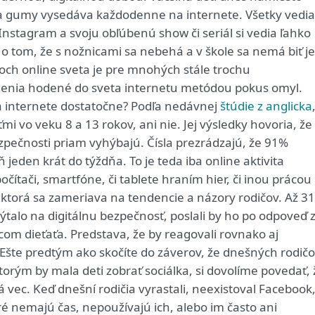
ia gumy vysedáva každodenne na internete. Všetky vedia
 Instagram a svoju obľúbenú show či seriál si vedia ľahko
o tom, že s nožnicami sa nebehá a v škole sa nemá biť je
doch online sveta je pre mnohých stále trochu
edenia hodené do sveta internetu metódou pokus omyl.
 na internete dostatočne? Podľa nedávnej
štúdie z anglicka
i vo veku 8 a 13 rokov, ani nie. Jej výsledky hovoria, že
ezpečnosti priam vyhýbajú. Čísla prezrádzajú, že 91%
jeden krát do týždňa. To je teda iba online aktivita
čítači, smartfóne, či tablete hraním hier, či inou prácou
, ktorá sa zameriava na tendencie a názory rodičov. Až 3
pýtalo na digitálnu bezpečnosť, poslali by ho po odpoveď 
om dieťaťa. Predstava, že by reagovali rovnako aj
 Ešte predtým ako skočíte do záverov, že dnešných rodič
rým by mala deti zobrať sociálka, si dovolíme povedať, 
vá vec. Keď dnešní rodičia vyrastali, neexistoval Facebook
oré nemajú čas, nepoužívajú ich, alebo im často ani