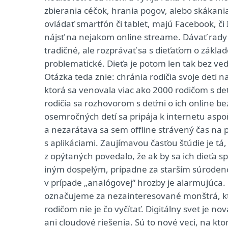
zbierania céčok, hrania pogov, alebo skákan
ovládať smartfón či tablet, majú Facebook, či
nájsť na nejakom online streame. Dávať rady 
tradičné, ale rozprávať sa s dieťaťom o zákla
problematické. Dieťa je potom len tak bez v
Otázka teda znie: chránia rodičia svoje deti
ktorá sa venovala viac ako 2000 rodičom s deťm
rodičia sa rozhovorom s deťmi o ich online b
osemročných detí sa pripája k internetu aspoň 
a nezarátava sa sem offline strávený čas na po
s aplikáciami. Zaujímavou časťou štúdie je tá
z opýtaných povedalo, že ak by sa ich dieťa s
iným dospelým, prípadne za starším súrodenc
v prípade „analógovej“ hrozby je alarmujúca.
označujeme za nezainteresované monštrá, kto
rodičom nie je čo vyčítať. Digitálny svet je no
ani cloudové riešenia. Sú to nové veci, na kt