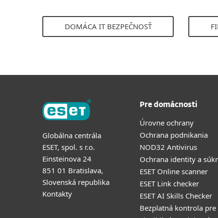
DOMÁCA IT BEZPEČNOSŤ
F
Pre domácnosti
Úrovne ochrany
Ochrana podnikania
Globálna centrála
ESET, spol. s r.o.
NOD32 Antivirus
Einsteinova 24
Ochrana identity a súk
851 01 Bratislava,
ESET Online scanner
Slovenská republika
ESET Link checker
Kontakty
ESET AI Skills Checker
Bezplatná kontrola pre