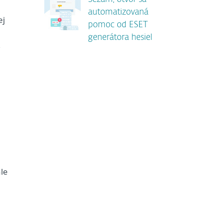
automatizovaná
ej
pomoc od ESET
generátora hesiel
,
ale