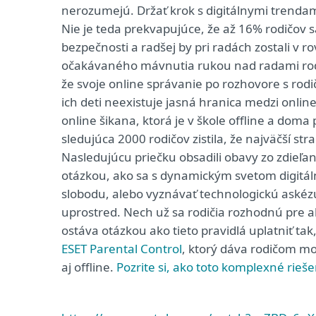
nerozumejú. Držať krok s digitálnymi trendami
Nie je teda prekvapujúce, že až 16% rodičov s
bezpečnosti a radšej by pri radách zostali v r
očakávaného mávnutia rukou nad radami rodi
že svoje online správanie po rozhovore s rod
ich deti neexistuje jasná hranica medzi onlin
online šikana, ktorá je v škole offline a doma
sledujúca 2000 rodičov zistila, že najväčší s
Nasledujúcu priečku obsadili obavy zo zdieľa
otázkou, ako sa s dynamickým svetom digitál
slobodu, alebo vyznávať technologickú askézu?
uprostred. Nech už sa rodičia rozhodnú pre ako
ostáva otázkou ako tieto pravidlá uplatniť tak
ESET Parental Control
, ktorý dáva rodičom mož
aj offline.
Pozrite si, ako toto komplexné rieš