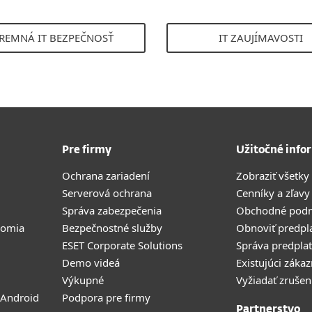
IREMNÁ IT BEZPEČNOSŤ
IT ZAUJÍMAVOSTI
Pre firmy
Užitočné info
Ochrana zariadení
Zobraziť všetky
Serverová ochrana
Cenníky a zľavy
Správa zabezpečenia
Obchodné pod
romia
Bezpečnostné služby
Obnoviť predpl
ESET Corporate Solutions
Správa predpla
Demo videá
Existujúci zákaz
Výkupné
Vyžiadať zrušen
 Android
Podpora pre firmy
Partnerstvo