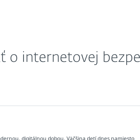
osti?
ahnuť
Prečo ESET?
ť o internetovej bezpe
odernou, digitálnou dobou. Väčšina detí dnes namiesto