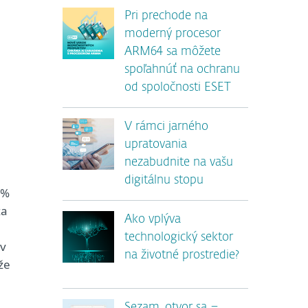
Pri prechode na
moderný procesor
ARM64 sa môžete
spoľahnúť na ochranu
od spoločnosti ESET
,
V rámci jarného
upratovania
nezabudnite na vašu
digitálnu stopu
1%
za
Ako vplýva
technologický sektor
ov
na životné prostredie?
že
,
Sezam, otvor sa –