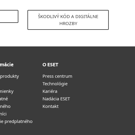
ŠKODLIVÝ KÓD A DIGITÁLNE
HROZBY
rmácie
O ESET
 produkty
Press centrum
Technológie
mienky
Kariéra
atné
Nadácia ESET
tného
Kontakt
níci
ie predplatného