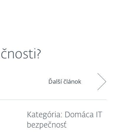
O nás
Košík
Slovensko
Zákaznícka zóna
čnosti?
Ďalší článok
Kategória: Domáca IT
bezpečnosť