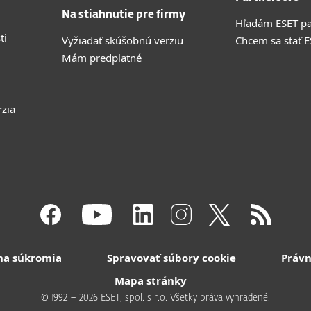
Na stiahnutie pre firmy
Hľadám ESET pa
ti
Vyžiadať skúšobnú verziu
Chcem sa stať 
Mám predplatné
rzia
na súkromia
Spravovať súbory cookie
Právn
Mapa stránky
© 1992 – 2026 ESET, spol. s r.o. Všetky práva vyhradené.