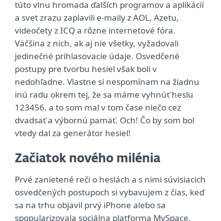
túto vlnu hromada ďalších programov a aplikácií
a svet zrazu zaplavili e‑maily z AOL, Azetu,
videočety z ICQ a rôzne internetové fóra.
Väčšina z nich, ak aj nie všetky, vyžadovali
jedinečné prihlasovacie údaje. Osvedčené
postupy pre tvorbu hesiel však boli v
nedohľadne. Vlastne si nespomínam na žiadnu
inú radu okrem tej, že sa máme vyhnúť heslu
123456, a to som mal v tom čase niečo cez
dvadsať a výbornú pamäť. Och! Čo by som bol
vtedy dal za generátor hesiel!
Začiatok nového milénia
Prvé zanietené reči o heslách a s nimi súvisiacich
osvedčených postupoch si vybavujem z čias, keď
sa na trhu objavil prvý iPhone alebo sa
spopularizovala sociálna platforma MySpace.