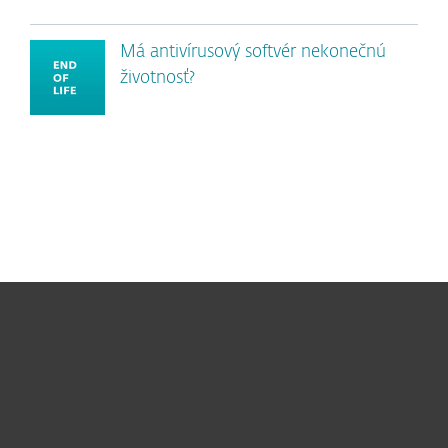
Má antivírusový softvér nekonečnú
životnosť?
Pre domácnosti
Pre firmy