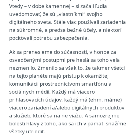
Vtedy – v dobe kamennej – si začali ľudia
uvedomovať, že sú „vlastníkmi“ svojho
digitálneho sveta. Stále viac používali zariadenia
na súkromné, a predsa bežné účely, a niektorí
pociťovali potrebu zabezpečenia.
Ak sa prenesieme do súčasnosti, v honbe za
osvedčenými postupmi pre heslá sa toho veľa
nezmenilo. Zmenilo sa však to, že takmer všetci
na tejto planéte majú prístup k okamžitej
komunikácii prostredníctvom smartfónu a
sociálnych médií. Každý má viacero
prihlasovacích údajov, každý má (ehm, máme)
viacero zariadení a/alebo digitálnych produktov
a služieb, ktoré sa na ne viažu. A samozrejme
bolesti hlavy z toho, ako sa ich v pamäti snažíme
všetky utriediť.