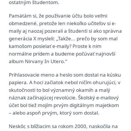
ostatným študentom.
Pamätám si, že používanie účtu bolo veľmi
obmedzené, pretože len niekoľko učiteľov si e-
maily aj naozaj pozerali a študenti si ako správna
generácia X mysleli: „Takže... prečo by som mal
kamošom posielať e‑maily? Proste k nim
normálne prídem a budeme počúvať najnovší
album Nirvany In Utero.“
Prihlasovacie meno a heslo som dostal na kúsku
papiera. A hoci začiatok nebol ničím ohurujúci, v
skutočnosti to bol významný okamih a malý
náznak začínajúcej revolúcie. Školský e‑mailový
účet bol tiež mojím prvým digitálnym majetkom
– alebo aspoň prvým, ktorý som dostal.
Neskôr, s blížiacim sa rokom 2000, naskočila na