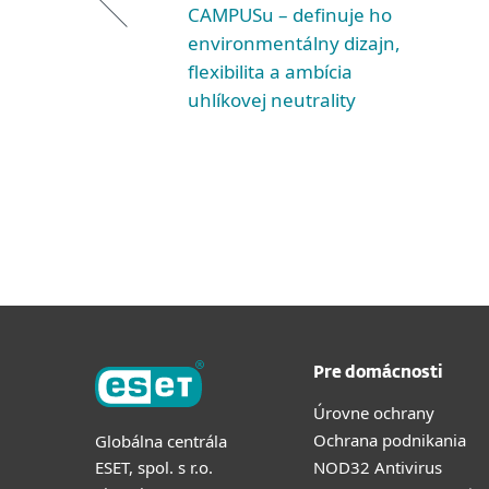
CAMPUSu – definuje ho
environmentálny dizajn,
flexibilita a ambícia
uhlíkovej neutrality
Pre domácnosti
Úrovne ochrany
Ochrana podnikania
Globálna centrála
ESET, spol. s r.o.
NOD32 Antivirus