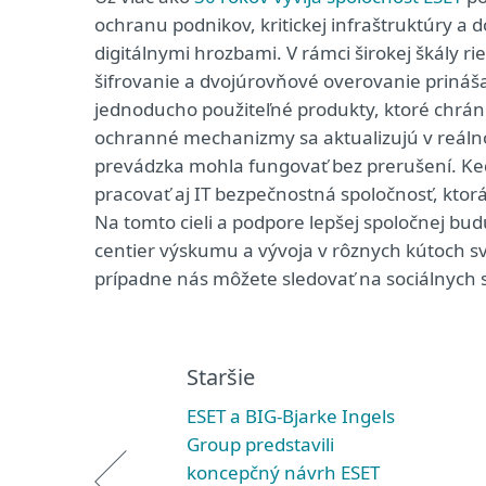
ochranu podnikov, kritickej infraštruktúry a 
digitálnymi hrozbami. V rámci širokej škály r
šifrovanie a dvojúrovňové overovanie priná
jednoducho použiteľné produkty, ktoré chrán
ochranné mechanizmy sa aktualizujú v reálnom
prevádzka mohla fungovať bez prerušení. Keď
pracovať aj IT bezpečnostná spoločnosť, kto
Na tomto cieli a podpore lepšej spoločnej bu
centier výskumu a vývoja v rôznych kútoch sv
prípadne nás môžete sledovať na sociálnych 
Staršie
ESET a BIG-Bjarke Ingels
Group predstavili
koncepčný návrh ESET