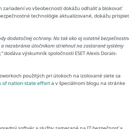
zariadení vo všeobecnosti dokážu odhaliť a blokovať
 bezpečnostné technológie aktualizované, dokážu prispieť
ody dodatočnej ochrany. No tak ako aj ostatné bezpečnostn
é a nezabránia útočníkom striehnuť na zastarané systémy
,“
dodáva výskumník spoločnosti ESET Alexis Dorais-
meworkoch použitých pri útokoch na izolované siete sa
 of nation-state effort
a v špeciálnom blogu na stránke
predný softvér a služby zamerané na IT bezpečnosť a