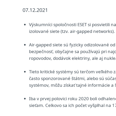
07.12.2021
Výskumníci spoločnosti ESET si posvietili 
izolované siete (tzv. air-gapped networks).
Air-gapped siete sú fyzicky odizolované od
bezpečnosť, obyčajne sa používajú pri naj
ropovodov, dodávok elektriny, ale aj nukl
Tieto kritické systémy sú terčom veľkého 
často sponzorované štátmi, alebo sú súčas
systémov, môžu získať tajné informácie a 
Iba v prvej polovici roku 2020 boli odhal
sieťam. Celkovo sa ich počet vyšplhal na 1