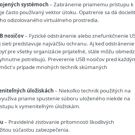
pojených systémoch
– Zabránenie priamemu prístupu k 
 často používaný vektor útoku. Opatrenie sa dá docieli
eho odizolovaného virtuálneho prostredia.
B nosičov
– Fyzické odstránenie alebo znefunkčnenie U
 sieti predstavuje najväčšiu ochranu. Aj keď odstránenie
ť pre všetky organizácie prijateľné, stále môžu obmedz
evyhnutne potrebujú. Preverenie USB nosičov pred každý
pomôcť v prípade mnohých techník skúmaných
niteľných úložiskách
– Niekoľko techník použitých na
využíva priame spustenie súboru uloženého niekde na
ístupu k vymeniteľným úložiskám.
mu
– Pravidelné zisťovanie prítomnosti škodlivých
ežitou súčasťou zabezpečenia.