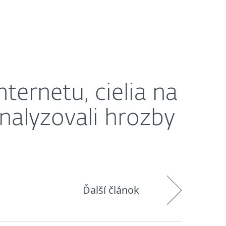
O nás
Košík
Slovensko
zovali hrozby za posledných 15 rokov
nternetu, cielia na
nalyzovali hrozby
Ďalší článok