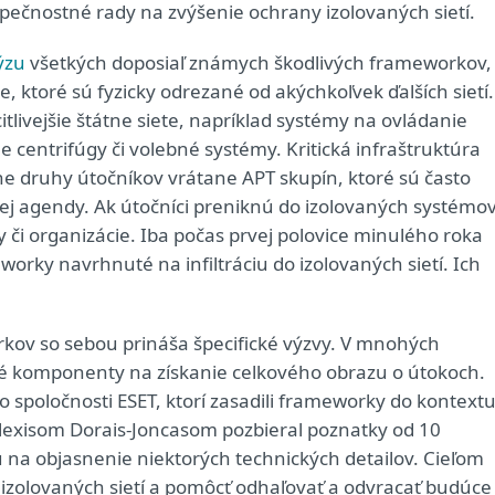
pečnostné rady na zvýšenie ochrany izolovaných sietí.
ýzu
všetkých doposiaľ známych škodlivých frameworkov,
iete, ktoré sú fyzicky odrezané od akýchkoľvek ďalších sietí.
livejšie štátne siete, napríklad systémy na ovládanie
e centrifúgy či volebné systémy. Kritická infraštruktúra
ne druhy útočníkov vrátane APT skupín, ktoré sú často
ej agendy. Ak útočníci preniknú do izolovaných systémov
 či organizácie. Iba počas prvej polovice minulého roka
ky navrhnuté na infiltráciu do izolovaných sietí. Ich
kov so sebou prináša špecifické výzvy. V mnohých
eré komponenty na získanie celkového obrazu o útokoch.
zo spoločnosti ESET, ktorí zasadili frameworky do kontextu
Alexisom Dorais-Joncasom pozbieral poznatky od 10
u na objasnenie niektorých technických detailov. Cieľom
i izolovaných sietí a pomôcť odhaľovať a odvracať budúce