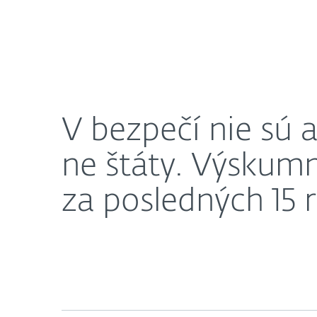
Domácnosti
Firmy
V bezpečí nie sú ani siete izolované od internetu,
O nás
Press centrum
V bezpečí nie sú a
ne štáty. Výskumn
za posledných 15 