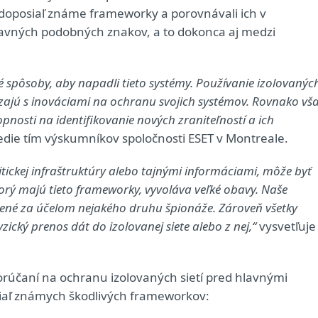
y doposiaľ známe frameworky a porovnávali ich v
hlavných podobných znakov, a to dokonca aj medzi
 spôsoby, aby napadli tieto systémy. Používanie izolovanýc
ádzajú s inováciami na ochranu svojich systémov. Rovnako vš
opnosti na identifikovanie nových zraniteľností a ich
vedie tím výskumníkov spoločnosti ESET v Montreale.
itickej infraštruktúry alebo tajnými informáciami, môže byť
torý majú tieto frameworky, vyvoláva veľké obavy. Naše
orené za účelom nejakého druhu špionáže. Zároveň všetky
cký prenos dát do izolovanej siete alebo z nej,“
vysvetľuje
porúčaní na ochranu izolovaných sietí pred hlavnými
siaľ známych škodlivých frameworkov: