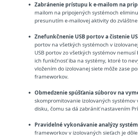
Zabránenie prístupu k e-mailom na pri
mailom na pripojených systémoch eliminuje
presunutím e-mailovej aktivity do zvláštn
Znefunkčnenie USB portov a čistenie US
portov na všetkých systémoch v izolovanej
USB portov zo všetkých systémov nemusí by
ich funkčnosť iba na systémy, ktoré to n
vložením do izolovanej siete môže zase 
frameworkov.
Obmedzenie spúšťania súborov na vyme
skompromitovanie izolovaných systémov 
disku, čomu sa dá zabrániť nastavením Pr
Pravidelné vykonávanie analýzy systé
frameworkov v izolovaných sieťach je dôl