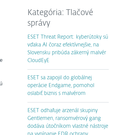
Kategória: Tlačové
správy
ESET Threat Report: kyberútoky sú
vďaka AI čoraz efektívnejšie, na
Slovensku pribúda zákerný malvér
ie
CloudEyE
ESET sa zapojil do globálnej
sú
operácie Endgame, pomohol
oslabiť biznis s malvérom
ESET odhaľuje arzenál skupiny
Gentlemen, ransomvérový gang
dodáva útočníkom vlastné nástroje
na vypínanie EDR ochrany