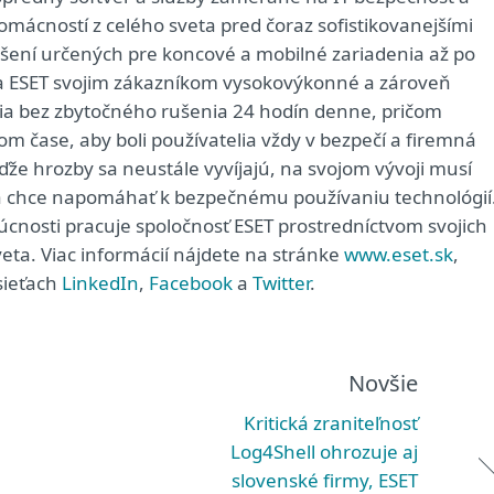
domácností z celého sveta pred čoraz sofistikovanejšími
iešení určených pre koncové a mobilné zariadenia až po
ša ESET svojim zákazníkom vysokovýkonné a zároveň
ia bez zbytočného rušenia 24 hodín denne, pričom
 čase, aby boli používatelia vždy v bezpečí a firemná
že hrozby sa neustále vyvíjajú, na svojom vývoji musí
rá chce napomáhať k bezpečnému používaniu technológií
dúcnosti pracuje spoločnosť ESET prostredníctvom svojich
eta. Viac informácií nájdete na stránke
www.eset.sk
,
sieťach
LinkedIn
,
Facebook
a
Twitter
.
Novšie
Kritická zraniteľnosť
Log4Shell ohrozuje aj
slovenské firmy, ESET