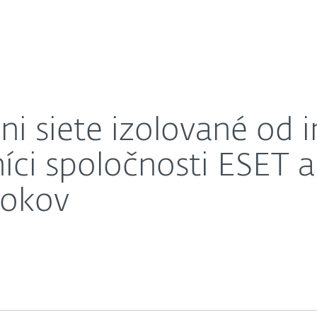
O nás
 cielia na ne štáty. Výskumníci spoločnosti ESET analy
Kariéra
Kontakt
ni siete izolované od i
íci spoločnosti ESET a
rokov