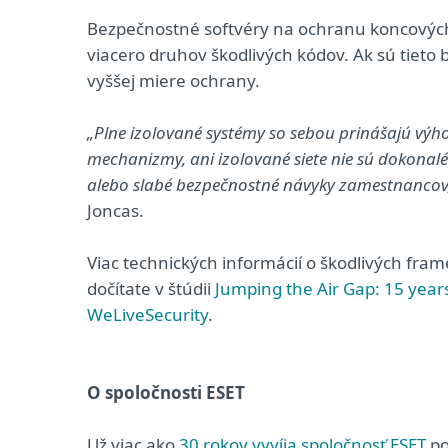
Bezpečnostné softvéry na ochranu koncových 
viacero druhov škodlivých kódov. Ak sú tieto
vyššej miere ochrany.
„Plne izolované systémy so sebou prinášajú výh
mechanizmy, ani izolované siete nie sú dokonal
alebo slabé bezpečnostné návyky zamestnancov
Joncas.
Viac technických informácií o škodlivých fra
dočítate v štúdii
Jumping the Air Gap: 15 years
WeLiveSecurity
.
O spoločnosti ESET
Už viac ako
30 rokov vyvíja spoločnosť ESET
po