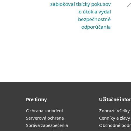
zablokoval tisícky pokusov
o útok a vydal
bezpečnostné
odporúčania
Pre firmy
Užitočné info
Ochrana zariadení
Zobraziť všetky
Serverová ochrana
Cenníky a zľavy
Správa zabezpečenia
Obchodné pod