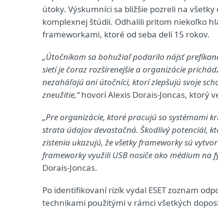
útoky. Výskumníci sa bližšie pozreli na všetk
komplexnej štúdii. Odhalili pritom niekoľko 
frameworkami, ktoré od seba delí 15 rokov.
„Útočníkom sa bohužiaľ podarilo nájsť prefíkané
sietí je čoraz rozšírenejšie a organizácie prich
nezaháľajú ani útočníci, ktorí zlepšujú svoje sch
zneužitie,“
hovorí Alexis Dorais-Joncas, ktorý 
„Pre organizácie, ktoré pracujú so systémami kr
strata údajov devastačná. Škodlivý potenciál, k
zistenia ukazujú, že všetky frameworky sú vytv
frameworky využili USB nosiče ako médium na fyzi
Dorais-Joncas.
Po identifikovaní rizík vydal ESET zoznam od
technikami použitými v rámci všetkých dopo