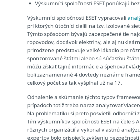
Výskumníci spoločnosti ESET ponúkajú bez
Výskumníci spoločnosti ESET vypracovali
anal
pri ktorých útočníci cielili na tzv. izolované s
Týmto spôsobom bývajú zabezpečené tie najcit
ropovodov, dodávok elektriny, ale aj nukleárn
prirodzene predstavuje veľké lákadlo pre rôz
sponzorované štátmi alebo sú súčasťou štátn
môžu získať tajné informácie a špehovať vlády
boli zaznamenané 4 dovtedy neznáme framewor
celkový počet sa tak vyšplhal už na 17.
Odhalenie a skúmanie týchto typov framewor
prípadoch totiž treba naraz analyzovať viac
Na problematiku si preto posvietili odborníci 
Tím výskumníkov spoločnosti ESET na čele s 
rôznych organizácií a vykonal vlastnú analýz
expertov bolo prispieť k zvýšeniu bezpečnost