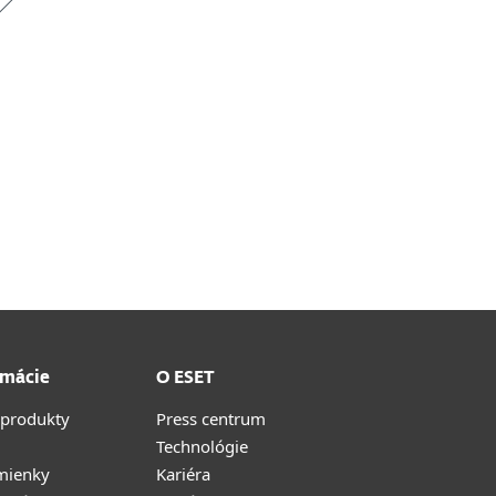
rmácie
O ESET
 produkty
Press centrum
Technológie
mienky
Kariéra