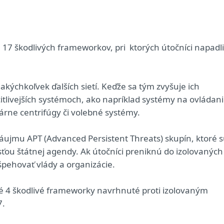
na 17 škodlivých frameworkov, pri ktorých útočníci napadli
 akýchkoľvek ďalších sietí. Keďže sa tým zvyšuje ich
citlivejších systémoch, ako napríklad systémy na ovládan
eárne centrifúgy či volebné systémy.
záujmu APT (Advanced Persistent Threats) skupín, ktoré 
ťou štátnej agendy. Ak útočníci preniknú do izolovaných
špehovať vlády a organizácie.
ené 4 škodlivé frameworky navrhnuté proti izolovaným
7.