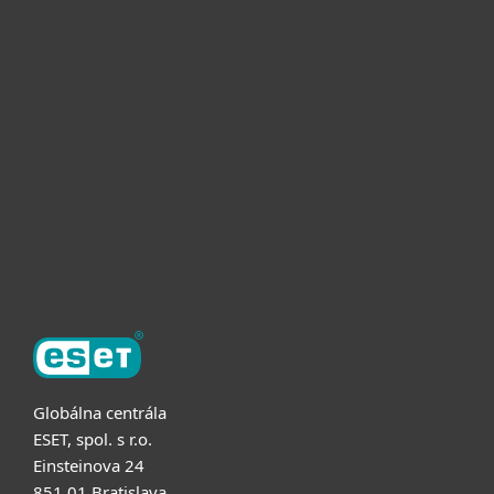
Pre domácnosti
Pre firmy
Užitočné informácie
Partnerstvo
O ESET
Globálna centrála
ESET, spol. s r.o.
Einsteinova 24
851 01 Bratislava,