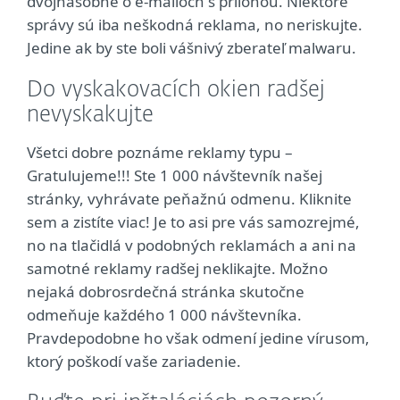
dvojnásobne o e-mailoch s prílohou. Niektoré
správy sú iba neškodná reklama, no neriskujte.
Jedine ak by ste boli vášnivý zberateľ malwaru.
Do vyskakovacích okien radšej
nevyskakujte
Všetci dobre poznáme reklamy typu –
Gratulujeme!!! Ste 1 000 návštevník našej
stránky, vyhrávate peňažnú odmenu. Kliknite
sem a zistíte viac! Je to asi pre vás samozrejmé,
no na tlačidlá v podobných reklamách a ani na
samotné reklamy radšej neklikajte. Možno
nejaká dobrosrdečná stránka skutočne
odmeňuje každého 1 000 návštevníka.
Pravdepodobne ho však odmení jedine vírusom,
ktorý poškodí vaše zariadenie.