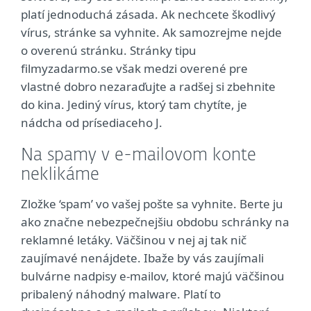
platí jednoduchá zásada. Ak nechcete škodlivý
vírus, stránke sa vyhnite. Ak samozrejme nejde
o overenú stránku. Stránky tipu
filmyzadarmo.se však medzi overené pre
vlastné dobro nezaraďujte a radšej si zbehnite
do kina. Jediný vírus, ktorý tam chytíte, je
nádcha od prísediaceho J.
Na spamy v e-mailovom konte
neklikáme
Zložke ‘spam’ vo vašej pošte sa vyhnite. Berte ju
ako značne nebezpečnejšiu obdobu schránky na
reklamné letáky. Väčšinou v nej aj tak nič
zaujímavé nenájdete. Ibaže by vás zaujímali
bulvárne nadpisy e-mailov, ktoré majú väčšinou
pribalený náhodný malware. Platí to