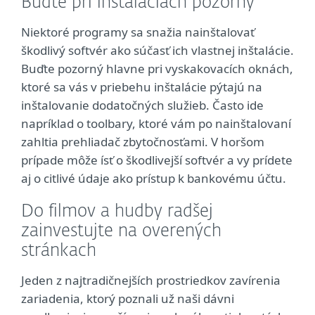
Buďte pri inštaláciách pozorný
Niektoré programy sa snažia nainštalovať
škodlivý softvér ako súčasť ich vlastnej inštalácie.
Buďte pozorný hlavne pri vyskakovacích oknách,
ktoré sa vás v priebehu inštalácie pýtajú na
inštalovanie dodatočných služieb. Často ide
napríklad o toolbary, ktoré vám po nainštalovaní
zahltia prehliadač zbytočnosťami. V horšom
prípade môže ísť o škodlivejší softvér a vy prídete
aj o citlivé údaje ako prístup k bankovému účtu.
Do filmov a hudby radšej
zainvestujte na overených
stránkach
Jeden z najtradičnejších prostriedkov zavírenia
zariadenia, ktorý poznali už naši dávni