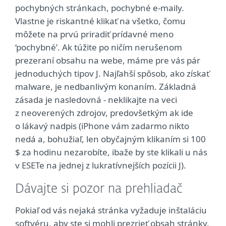
pochybných stránkach, pochybné e-maily.
Vlastne je riskantné klikať na všetko, čomu
môžete na prvú priradiť prídavné meno
‘pochybné’. Ak túžite po ničím nerušenom
prezeraní obsahu na webe, máme pre vás pár
jednoduchých tipov J. Najľahší spôsob, ako získať
malware, je nedbanlivým konaním. Základná
zásada je nasledovná - neklikajte na veci
z neoverených zdrojov, predovšetkým ak ide
o lákavý nadpis (iPhone vám zadarmo nikto
nedá a, bohužiaľ, len obyčajným klikaním si 100
$ za hodinu nezarobíte, ibaže by ste klikali u nás
v ESETe na jednej z lukratívnejších pozícii J).
Dávajte si pozor na prehliadač
Pokiaľ od vás nejaká stránka vyžaduje inštaláciu
softvéru, aby ste si mohli prezrieť obsah stránky,