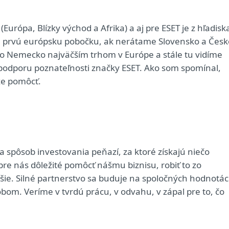
rópa, Blízky východ a Afrika) a aj pre ESET je z hľadisk
 tu prvú európsku pobočku, ak nerátame Slovensko a Česk
alo Nemecko najväčším trhom v Európe a stále tu vidíme
k podporu poznateľnosti značky ESET. Ako som spomínal,
že pomôcť.
a spôsob investovania peňazí, za ktoré získajú niečo
pre nás dôležité pomôcť nášmu biznisu, robiť to zo
šie. Silné partnerstvo sa buduje na spoločných hodnotá
bom. Veríme v tvrdú prácu, v odvahu, v zápal pre to, čo