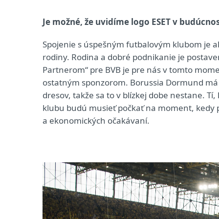
Je možné, že uvidíme logo ESET v budúcnos
Spojenie s úspešným futbalovým klubom je ako
rodiny. Rodina a dobré podnikanie je postav
Partnerom“ pre BVB je pre nás v tomto mom
ostatným sponzorom. Borussia Dormund má 
dresov, takže sa to v blízkej dobe nestane. Tí
klubu budú musieť počkať na moment, kedy pr
a ekonomických očakávaní.