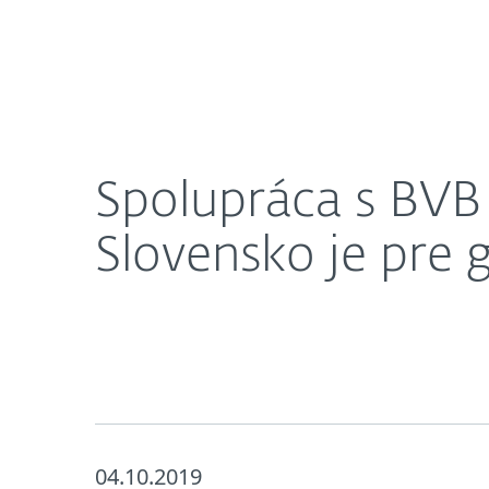
Domácnosti
Firmy
Spolupráca s BVB je pre nás o budovaní značky. 
O nás
Press centrum
Spolupráca s BVB 
Slovensko je pre
04.10.2019