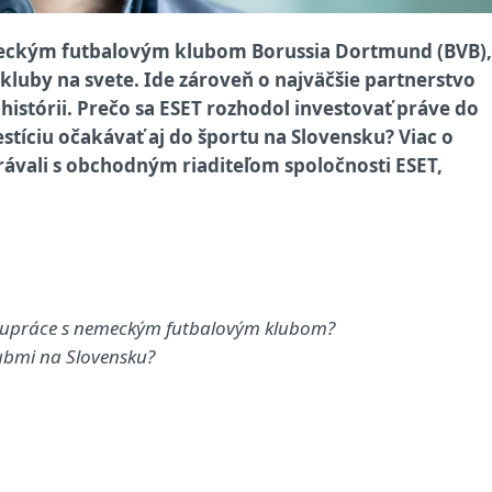
meckým futbalovým klubom Borussia Dortmund (BVB),
 kluby na svete. Ide zároveň o najväčšie partnerstvo
 histórii. Prečo sa ESET rozhodol investovať práve do
ciu očakávať aj do športu na Slovensku? Viac o
ávali s obchodným riaditeľom spoločnosti ESET,
olupráce s nemeckým futbalovým klubom?
ubmi na Slovensku?