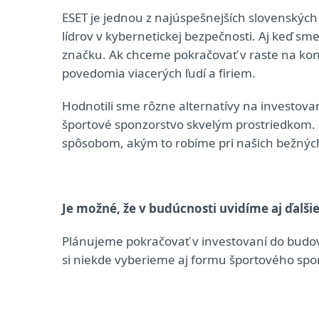
ESET je jednou z najúspešnejších slovenských 
lídrov v kybernetickej bezpečnosti. Aj keď 
značku. Ak chceme pokračovať v raste na k
povedomia viacerých ľudí a firiem.
Hodnotili sme rôzne alternatívy na investova
športové sponzorstvo skvelým prostriedkom. 
spôsobom, akým to robíme pri našich bežných
Je možné, že v budúcnosti uvidíme aj ďalš
Plánujeme pokračovať v investovaní do budovan
si niekde vyberieme aj formu športového spo