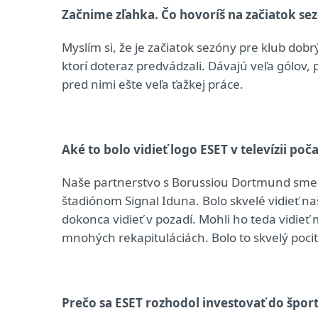
Začnime zľahka. Čo hovoríš na začiatok se
Myslím si, že je začiatok sezóny pre klub dob
ktorí doteraz predvádzali. Dávajú veľa gólov, 
pred nimi ešte veľa ťažkej práce.
Aké to bolo vidieť logo ESET v televízii poč
Naše partnerstvo s Borussiou Dortmund sme 
štadiónom Signal Iduna. Bolo skvelé vidieť n
dokonca vidieť v pozadí. Mohli ho teda vidieť mil
mnohých rekapituláciách. Bolo to skvelý pocit
Prečo sa ESET rozhodol investovať do špor