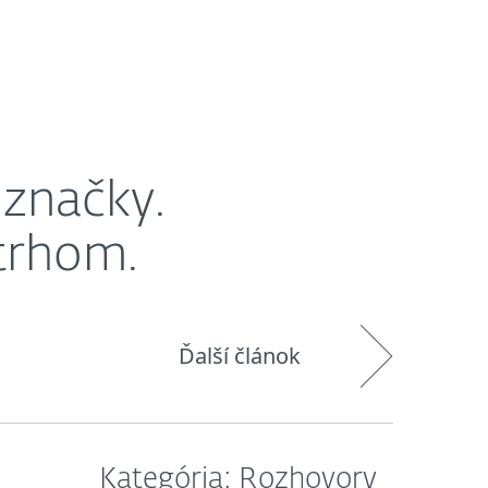
O nás
Košík
Slovensko
 značky.
trhom.
Ďalší článok
Kategória: Rozhovory