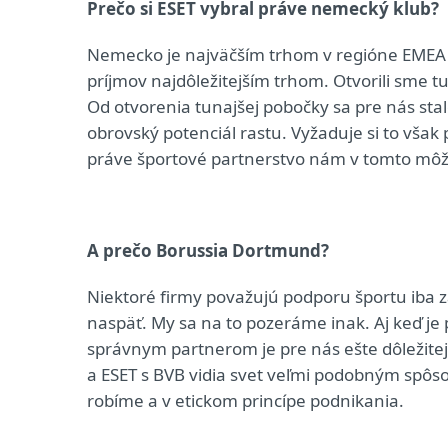
Prečo si ESET vybral práve nemecký klub?
Nemecko je najväčším trhom v regióne EMEA (Eu
príjmov najdôležitejším trhom. Otvorili sme
Od otvorenia tunajšej pobočky sa pre nás st
obrovský potenciál rastu. Vyžaduje si to vša
práve športové partnerstvo nám v tomto mô
A prečo Borussia Dortmund?
Niektoré firmy považujú podporu športu iba z
naspäť. My sa na to pozeráme inak. Aj keď je 
správnym partnerom je pre nás ešte dôležitej
a ESET s BVB vidia svet veľmi podobným spôso
robíme a v etickom princípe podnikania.