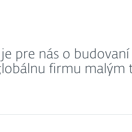
O nás
Slovensko je pre globálnu firmu malým trhom.
Kariéra
Kontakt
je pre nás o budovaní
 globálnu firmu malým 