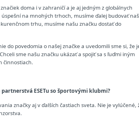
značiek doma i v zahraničí a je aj jedným z globálnych
sme úspešní na mnohých trhoch, musíme ďalej budovať na
onkurenčnom trhu, musíme našu značku dostať do
nie do povedomia o našej značke a uvedomili sme si, že j
Chceli sme našu značku ukázať a spojiť sa s ľuďmi iným
 činnostiach.
ie partnerstvá ESETu so športovými klubmi?
ia značky aj v ďalších častiach sveta. Nie je vylúčené, 
nzorstva.