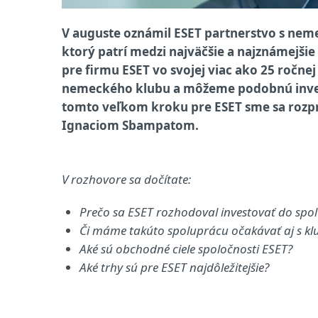
V auguste oznámil ESET partnerstvo s ne
ktorý patrí medzi najväčšie a najznámejšie
pre firmu ESET vo svojej viac ako 25 ročnej
nemeckého klubu a môžeme podobnú investí
tomto veľkom kroku pre ESET sme sa rozpr
Ignaciom Sbampatom.
V rozhovore sa dočítate:
Prečo sa ESET rozhodoval investovať do sp
Či máme takúto spoluprácu očakávať aj s kl
Aké sú obchodné ciele spoločnosti ESET?
Aké trhy sú pre ESET najdôležitejšie?