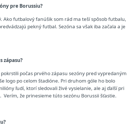
zóny pre Borussiu?
rý. Ako futbalový fanúšik som rád ma teší spôsob futbalu,
predvádzajú pekný futbal. Sezóna sa však iba začala a je
as zápasu?
pokrstili počas prvého zápasu sezóny pred vypredaným
aše logo po celom štadióne. Pri druhom góle ho bolo
ióny ľudí, ktorí sledovali živé vysielanie, ale aj ďalší pri
. Verím, že prinesieme túto sezónu Borussii šťastie.
tu?