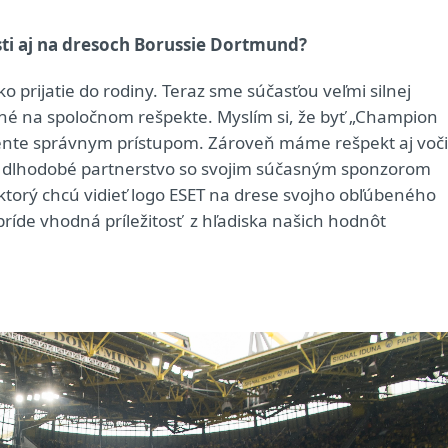
ti aj na dresoch Borussie Dortmund?
 prijatie do rodiny. Teraz sme súčasťou veľmi silnej
ené na spoločnom rešpekte. Myslím si, že byť „Champion
ente správnym prístupom. Zároveň máme rešpekt aj voči
dlhodobé partnerstvo so svojim súčasným sponzorom
, ktorý chcú vidieť logo ESET na drese svojho obľúbeného
íde vhodná príležitosť z hľadiska našich hodnôt