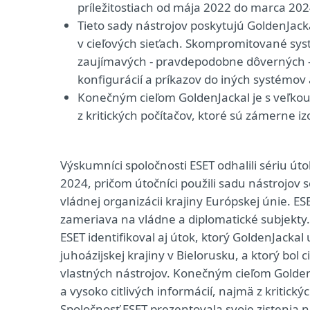
príležitostiach od mája 2022 do marca 2024
Tieto sady nástrojov poskytujú GoldenJac
v cieľových sieťach. Skompromitované sys
zaujímavých - pravdepodobne dôverných - i
konfigurácií a príkazov do iných systémov 
Konečným cieľom GoldenJackal je s veľko
z kritických počítačov, ktoré sú zámerne i
Výskumníci spoločnosti ESET odhalili sériu út
2024, pričom útočníci použili sadu nástrojov 
vládnej organizácii krajiny Európskej únie. E
zameriava na vládne a diplomatické subjekt
ESET identifikoval aj útok, ktorý GoldenJackal
juhoázijskej krajiny v Bielorusku, a ktorý bo
vlastných nástrojov. Konečným cieľom Golde
a vysoko citlivých informácií, najmä z kritick
Spoločnosť ESET prezentovala svoje zistenia n