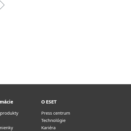
rmácie
O ESET
 produkty
Press centrum
Technológie
mienky
Kariéra