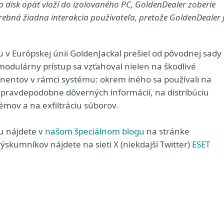
sa disk opäť vloží do izolovaného PC, GoldenDealer zoberie
potrebná žiadna interakcia používateľa, pretože GoldenDealer 
u v Európskej únii GoldenJackal prešiel od pôvodnej sady
modulárny prístup sa vzťahoval nielen na škodlivé
nentov v rámci systému: okrem iného sa používali na
pravdepodobne dôverných informácií, na distribúciu
témov a na exfiltráciu súborov.
ku nájdete v
našom špeciálnom blogu
na stránke
skumníkov nájdete na sieti X (niekdajší Twitter)
ESET