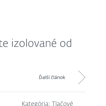
O nás
Košík
Slovensko
te izolované od
Ďalší článok
Kategória: Tlačové