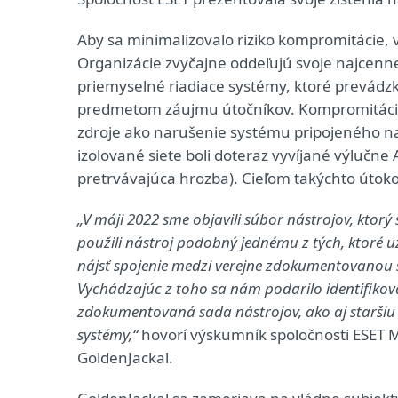
Aby sa minimalizovalo riziko kompromitácie, veľ
Organizácie zvyčajne oddeľujú svoje najcenne
priemyselné riadiace systémy, ktoré prevádzku
predmetom záujmu útočníkov. Kompromitácia i
zdroje ako narušenie systému pripojeného n
izolované siete boli doteraz vyvíjané výlučne
pretrvávajúca hrozba). Cieľom takýchto útoko
„V máji 2022 sme objavili súbor nástrojov, ktorý 
použili nástroj podobný jednému z tých, ktoré u
nájsť spojenie medzi verejne zdokumentovanou 
Vychádzajúc z toho sa nám podarilo identifikova
zdokumentovaná sada nástrojov, ako aj staršiu s
systémy,“
hovorí výskumník spoločnosti ESET Ma
GoldenJackal.