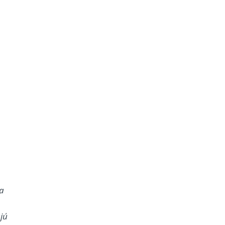
ča
jú