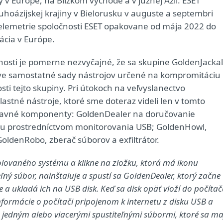
 v Európe, na Blízkom východe a v južnej Ázii. ESET
uhoázijskej krajiny v Bielorusku v auguste a septembri
telemetrie spoločnosti ESET opakovane od mája 2022 do
ácia v Európe.
osti je pomerne nezvyčajné, že sa skupine GoldenJackal
 dve samostatné sady nástrojov určené na kompromitáciu
sti tejto skupiny. Pri útokoch na veľvyslanectvo
vlastné nástroje, ktoré sme doteraz videli len v tomto
hlavné komponenty: GoldenDealer na doručovanie
mu prostredníctvom monitorovania USB; GoldenHowl,
oldenRobo, zberač súborov a exfiltrátor.
lovaného systému a klikne na zložku, ktorá má ikonu
teľný súbor, nainštaluje a spustí sa GoldenDealer, ktorý začne
 ukladá ich na USB disk. Keď sa disk opäť vloží do počíta
nformácie o počítači pripojenom k internetu z disku USB a
ie jedným alebo viacerými spustiteľnými súbormi, ktoré sa ma