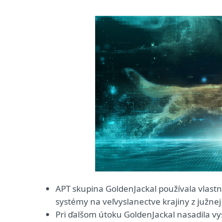
APT skupina GoldenJackal používala vlastn
systémy na veľvyslanectve krajiny z južne
Pri ďalšom útoku GoldenJackal nasadila v