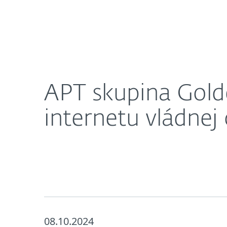
Domácnosti
Firmy
APT skupina GoldenJackal špehovala siete izolova
O nás
Press centrum
APT skupina Golde
internetu vládnej
08.10.2024