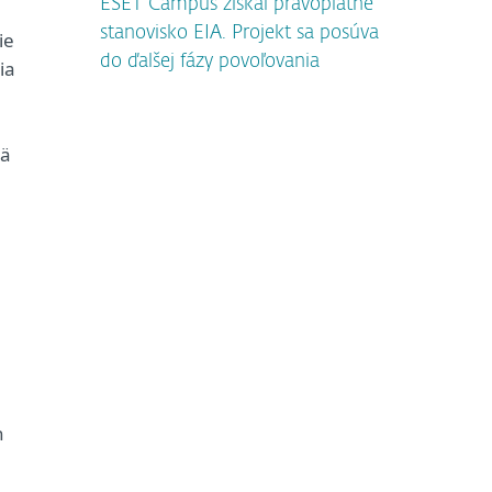
ESET Campus získal právoplatné
stanovisko EIA. Projekt sa posúva
ie
do ďalšej fázy povoľovania
ia
mä
h