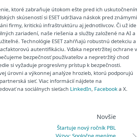
enie, ktoré zabraňuje útokom ešte pred ich uskutočnení
ľudských skúseností si ESET udržiava náskok pred známymi
i firmy, kritickú infraštruktúru aj jednotlivcov. Či už ide
ých zariadení, naše riešenia a služby založené na AI a
užiteľné. Technológie ESET zahŕňajú robustnú detekciu a
acfaktorovú autentifikáciu. Vďaka nepretržitej ochrane 
zpečujeme bezpečnosť používateľov a nepretržitý chod
redie si vyžaduje progresívny prístup k bezpečnosti.
ovej úrovni a výkonnej analýze hrozieb, ktorú podporujú
artnerská sieť. Viac informácií nájdete na
edovať na sociálnych sieťach
LinkedIn
,
Facebook
a X.
Novšie
Štartuje nový ročník PBL
Výzvy: Spoločne meníme