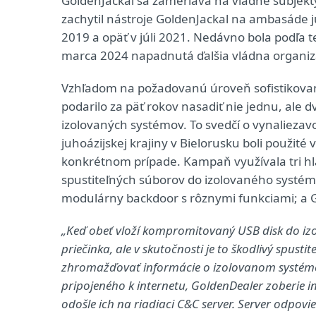
GoldenJackal sa zameriava na vládne subjekty
zachytil nástroje GoldenJackal na ambasáde j
2019 a opäť v júli 2021. Nedávno bola podľa 
marca 2024 napadnutá ďalšia vládna organiz
Vzhľadom na požadovanú úroveň sofistikovan
podarilo za päť rokov nasadiť nie jednu, ale
izolovaných systémov. To svedčí o vynaliezavo
juhoázijskej krajiny v Bielorusku boli použité 
konkrétnom prípade. Kampaň využívala tri 
spustiteľných súborov do izolovaného systé
modulárny backdoor s rôznymi funkciami; a G
„Keď obeť vloží kompromitovaný USB disk do izo
priečinka, ale v skutočnosti je to škodlivý spusti
zhromažďovať informácie o izolovanom systéme a
pripojeného k internetu, GoldenDealer zoberie i
odošle ich na riadiaci C&C server. Server odpov