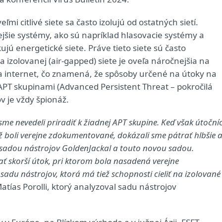
mi citlivé siete sa často izolujú od ostatných sietí.
jšie systémy, ako sú napríklad hlasovacie systémy a
jú energetické siete. Práve tieto siete sú často
zolovanej (air-gapped) siete je oveľa náročnejšia na
a internet, čo znamená, že spôsoby určené na útoky na
 APT skupinami (Advanced Persistent Threat – pokročilá
v je vždy špionáž.
sme nevedeli priradiť k žiadnej APT skupine. Keď však útočníc
ž boli verejne zdokumentované, dokázali sme pátrať hlbšie 
sadou nástrojov GoldenJackal a touto novou sadou.
ť skorší útok, pri ktorom bola nasadená verejne
adu nástrojov, ktorá má tiež schopnosti cieliť na izolované
tías Porolli, ktorý analyzoval sadu nástrojov