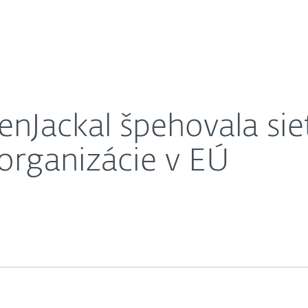
O nás
né od internetu vládnej organizácie v EÚ
Kariéra
Kontakt
nJackal špehovala sie
 organizácie v EÚ