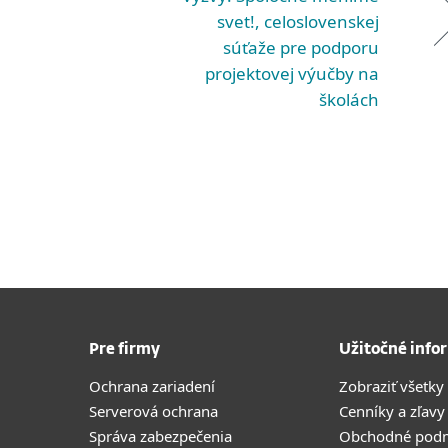
svet!, celoslovenskej
súťaže pre podporu
projektovej výučby na
školách
Pre firmy
Užitočné info
Ochrana zariadení
Zobraziť všetky
Serverová ochrana
Cenníky a zľavy
Správa zabezpečenia
Obchodné pod