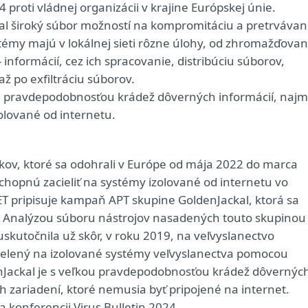
 proti vládnej organizácii v krajine Európskej únie.
kal široký súbor možností na kompromitáciu a pretrvávan
témy majú v lokálnej sieti rôzne úlohy, od zhromažďovan
nformácií, cez ich spracovanie, distribúciu súborov,
až po exfiltráciu súborov.
u pravdepodobnosťou krádež dôverných informácií, naj
zolované od internetu.
okov, ktoré sa odohrali v Európe od mája 2022 do marca
schopnú zacieliť na systémy izolované od internetu vo
SET pripisuje kampaň APT skupine GoldenJackal, ktorá sa
y. Analýzou súboru nástrojov nasadených touto skupinou
 uskutočnila už skôr, v roku 2019, na veľvyslanectvo
l cielený na izolované systémy veľvyslanectva pomocou
nJackal je s veľkou pravdepodobnosťou krádež dôvernýc
ých zariadení, ktoré nemusia byť pripojené na internet.
a konferencii Virus Bulletin 2024.