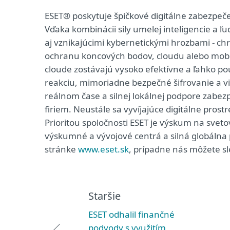
ESET® poskytuje špičkové digitálne zabezpeč
Vďaka kombinácii sily umelej inteligencie a 
aj vznikajúcimi kybernetickými hrozbami - chrán
ochranu koncových bodov, cloudu alebo mobiln
cloude zostávajú vysoko efektívne a ľahko po
reakciu, mimoriadne bezpečné šifrovanie a vi
reálnom čase a silnej lokálnej podpore zabe
firiem. Neustále sa vyvíjajúce digitálne prost
Prioritou spoločnosti ESET je výskum na svet
výskumné a vývojové centrá a silná globálna p
stránke
www.eset.sk
, prípadne nás môžete sl
Staršie
ESET odhalil finančné
podvody s využitím