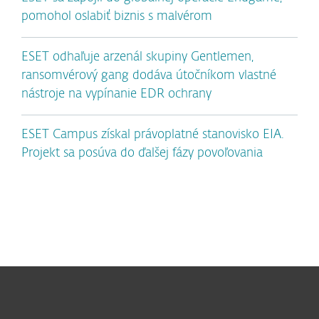
pomohol oslabiť biznis s malvérom
ESET odhaľuje arzenál skupiny Gentlemen,
ransomvérový gang dodáva útočníkom vlastné
nástroje na vypínanie EDR ochrany
ESET Campus získal právoplatné stanovisko EIA.
Projekt sa posúva do ďalšej fázy povoľovania
Pre domácnosti