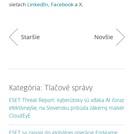
sieťach
LinkedIn
,
Facebook
a X.
Staršie
Novšie
Kategória: Tlačové správy
ESET Threat Report: kyberútoky sú vďaka AI čoraz
efektívnejšie, na Slovensku pribúda zákerný malvér
CloudEyE
ESET sa zapojil do globálnej operácie Endgame,