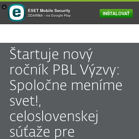
×
ESET Mobile Security
INŠTALOVAŤ
MENU
ZDARMA - na Google Play
Štartuje nový
ročník PBL Výzvy:
Spoločne meníme
svet!,
celoslovenskej
súťaže pre