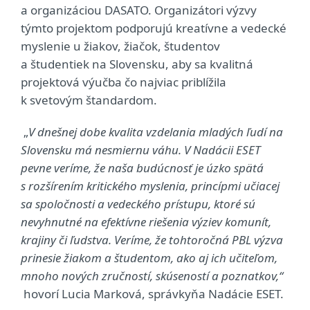
a organizáciou DASATO. Organizátori výzvy
týmto projektom podporujú kreatívne a vedecké
myslenie u žiakov, žiačok, študentov
a študentiek na Slovensku, aby sa kvalitná
projektová výučba čo najviac priblížila
k svetovým štandardom.
„
V dnešnej dobe kvalita vzdelania mladých ľudí na
Slovensku má nesmiernu váhu. V Nadácii ESET
pevne veríme, že naša budúcnosť je úzko spätá
s rozšírením kritického myslenia, princípmi učiacej
sa spoločnosti a vedeckého prístupu, ktoré sú
nevyhnutné na efektívne riešenia výziev komunít,
krajiny či ľudstva. Veríme, že tohtoročná PBL výzva
prinesie žiakom a študentom, ako aj ich učiteľom,
mnoho nových zručností, skúseností a poznatkov,“
hovorí Lucia Marková, správkyňa Nadácie ESET.