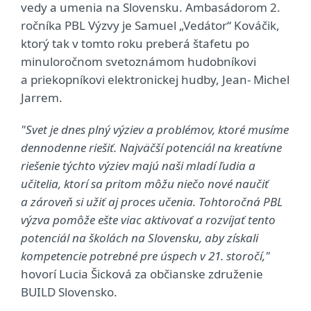
vedy a umenia na Slovensku. Ambasádorom 2.
ročníka PBL Výzvy je Samuel „Vedátor“ Kováčik,
ktorý tak v tomto roku preberá štafetu po
minuloročnom svetoznámom hudobníkovi
a priekopníkovi elektronickej hudby, Jean- Michel
Jarrem.
"Svet je dnes plný výziev a problémov, ktoré musíme
dennodenne riešiť. Najväčší potenciál na kreatívne
riešenie týchto výziev majú naši mladí ľudia a
učitelia, ktorí sa pritom môžu niečo nové naučiť
a zároveň si užiť aj proces učenia. Tohtoročná PBL
výzva pomôže ešte viac aktivovať a rozvíjať tento
potenciál na školách na Slovensku, aby získali
kompetencie potrebné pre úspech v 21. storočí,"
hovorí Lucia Šicková za občianske združenie
BUILD Slovensko.