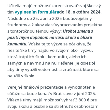
Učitelia majú možnosť zaregistrovať svoj školský
tím
vyplnením formulára
do 18. októbra 2024.
Následne do 25. apríla 2025 budú
svoje
tímy
študentov a žiakov viesť vypracovaním projektov
s tohtoročnou témou výzvy:
Urobte zmenu s
pozitívnym dopadom na vašu školu a blízku
komunitu.
Vďaka tejto výzve sa očakáva, že
riešiteľské tímy nájdu vo svojom okolí výzvu,
ktorá trápi ich školu, komunitu, alebo ich
samých a navrhnú na ňu riešenie. Je dôležité,
aby tímy využili vedomosti a zručnosti, ktoré sa
naučili v škole.
Verejné finálové prezentácie a vyhodnotenie
súťaže sa bude konať v Bratislave v júni 2025.
Víťazné tímy majú
možnosť vyhrať 3 800 € pre
svoju školu a osobne sa stretnúť s osobnosťami