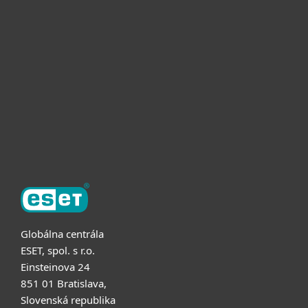
Pre firmy
Užitočné informácie
Partnerstvo
O ESET
Globálna centrála
ESET, spol. s r.o.
Einsteinova 24
851 01 Bratislava,
Slovenská republika