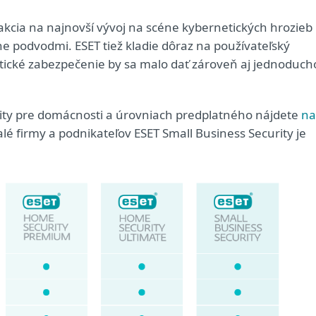
eakcia na najnovší vývoj na scéne kybernetických hrozieb
e podvodmi. ESET tiež kladie dôraz na používateľský
tické zabezpečenie by sa malo dať zároveň aj jednoduch
ity pre domácnosti a úrovniach predplatného nájdete
na
é firmy a podnikateľov ESET Small Business Security je