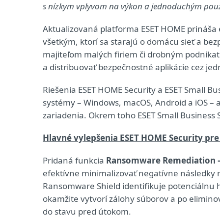
s nízkym vplyvom na výkon a jednoduchým pou
Aktualizovaná platforma ESET HOME prináša 
všetkým, ktorí sa starajú o domácu sieť a be
majiteľom malých firiem či drobným podnikate
a distribuovať bezpečnostné aplikácie cez jed
Riešenia ESET HOME Security a ESET Small Bu
systémy – Windows, macOS, Android a iOS – 
zariadenia. Okrem toho ESET Small Business S
Hlavné vylepšenia ESET HOME Security pr
Pridaná funkcia
Ransomware Remediation 
efektívne minimalizovať negatívne následky
Ransomware Shield identifikuje potenciáln
okamžite vytvorí zálohy súborov a po elimino
do stavu pred útokom.