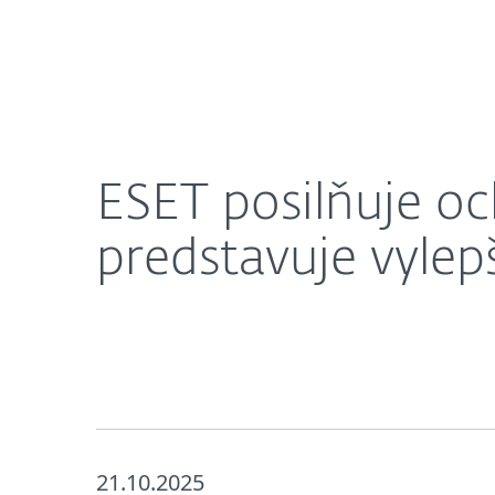
Domácnosti
Firmy
ESET posilňuje ochranu proti online podvodom, p
O nás
Press centrum
ESET posilňuje o
predstavuje vylep
21.10.2025