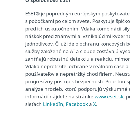
O spoločnosti ESET
ESET® je popredným európskym poskytovateľom
s pobočkami po celom svete. Poskytuje špičk
pred ich uskutočnením. Vďaka kombinácii sily 
náskok pred známymi aj vznikajúcimi kyberneti
jednotlivcov. Či už ide o ochranu koncových b
služby založené na AI a cloude zostávajú vys
zahŕňajú robustnú detekciu a reakciu, mimori
Vďaka nepretržitej ochrane v reálnom čase a
používateľov a nepretržitý chod firiem. Neustá
progresívny prístup k bezpečnosti. Prioritou 
analýze hrozieb, ktorú podporujú výskumné a 
informácií nájdete na stránke
www.eset.sk
, 
sieťach
LinkedIn
,
Facebook
a
X
.