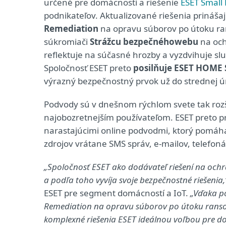
určené pre domácnosti a riešenie
ESET Small 
podnikateľov. Aktualizované riešenia prinášaj
Remediation
na opravu súborov po útoku 
súkromia
či
Strážcu bezpečného
webu
na oc
reflektuje na súčasné hrozby a vyzdvihuje slu
Spoločnosť ESET preto
posilňuje ESET HOME 
výrazný bezpečnostný prvok už do strednej úr
Podvody sú v dnešnom rýchlom svete tak roz
najobozretnejším používateľom. ESET preto pr
narastajúcimi online podvodmi, ktorý pomáh
zdrojov vrátane SMS správ, e‑mailov, telefoná
„Spoločnosť ESET ako dodávateľ riešení na ochr
a podľa toho vyvíja svoje bezpečnostné riešenia,
ESET pre segment domácností a IoT.
„Vďaka p
Remediation na opravu súborov po útoku rans
komplexné riešenia ESET ideálnou voľbou pre do