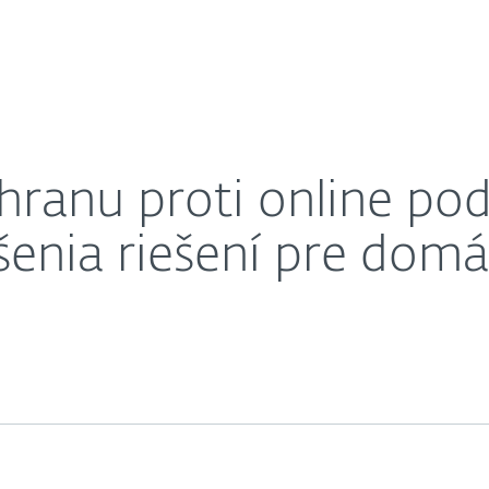
O nás
redstavuje vylepšenia riešení pre domácnosti
Kariéra
Kontakt
chranu proti online p
šenia riešení pre domá