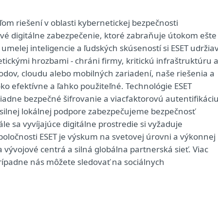
 riešení v oblasti kybernetickej bezpečnosti
ové digitálne zabezpečenie, ktoré zabraňuje útokom ešte
umelej inteligencie a ľudských skúseností si ESET udržia
ckými hrozbami - chráni firmy, kritickú infraštruktúru a
odov, cloudu alebo mobilných zariadení, naše riešenia a
oko efektívne a ľahko použiteľné. Technológie ESET
adne bezpečné šifrovanie a viacfaktorovú autentifikáciu
 silnej lokálnej podpore zabezpečujeme bezpečnosť
le sa vyvíjajúce digitálne prostredie si vyžaduje
spoločnosti ESET je výskum na svetovej úrovni a výkonnej
vývojové centrá a silná globálna partnerská sieť. Viac
prípadne nás môžete sledovať na sociálnych