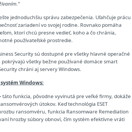
žívaním.“
ešte jednoduchšiu správu zabezpečenia. Uľahčuje prácu
zpečnosť zariadení vo svojej rodine. Rovnako pomáha
ľom, ktorí chcú presne vedieť, koho a čo chránia,
notné používateľské prostredie.
siness Security sú dostupné pre všetky hlavné operačné
a pokrývajú všetky bežne používané domáce smart
ecurity chráni aj servery Windows.
e systém Windows:
–
táto funkcia, pôvodne vyvinutá pre veľké firmy, dokáže
 ransomvérových útokov. Keď technológia ESET
u hrozbu ransomvéru, funkcia Ransomware Remediation
vaní hrozby súbory obnoví, čím systém efektívne vráti