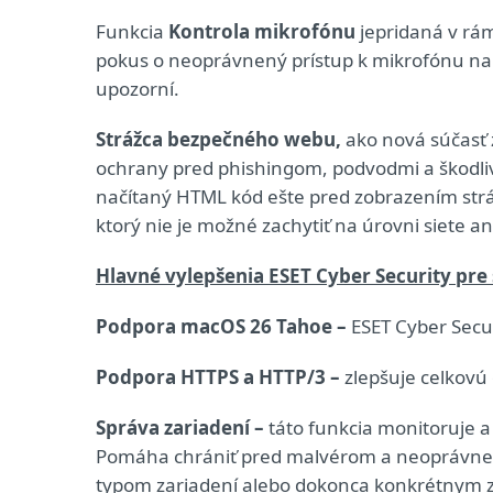
Funkcia
Kontrola mikrofónu
je
pridaná v rám
pokus o neoprávnený prístup k mikrofónu na
upozorní.
Strážca bezpečného webu,
ako nová súčasť
ochrany pred phishingom, podvodmi a škodli
načítaný HTML kód ešte pred zobrazením strán
ktorý nie je možné zachytiť na úrovni siete a
Hlavné vylepšenia ESET Cyber Security pr
Podpora macOS 26 Tahoe –
ESET Cyber Secu
Podpora HTTPS a HTTP/3 –
zlepšuje celkovú 
Správa zariadení –
táto funkcia monitoruje a
Pomáha chrániť pred malvérom a neoprávnen
typom zariadení alebo dokonca konkrétnym 