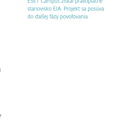
ESET Campus získal právoplatné
stanovisko EIA. Projekt sa posúva
do ďalšej fázy povoľovania
d
e