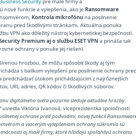
Business Security
pre malé firmy a
ú nové funkcie a vylepšenia, ako je
Ransomware
ransomvérom,
Kontrola mikrofónu
na posilnenie
hranu pred škodlivými stránkami. Aktuálna ponuka
žbu VPN ako dôležitý nástroj kybernetickej bezpečnosti.
Security Premium aj o službu ESET VPN
a prináša tak
ovne ochrany v ponuke jej riešení.
šírenou hrozbou, že môžu spôsobiť škody aj tým
ichádza s balíkom vylepšení pre posilnenie ochrany pre
a predchádzať útokom prichádzajúcim z najrôznejších
tov, URL adries, QR kódov či škodlivých súborov.
anu digitálneho sveta pozorne sleduje aktuálne hrozby
“
uviedla Viktória Ivanová, viceprezidentka spoločnosti
osilnenej ochrane pred podvodmi, novej funkcii Ransomwar
omvérom a viacerým vylepšeniam ochrany súkromia sú
mácnosti aj malé firmy, ktoré hľadajú spoľahlivú ochranu