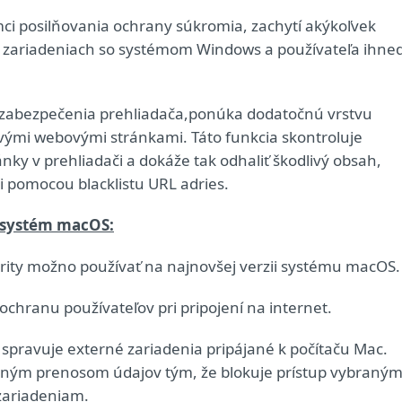
ci posilňovania ochrany súkromia, zachytí akýkoľvek
 zariadeniach so systémom Windows a používateľa ihne
 zabezpečenia prehliadača,
ponúka dodatočnú vrstvu
vými webovými stránkami. Táto funkcia skontroluje
ky v prehliadači a dokáže tak odhaliť škodlivý obsah,
ni pomocou blacklistu URL adries.
e systém macOS:
rity možno používať na najnovšej verzii systému macOS.
ochranu používateľov pri pripojení na internet.
 spravuje externé zariadenia pripájané k počítaču Mac.
ým prenosom údajov tým, že blokuje prístup vybraný
zariadeniam.