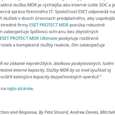
itná služba MDR je rýchlejšia ako interné úsilie SOC a j
obecná správa firemného IT. Spoločnosť ESET odpovedá na
R služieb v dvoch úrovniach predplatného, aby uspokojil
a stredné firmy
ESET PROTECT MDR
ponúka robustné
m zabezpečuje špičkovú ochranu bez zbytočných
ESET PROTECT MDR Ultimate
poskytuje rozšírené
rozieb a komplexné služby reakcie, čím zabezpečuje
R na získanie nepretržitých, diaľkovo poskytovaných, ľuďmi
astné interné kapacity. Služby MDR by sa mali využívať aj
rozšíriť existujúce kapacity bezpečnostných operácií.“
e na
tejto stránke
.
tion and Response, By Pete Shoard, Andrew Davies, Mitchell