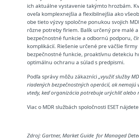
ich aktuálne vystavenie takýmto hrozbám. Kval
oveľa komplexnejšia a flexibilnejšia ako vše
obe tieto výzvy spoločne ponukou svojich MD
rôzne potreby firiem. Balík určený pre malé 
bezpečnostné funkcie a odbornú podporu, čí
komplikácií. Riešenie určené pre väčšie firmy
bezpečnostné funkcie, proaktívnu detekciu h
optimálnu ochranu a súlad s predpismi.
Podľa správy môžu zákazníci
„využiť služby MD
riadených bezpečnostných operácií, ak nemajú vl
vtedy, keď organizácia potrebuje urýchliť alebo 
Viac o MDR službách spoločnosti ESET nájdet
Zdroj: Gartner, Market Guide for Managed Detec