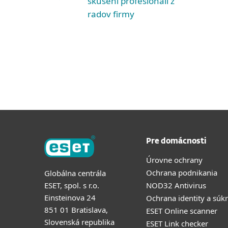
skúsení profesionáli z
radov firmy
Pre domácnosti
Úrovne ochrany
Ochrana podnikania
Globálna centrála
ESET, spol. s r.o.
NOD32 Antivirus
Einsteinova 24
Ochrana identity a súk
851 01 Bratislava,
ESET Online scanner
Slovenská republika
ESET Link checker