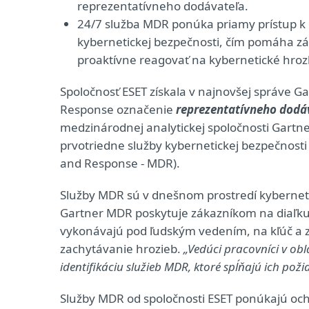
reprezentatívneho dodávateľa.
24/7 služba MDR ponúka priamy prístup k 
kybernetickej bezpečnosti, čím pomáha zá
proaktívne reagovať na kybernetické hroz
Spoločnosť ESET získala v najnovšej správe 
Response označenie
reprezentatívneho dodá
medzinárodnej analytickej spoločnosti Gartne
prvotriedne služby kybernetickej bezpečnosti 
and Response - MDR).
Služby MDR sú v dnešnom prostredí kybernetic
Gartner MDR poskytuje zákazníkom na diaľku 
vykonávajú pod ľudským vedením, na kľúč a 
zachytávanie hrozieb.
„Vedúci pracovníci v obl
identifikáciu služieb MDR, ktoré spĺňajú ich pož
Služby MDR od spoločnosti ESET ponúkajú och