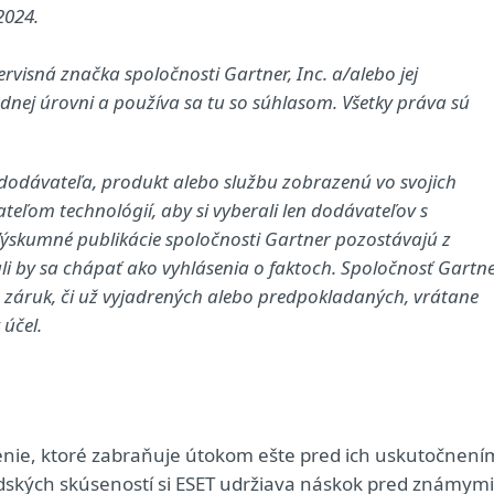
2024.
isná značka spoločnosti Gartner, Inc. a/alebo jej
nej úrovni a používa sa tu so súhlasom. Všetky práva sú
odávateľa, produkt alebo službu zobrazenú vo svojich
ľom technológií, aby si vyberali len dodávateľov s
skumné publikácie spoločnosti Gartner pozostávajú z
i by sa chápať ako vyhlásenia o faktoch. Spoločnosť Gartn
h záruk, či už vyjadrených alebo predpokladaných, vrátane
účel.
enie, ktoré zabraňuje útokom ešte pred ich uskutočnení
ľudských skúseností si ESET udržiava náskok pred známymi