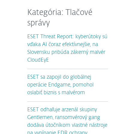
Kategória: Tlačové
správy
ESET Threat Report: kyberútoky sú
vďaka AI čoraz efektívnejšie, na
Slovensku pribúda zákerný malvér
CloudEyE
ESET sa zapojil do globálnej
operácie Endgame, pomohol
oslabiť biznis s malvérom
ESET odhaľuje arzenál skupiny
Gentlemen, ransomvérový gang
dodáva útočníkom vlastné nástroje
na vypínanie EDR ochrany