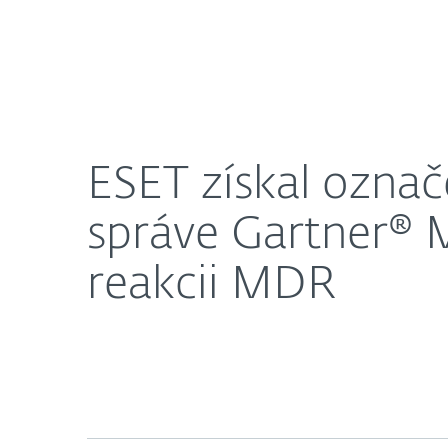
Domácnosti
Firmy
ESET získal označenie „reprezentatívneho dodávat
O nás
Press centrum
ESET získal označ
správe Gartner® M
reakcii MDR