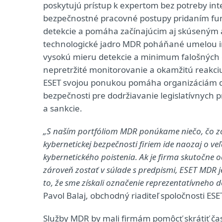
poskytujú prístup k expertom bez potreby in
bezpečnostné pracovné postupy pridaním funkci
detekcie a pomáha začínajúcim aj skúseným a
technologické jadro MDR poháňané umelou int
vysokú mieru detekcie a minimum falošných d
nepretržité monitorovanie a okamžitú reakciu
ESET svojou ponukou pomáha organizáciám do
bezpečnosti pre dodržiavanie legislatívnych pr
a sankcie.
„S naším portfóliom MDR ponúkame niečo, čo zo
kybernetickej bezpečnosti firiem ide naozaj o ve
kybernetického poistenia. Ak je firma skutočne o
zároveň zostať v súlade s predpismi, ESET MDR 
to, že sme získali označenie reprezentatívneho
Pavol Balaj, obchodný riaditeľ spoločnosti ESE
Služby MDR by mali firmám pomôcť skrátiť čas