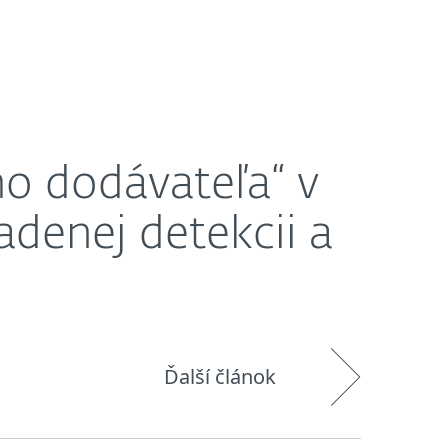
O nás
Košík
Slovensko
 detekcii a reakcii MDR
ho dodávateľa“ v
adenej detekcii a
Ďalší článok