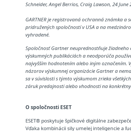
Schneider, Angel Berrios, Craig Lawson, 24 June 
GARTNER je registrovaná ochranná známka a serv
pridružených spoločností v USA a na medzinárod
vyhradené.
Spoločnosť Gartner neuprednostňuje žiadneho d
výskumných publikáciách a neodporúča používate
najvyšším hodnotením alebo iným označením. Vý
názorov výskumnej organizácie Gartner a nemal
sa v súvislosti s týmto výskumom zrieka všetkýc
záruk predajnosti alebo vhodnosti na konkrétny 
O spoločnosti ESET
ESET® poskytuje špičkové digitálne zabezpeč
Vďaka kombinácii sily umelej inteligencie a 