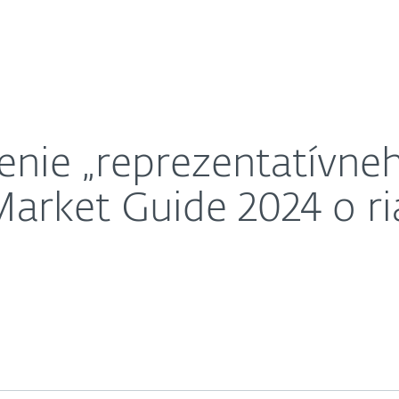
O nás
eľa“ v správe Gartner® Market Guide 2024 o riadenej
Kariéra
Kontakt
enie „reprezentatívne
arket Guide 2024 o ri