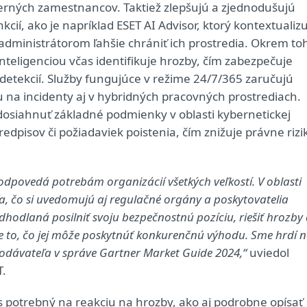
terných zamestnancov. Taktiež zlepšujú a zjednodušujú
í, ako je napríklad ESET AI Advisor, ktorý kontextualizu
dministrátorom ľahšie chrániť ich prostredia. Okrem to
eligenciou včas identifikuje hrozby, čím zabezpečuje
etekcií. Služby fungujúce v režime 24/7/365 zaručujú
 na incidenty aj v hybridných pracovných prostrediach.
siahnuť základné podmienky v oblasti kybernetickej
edpisov či požiadaviek poistenia, čím znižuje právne rizi
dpovedá potrebám organizácií všetkých veľkostí. V oblasti
ľa, čo si uvedomujú aj regulačné orgány a poskytovatelia
dhodlaná posilniť svoju bezpečnostnú pozíciu, riešiť hrozby
je to, čo jej môže poskytnúť konkurenčnú výhodu. Sme hrdí 
 dodávateľa v správe Gartner Market Guide 2024,“
uviedol
T.
 potrebný na reakciu na hrozby, ako aj podrobne opísať