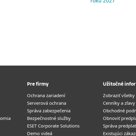
roku 2027
Pre firmy
Užitočné info
Ochrana zariadení
Zobraziť všetky
Serverová ochrana
Cenníky a zľavy
Správa zabezpečenia
Obchodné pod
romia
Bezpečnostné služby
Obnoviť predpl
ESET Corporate Solutions
Správa predpla
Demo videá
Existujúci zákaz