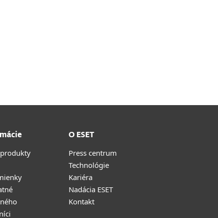
rmácie
O ESET
 produkty
Press centrum
Technológie
mienky
Kariéra
atné
Nadácia ESET
tného
Kontakt
níci