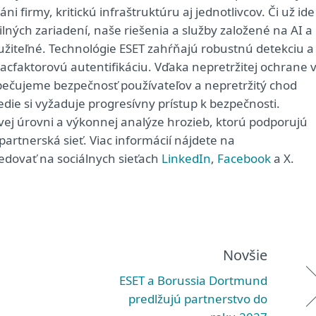
i firmy, kritickú infraštruktúru aj jednotlivcov. Či už ide
ých zariadení, naše riešenia a služby založené na AI a
užiteľné. Technológie ESET zahŕňajú robustnú detekciu a
acfaktorovú autentifikáciu. Vďaka nepretržitej ochrane 
zpečujeme bezpečnosť používateľov a nepretržitý chod
redie si vyžaduje progresívny prístup k bezpečnosti.
ovej úrovni a výkonnej analýze hrozieb, ktorú podporujú
artnerská sieť. Viac informácií nájdete na
edovať na sociálnych sieťach
LinkedIn
,
Facebook
a X.
Novšie
ESET a Borussia Dortmund
predlžujú partnerstvo do