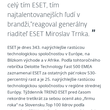
celý tím ESET, tím
najtalentovanejších ľudí v
brandži,“
reagoval generálny
riaditeľ ESET Miroslav Trnka.
ESET je dnes 343. najrýchlejšie rastúcou
technologickou spoločnosťou v Európe, na
Blízkom východe a v Afrike. Podľa tohtoročného
rebríčka Deloitte Technology Fast 500 EMEA
zaznamenal ESET za ostatných päť rokov 530-
percentný rast a je 25. najrýchlejšie rastúcou
technologickou spoločnosťou v regióne strednej
Európy. Týždenník TREND ESET pred časom
rekordne tretíkrát za sebou ocenil ako „firmu
roka“ na Slovensku.Top 100 lídrov podľa