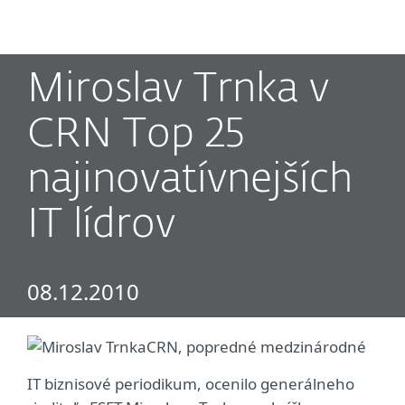
MENU
Miroslav Trnka v
CRN Top 25
najinovatívnejších
IT lídrov
08.12.2010
CRN, popredné medzinárodné
IT biznisové periodikum, ocenilo generálneho