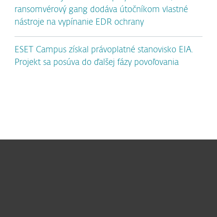
ransomvérový gang dodáva útočníkom vlastné
nástroje na vypínanie EDR ochrany
ESET Campus získal právoplatné stanovisko EIA.
Projekt sa posúva do ďalšej fázy povoľovania
Pre domácnosti
Pre firmy