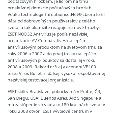
počítačovým hrozbám. Je lídrom na trhu
proaktívnej detekcie počítačových hrozieb.
Vďaka technológii ThreatSense.Net® zbiera ESET
dáta od dobrovoľných používateľov z celého
sveta, a tak okamžite reaguje na nové hrozby.
ESET NOD32 Antivirus je podľa nezávislej
organizácie AV-Comparatives najlepším
antivírusovým produktom na svetovom trhu za
roky 2006 a 2007 a do prvej trojky najlepších
antivírusových produktov sa dostal aj v roku
2008 a 2009. Rekord drží aj v ocenení VB100
testu Virus Bulletin, ďalšej vysoko-rešpektovanej
nezávislej testovacej organizácie.
ESET sídli v Bratislave, pobočky má v Prahe, ČR;
San Diegu, USA; Buenos Aires, AR; Singapure a
má zastúpenie vo viac ako 180 krajinách sveta. V
roku 2008 otvoril ESET vývojové centrum v