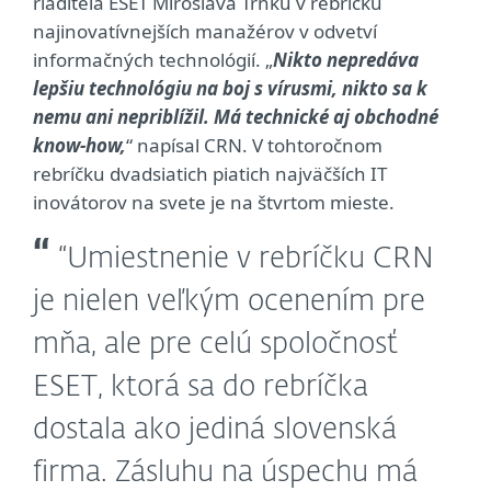
riaditeľa ESET Miroslava Trnku v rebríčku
najinovatívnejších manažérov v odvetví
informačných technológií. „
Nikto nepredáva
lepšiu technológiu na boj s vírusmi, nikto sa k
nemu ani nepriblížil. Má technické aj obchodné
know-how,
“ napísal CRN. V tohtoročnom
rebríčku dvadsiatich piatich najväčších IT
inovátorov na svete je na štvrtom mieste.
“Umiestnenie v rebríčku CRN
je nielen veľkým ocenením pre
mňa, ale pre celú spoločnosť
ESET, ktorá sa do rebríčka
dostala ako jediná slovenská
firma. Zásluhu na úspechu má