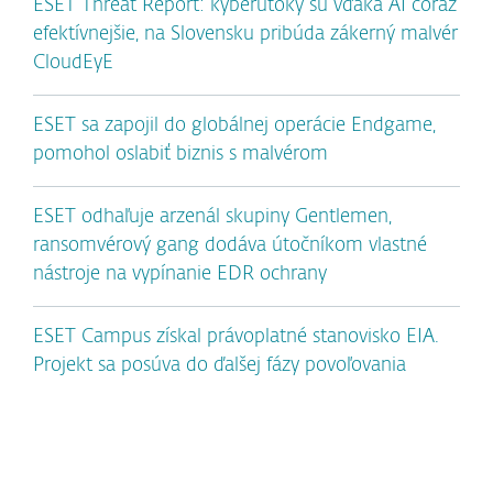
ESET Threat Report: kyberútoky sú vďaka AI čoraz
efektívnejšie, na Slovensku pribúda zákerný malvér
CloudEyE
ESET sa zapojil do globálnej operácie Endgame,
pomohol oslabiť biznis s malvérom
ESET odhaľuje arzenál skupiny Gentlemen,
ransomvérový gang dodáva útočníkom vlastné
nástroje na vypínanie EDR ochrany
ESET Campus získal právoplatné stanovisko EIA.
Projekt sa posúva do ďalšej fázy povoľovania