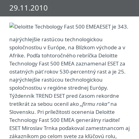
29.11.2010
ESET je 343.
najrýchlejšie rastúcou technologickou
spoločnosťou v Európe, na Blízkom východe a v
Afrike. Podľa tohtoročného rebríčka Deloitte
Technology Fast 500 EMEA zaznamenal ESET za
ostatných päť rokov 530-percentný rast a je 25.
najrýchlejšie rastúcou technologickou
spoločnosťou v regióne strednej Európy.
Týždenník TREND ESET pred časom rekordne
tretíkrát za sebou ocenil ako
„firmu roka“
na
Slovensku. Pri príležitosti ocenenia Deloitte
Technology Fast 500 EMEA generálny riaditeľ
ESET Miroslav Trnka poďakoval zamestnancom aj
zákazníkom po celom svete za kľúčovú rolu,