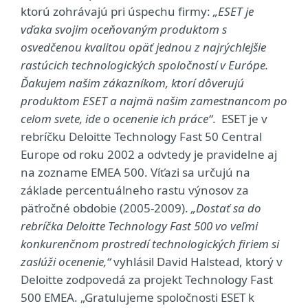
ktorú zohrávajú pri úspechu firmy:
„ESET je
vďaka svojim oceňovaným produktom s
osvedčenou kvalitou opäť jednou z najrýchlejšie
rastúcich technologických spoločností v Európe.
Ďakujem našim zákazníkom, ktorí dôverujú
produktom ESET a najmä našim zamestnancom po
celom svete, ide o ocenenie ich práce“
. ESET je v
rebríčku Deloitte Technology Fast 50 Central
Europe od roku 2002 a odvtedy je pravidelne aj
na zozname EMEA 500. Víťazi sa určujú na
základe percentuálneho rastu výnosov za
päťročné obdobie (2005-2009).
„Dostať sa do
rebríčka Deloitte Technology Fast 500 vo veľmi
konkurenčnom prostredí technologických firiem si
zaslúži ocenenie,“
vyhlásil David Halstead, ktorý v
Deloitte zodpovedá za projekt Technology Fast
500 EMEA. „Gratulujeme spoločnosti ESET k