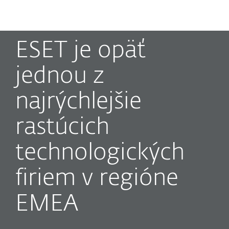
MENU
ESET je opäť
jednou z
najrýchlejšie
rastúcich
technologických
firiem v regióne
EMEA