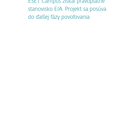
ESET Campus získal právoplatné
stanovisko EIA. Projekt sa posúva
do ďalšej fázy povoľovania