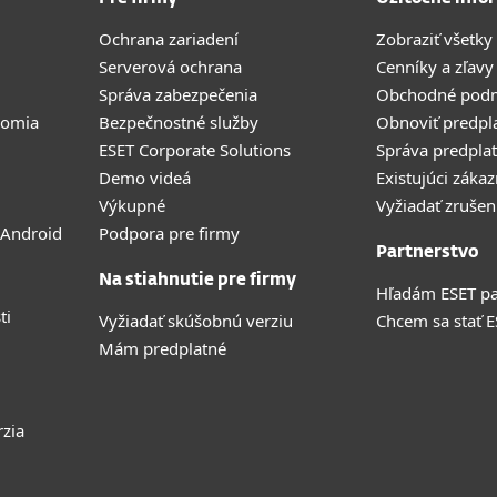
Ochrana zariadení
Zobraziť všetky
Serverová ochrana
Cenníky a zľavy
Správa zabezpečenia
Obchodné pod
romia
Bezpečnostné služby
Obnoviť predpl
ESET Corporate Solutions
Správa predpla
Demo videá
Existujúci zákaz
Výkupné
Vyžiadať zrušen
 Android
Podpora pre firmy
Partnerstvo
Na stiahnutie pre firmy
Hľadám ESET pa
ti
Vyžiadať skúšobnú verziu
Chcem sa stať 
Mám predplatné
rzia