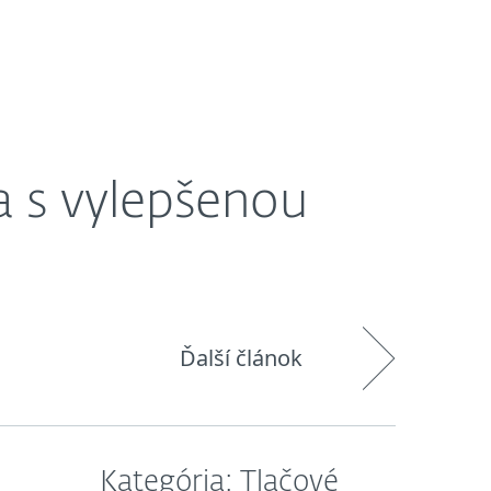
O nás
Košík
Slovensko
a s vylepšenou
Ďalší článok
Kategória: Tlačové