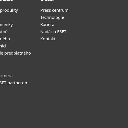
 produkty
Press centrum
Technológie
mienky
Kariéra
atné
Nadácia ESET
tného
Kontakt
níci
ie predplatného
rtnera
ESET partnerom