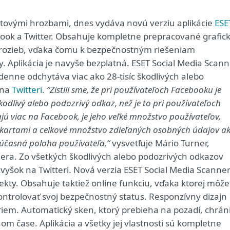
netovými hrozbami, dnes vydáva novú verziu aplikácie
ESE
book a Twitter. Obsahuje kompletne prepracované grafic
 hrozieb, vďaka čomu k bezpečnostným riešeniam
y. Aplikácia je navyše bezplatná. ESET Social Media Scan
denne odchytáva viac ako 28-tisíc škodlivých alebo
 na
Twitteri
.
“Zistili sme, že pri používateľoch Facebooku je
kodlivý alebo podozrivý odkaz, než je to pri používateľoch
ú viac na Facebook, je jeho veľké množstvo používateľov,
mi kartami a celkové množstvo zdieľaných osobných údajov a
účasná poloha používateľa,“
vysvetľuje Mário Turner,
ra. Zo všetkých škodlivých alebo podozrivých odkazov
yšok na Twitteri. Nová verzia ESET Social Media Scanne
ekty. Obsahuje taktiež online funkciu, vďaka ktorej môže
kontrolovať svoj bezpečnostný status. Responzívny dizajn
riem. Automatický sken, ktorý prebieha na pozadí, chrán
m čase. Aplikácia a všetky jej vlastnosti sú kompletne