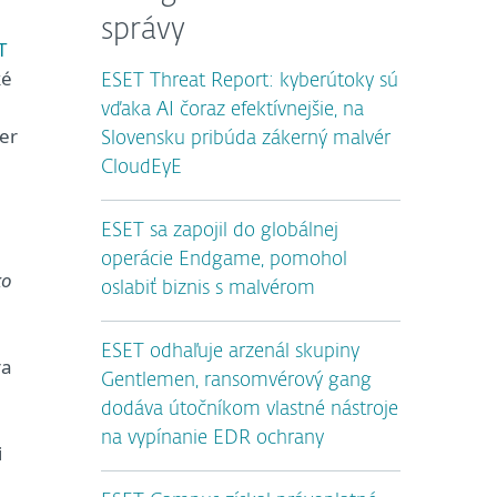
správy
T
ké
ESET Threat Report: kyberútoky sú
vďaka AI čoraz efektívnejšie, na
ner
Slovensku pribúda zákerný malvér
CloudEyE
ESET sa zapojil do globálnej
operácie Endgame, pomohol
ko
oslabiť biznis s malvérom
ESET odhaľuje arzenál skupiny
ra
Gentlemen, ransomvérový gang
dodáva útočníkom vlastné nástroje
na vypínanie EDR ochrany
i