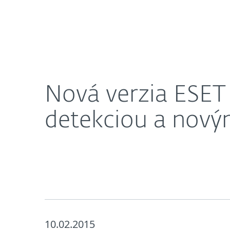
Domácnosti
Firmy
Nová verzia ESET Social Media Scannera s vylep
O nás
Press centrum
Nová verzia ESET
detekciou a nový
10.02.2015