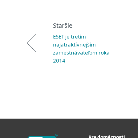
Staršie
ESET je tretím
najatraktívnejším
zamestnávateľom roka
2014
Pre domácnosti