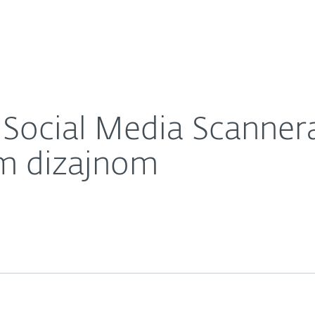
O nás
šenou detekciou a novým dizajnom
Kariéra
Kontakt
 Social Media Scanner
m dizajnom