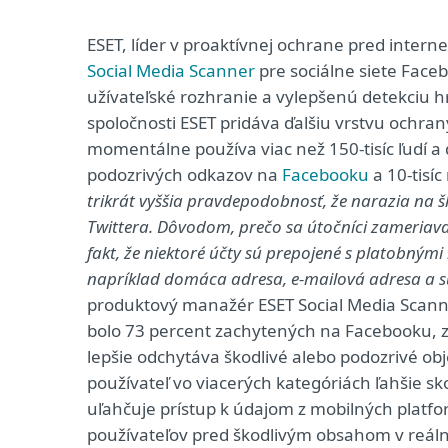
ESET, líder v proaktívnej ochrane pred inter
Social Media Scanner
pre sociálne siete Face
užívateľské rozhranie a vylepšenú detekciu
spoločnosti ESET pridáva ďalšiu vrstvu ochran
momentálne používa viac než 150-tisíc ľudí a 
podozrivých odkazov na
Facebooku
a 10-tisíc
trikrát vyššia pravdepodobnosť, že narazia na š
Twittera. Dôvodom, prečo sa útočníci zameriavaj
fakt, že niektoré účty sú prepojené s platobný
napríklad domáca adresa, e-mailová adresa a s
produktový manažér ESET Social Media Scanne
bolo 73 percent zachytených na Facebooku, zv
lepšie odchytáva škodlivé alebo podozrivé obj
používateľ vo viacerých kategóriách ľahšie s
uľahčuje prístup k údajom z mobilných platfo
používateľov pred škodlivým obsahom v reálno