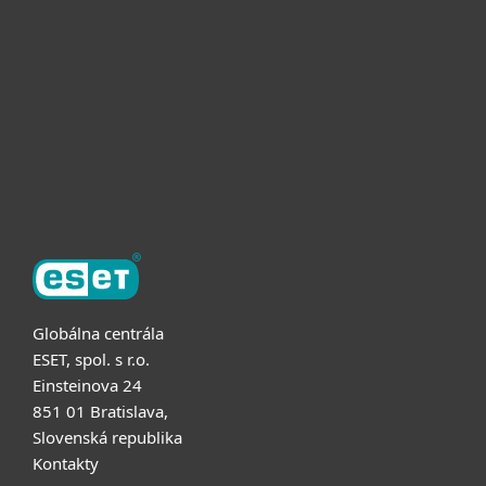
Pre firmy
Užitočné informácie
Partnerstvo
O ESET
Globálna centrála
ESET, spol. s r.o.
Einsteinova 24
851 01 Bratislava,
Slovenská republika
Kontakty