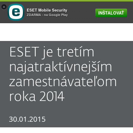
×
ESET Mobile Security
INŠTALOVAŤ
MENU
ZDARMA - na Google Play
ESET je tretím
najatraktívnejším
zamestnávateľom
roka 2014
30.01.2015