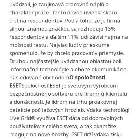
uvádzali, je zaujímavá pracovná náplň a
charakter práce. Tento dôvod uviedla skoro
tretina respondentov. Podľa toho, že je firma
silnou, známou značkou sa rozhoduje 13%
respondentov a ďalším 11% ľudí závisí najmä na
možnosti rastu. Najviac ľudí v prieskume
spomenulo, že by chcelo pracovať v priemysle.
Druhou najčastejšie uvádzanou oblasťou boli
informačné technológie alebo telekomunikácie,
nasledované obchodom
O spoločnosti
ESET
Spoločnosť ESET je svetovým výrobcom
bezpečnostného softvéru pre firemnú klientelu
a domácnosti. Je lídrom na trhu proaktívnej
detekcie počítačových hrozieb. Vďaka technológii
Live Grid® využíva ESET dáta od dobrovoľných
používateľov z celého sveta, a tak okamžite
reaguje na nové hrozby. ESET drží vďaka zisku