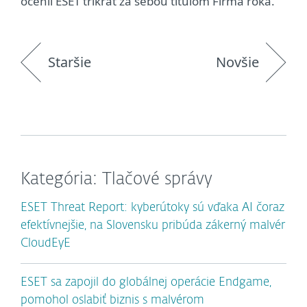
ocenil ESET trikrát za sebou titulom Firma roka.
Staršie
Novšie
Kategória: Tlačové správy
ESET Threat Report: kyberútoky sú vďaka AI čoraz
efektívnejšie, na Slovensku pribúda zákerný malvér
CloudEyE
ESET sa zapojil do globálnej operácie Endgame,
pomohol oslabiť biznis s malvérom