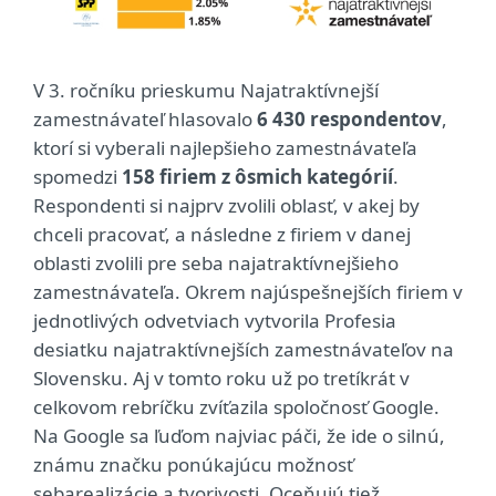
V 3. ročníku prieskumu Najatraktívnejší
zamestnávateľ hlasovalo
6 430 respondentov
,
ktorí si vyberali najlepšieho zamestnávateľa
spomedzi
158 firiem z ôsmich kategórií
.
Respondenti si najprv zvolili oblasť, v akej by
chceli pracovať, a následne z firiem v danej
oblasti zvolili pre seba najatraktívnejšieho
zamestnávateľa. Okrem najúspešnejších firiem v
jednotlivých odvetviach vytvorila Profesia
desiatku najatraktívnejších zamestnávateľov na
Slovensku. Aj v tomto roku už po tretíkrát v
celkovom rebríčku zvíťazila spoločnosť Google.
Na Google sa ľuďom najviac páči, že ide o silnú,
známu značku ponúkajúcu možnosť
sebarealizácie a tvorivosti. Oceňujú tiež