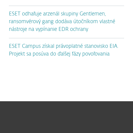
ESET odhaľuje arzenál skupiny Gentlemen,
ransomvérový gang dodáva útočníkom vlastné
nástroje na vypínanie EDR ochrany
ESET Campus získal právoplatné stanovisko EIA.
Projekt sa posúva do ďalšej fázy povoľovania
Pre domácnosti