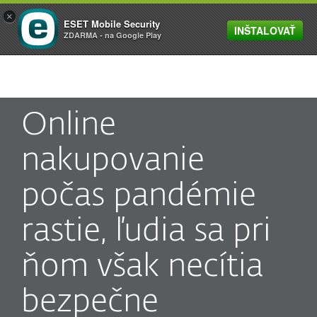
×
ESET Mobile Security
INŠTALOVAŤ
MENU
ZDARMA - na Google Play
Online
nakupovanie
počas pandémie
rastie, ľudia sa pri
ňom však necítia
bezpečne