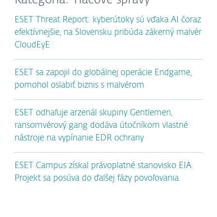
Kategória: Tlačové správy
ESET Threat Report: kyberútoky sú vďaka AI čoraz
efektívnejšie, na Slovensku pribúda zákerný malvér
CloudEyE
ESET sa zapojil do globálnej operácie Endgame,
pomohol oslabiť biznis s malvérom
ESET odhaľuje arzenál skupiny Gentlemen,
ransomvérový gang dodáva útočníkom vlastné
nástroje na vypínanie EDR ochrany
ESET Campus získal právoplatné stanovisko EIA.
Projekt sa posúva do ďalšej fázy povoľovania