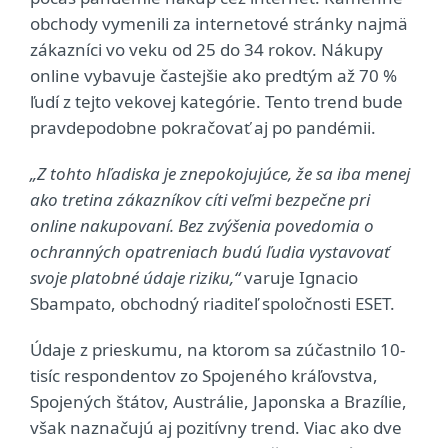
obchody vymenili za internetové stránky najmä
zákazníci vo veku od 25 do 34 rokov. Nákupy
online vybavuje častejšie ako predtým až 70 %
ľudí z tejto vekovej kategórie. Tento trend bude
pravdepodobne pokračovať aj po pandémii.
„Z tohto hľadiska je znepokojujúce, že sa iba menej
ako tretina zákazníkov cíti veľmi bezpečne pri
online nakupovaní. Bez zvýšenia povedomia o
ochranných opatreniach budú ľudia vystavovať
svoje platobné údaje riziku,“
varuje Ignacio
Sbampato, obchodný riaditeľ spoločnosti ESET.
Údaje z prieskumu, na ktorom sa zúčastnilo 10-
tisíc respondentov zo Spojeného kráľovstva,
Spojených štátov, Austrálie, Japonska a Brazílie,
však naznačujú aj pozitívny trend. Viac ako dve