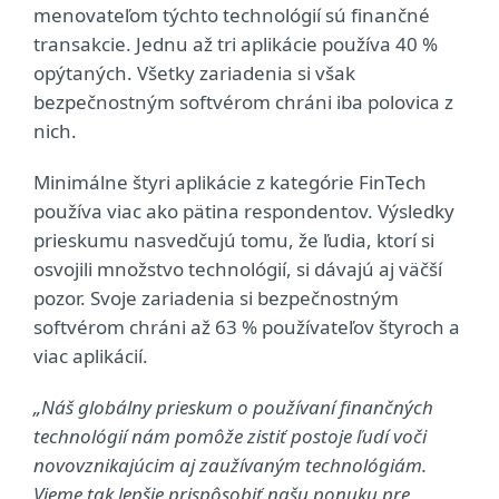
menovateľom týchto technológií sú finančné
transakcie. Jednu až tri aplikácie používa 40 %
opýtaných. Všetky zariadenia si však
bezpečnostným softvérom chráni iba polovica z
nich.
Minimálne štyri aplikácie z kategórie FinTech
používa viac ako pätina respondentov. Výsledky
prieskumu nasvedčujú tomu, že ľudia, ktorí si
osvojili množstvo technológií, si dávajú aj väčší
pozor. Svoje zariadenia si bezpečnostným
softvérom chráni až 63 % používateľov štyroch a
viac aplikácií.
„Náš globálny prieskum o používaní finančných
technológií nám pomôže zistiť postoje ľudí voči
novovznikajúcim aj zaužívaným technológiám.
Vieme tak lepšie prispôsobiť našu ponuku pre