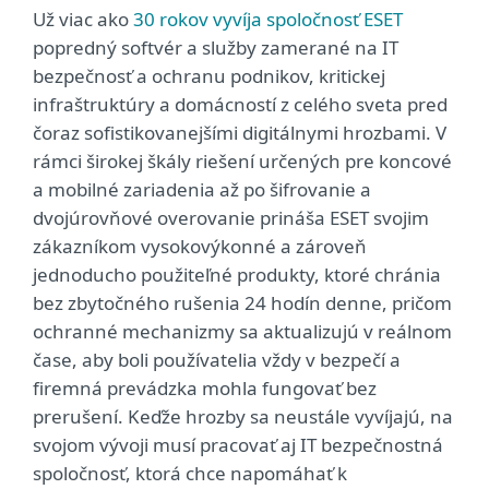
Už viac ako
30 rokov vyvíja spoločnosť ESET
popredný softvér a služby zamerané na IT
bezpečnosť a ochranu podnikov, kritickej
infraštruktúry a domácností z celého sveta pred
čoraz sofistikovanejšími digitálnymi hrozbami. V
rámci širokej škály riešení určených pre koncové
a mobilné zariadenia až po šifrovanie a
dvojúrovňové overovanie prináša ESET svojim
zákazníkom vysokovýkonné a zároveň
jednoducho použiteľné produkty, ktoré chránia
bez zbytočného rušenia 24 hodín denne, pričom
ochranné mechanizmy sa aktualizujú v reálnom
čase, aby boli používatelia vždy v bezpečí a
firemná prevádzka mohla fungovať bez
prerušení. Keďže hrozby sa neustále vyvíjajú, na
svojom vývoji musí pracovať aj IT bezpečnostná
spoločnosť, ktorá chce napomáhať k