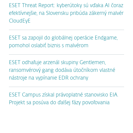
ESET Threat Report: kyberútoky sú vďaka AI čoraz
efektívnejšie, na Slovensku pribúda zákerný malvér
CloudEyE
ESET sa zapojil do globálnej operácie Endgame,
pomohol oslabiť biznis s malvérom
ESET odhaľuje arzenál skupiny Gentlemen,
ransomvérový gang dodáva útočníkom vlastné
nástroje na vypínanie EDR ochrany
ESET Campus získal právoplatné stanovisko EIA.
Projekt sa posúva do ďalšej fázy povoľovania