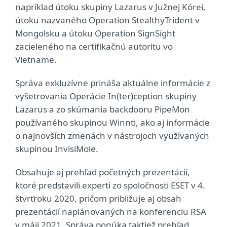
napríklad útoku skupiny Lazarus v Južnej Kórei,
útoku nazvaného Operation StealthyTrident v
Mongolsku a útoku Operation SignSight
zacieleného na certifikačnú autoritu vo
Vietname.
Správa exkluzívne prináša aktuálne informácie z
vyšetrovania Operácie In(ter)ception skupiny
Lazarus a zo skúmania backdooru PipeMon
používaného skupinou Winnti, ako aj informácie
o najnovších zmenách v nástrojoch využívaných
skupinou InvisiMole.
Obsahuje aj prehľad početných prezentácií,
ktoré predstavili experti zo spoločnosti ESET v 4.
štvrťroku 2020, pričom približuje aj obsah
prezentácií naplánovaných na konferenciu RSA
v máji 2021. Správa ponúka taktiež prehľad