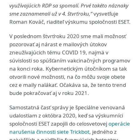
využívajúcich RDP sa spomalí. Prvé takéto náznaky
sme zaznamenali už v 4. štvrťroku,“
vysvetľuje
Roman Kováč, riaditeľ výskumu spoločnosti ESET.
V poslednom štvrťroku 2020 sme mali možnosť
pozorovať aj nárast e mailových útokov
zneužívajúcich tému COVID 19, najmä v
súvislosti so spúšťaním vakcinačných programov
na konci roka. Kybernetickým útočníkom sa tak
otvorili nové možnosti, na čo môžu svoje obete
cez e maily nalákať. Očakáva sa, že tento trend
bude pokračovať aj v roku 2021.
Samostatná časť správy je špeciálne venovaná
udalostiam z októbra 2020, keď sa výskumníci
spoločnosti ESET zapojili do celosvetovej
operácie
narušenia činnosti siete Trickbot
, jedného z
najväčších a najdlhšie fungujúcich botnetov.