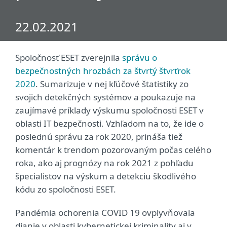
22.02.2021
Spoločnosť ESET zverejnila
správu o
bezpečnostných hrozbách za štvrtý štvrťrok
2020
. Sumarizuje v nej kľúčové štatistiky zo
svojich detekčných systémov a poukazuje na
zaujímavé príklady výskumu spoločnosti ESET v
oblasti IT bezpečnosti. Vzhľadom na to, že ide o
poslednú správu za rok 2020, prináša tiež
komentár k trendom pozorovaným počas celého
roka, ako aj prognózy na rok 2021 z pohľadu
špecialistov na výskum a detekciu škodlivého
kódu zo spoločnosti ESET.
Pandémia ochorenia COVID 19 ovplyvňovala
dianie v oblasti kybernetickej kriminality aj v