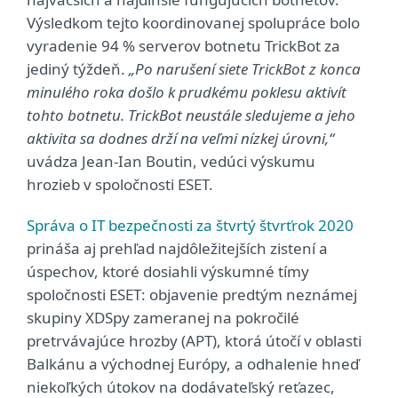
Výsledkom tejto koordinovanej spolupráce bolo
vyradenie 94 % serverov botnetu TrickBot za
jediný týždeň.
„Po narušení siete TrickBot z konca
minulého roka došlo k prudkému poklesu aktivít
tohto botnetu. TrickBot neustále sledujeme a jeho
aktivita sa dodnes drží na veľmi nízkej úrovni,“
uvádza Jean-Ian Boutin, vedúci výskumu
hrozieb v spoločnosti ESET.
Správa o IT bezpečnosti za štvrtý štvrťrok 2020
prináša aj prehľad najdôležitejších zistení a
úspechov, ktoré dosiahli výskumné tímy
spoločnosti ESET: objavenie predtým neznámej
skupiny XDSpy zameranej na pokročilé
pretrvávajúce hrozby (APT), ktorá útočí v oblasti
Balkánu a východnej Európy, a odhalenie hneď
niekoľkých útokov na dodávateľský reťazec,