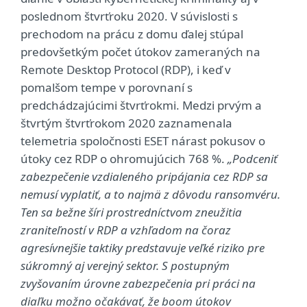
poslednom štvrťroku 2020. V súvislosti s
prechodom na prácu z domu ďalej stúpal
predovšetkým počet útokov zameraných na
Remote Desktop Protocol (RDP), i keď v
pomalšom tempe v porovnaní s
predchádzajúcimi štvrťrokmi. Medzi prvým a
štvrtým štvrťrokom 2020 zaznamenala
telemetria spoločnosti ESET nárast pokusov o
útoky cez RDP o ohromujúcich 768 %.
„Podceniť
zabezpečenie vzdialeného pripájania cez RDP sa
nemusí vyplatiť, a to najmä z dôvodu ransomvéru.
Ten sa bežne šíri prostredníctvom zneužitia
zraniteľností v RDP a vzhľadom na čoraz
agresívnejšie taktiky predstavuje veľké riziko pre
súkromný aj verejný sektor. S postupným
zvyšovaním úrovne zabezpečenia pri práci na
diaľku možno očakávať, že boom útokov