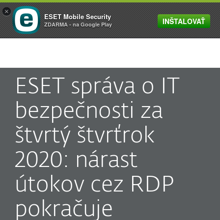
×
ESET Mobile Security
INŠTALOVAŤ
MENU
ZDARMA - na Google Play
ESET správa o IT
bezpečnosti za
štvrtý štvrťrok
2020: nárast
útokov cez RDP
pokračuje