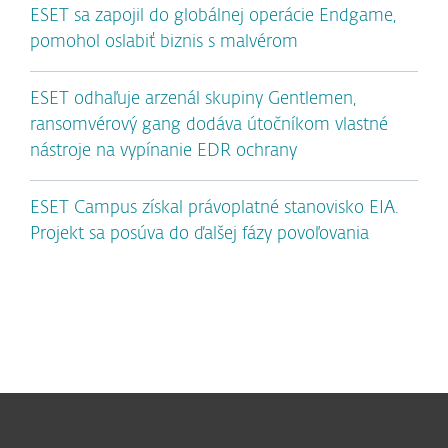
ESET sa zapojil do globálnej operácie Endgame,
pomohol oslabiť biznis s malvérom
ESET odhaľuje arzenál skupiny Gentlemen,
ransomvérový gang dodáva útočníkom vlastné
nástroje na vypínanie EDR ochrany
ESET Campus získal právoplatné stanovisko EIA.
Projekt sa posúva do ďalšej fázy povoľovania