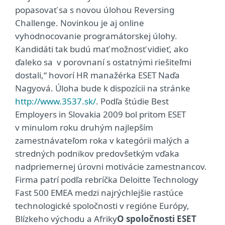
popasovať sa s novou úlohou Reversing
Challenge. Novinkou je aj online
vyhodnocovanie programátorskej úlohy.
Kandidáti tak budú mať možnosť vidieť, ako
ďaleko sa v porovnaní s ostatnými riešiteľmi
dostali,“ hovorí HR manažérka ESET Naďa
Nagyová. Úloha bude k dispozícii na stránke
http://www.3537.sk/
. Podľa štúdie Best
Employers in Slovakia 2009 bol pritom ESET
v minulom roku druhým najlepším
zamestnávateľom roka v kategórii malých a
stredných podnikov predovšetkým vďaka
nadpriemernej úrovni motivácie zamestnancov.
Firma patrí podľa rebríčka Deloitte Technology
Fast 500 EMEA medzi najrýchlejšie rastúce
technologické spoločnosti v regióne Európy,
Blízkeho východu a Afriky
O spoločnosti ESET