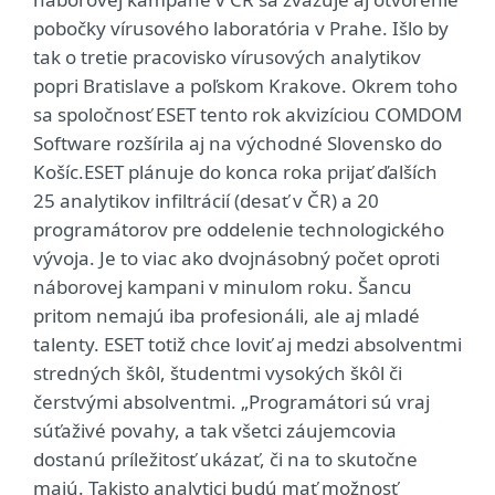
pobočky vírusového laboratória v Prahe. Išlo by
tak o tretie pracovisko vírusových analytikov
popri Bratislave a poľskom Krakove. Okrem toho
sa spoločnosť ESET tento rok akvizíciou COMDOM
Software rozšírila aj na východné Slovensko do
Košíc.ESET plánuje do konca roka prijať ďalších
25 analytikov infiltrácií (desať v ČR) a 20
programátorov pre oddelenie technologického
vývoja. Je to viac ako dvojnásobný počet oproti
náborovej kampani v minulom roku. Šancu
pritom nemajú iba profesionáli, ale aj mladé
talenty. ESET totiž chce loviť aj medzi absolventmi
stredných škôl, študentmi vysokých škôl či
čerstvými absolventmi. „Programátori sú vraj
súťaživé povahy, a tak všetci záujemcovia
dostanú príležitosť ukázať, či na to skutočne
majú. Takisto analytici budú mať možnosť