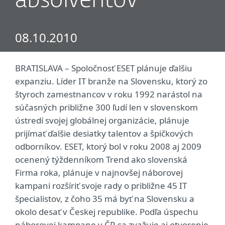
absolventov
08.10.2010
BRATISLAVA – Spoločnosť ESET plánuje ďalšiu
expanziu. Líder IT branže na Slovensku, ktorý zo
štyroch zamestnancov v roku 1992 narástol na
súčasných približne 300 ľudí len v slovenskom
ústredí svojej globálnej organizácie, plánuje
prijímať ďalšie desiatky talentov a špičkových
odborníkov. ESET, ktorý bol v roku 2008 aj 2009
ocenený týždenníkom Trend ako slovenská
Firma roka, plánuje v najnovšej náborovej
kampani rozšíriť svoje rady o približne 45 IT
špecialistov, z čoho 35 má byť na Slovensku a
okolo desať v Českej republike. Podľa úspechu
náborovej kampane v ČR sa zvažuje aj otvorenie