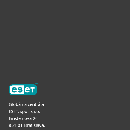
Pre domácnosti
Pre firmy
Užitočné informácie
Partnerstvo
O ESET
Globálna centrála
ESET, spol. s r.o.
Einsteinova 24
851 01 Bratislava,