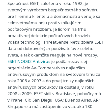
Spoločnosť ESET, založená v roku 1992, je
svetovým výrobcom bezpečnostného softvéru
pre firemnú klientelu a domácnosti a venuje sa
celosvetovému boju proti vznikajúcim
počítačovým hrozbám. Je lídrom na trhu
proaktívnej detekcie počítačových hrozieb.
Vďaka technológii ThreatSense.Net® zbiera ESET
dáta od dobrovoľných používateľov z celého
sveta, a tak okamžite reaguje na nové hrozby.
ESET NOD32 Antivirus
je podľa nezávislej
organizácie AV-Comparatives najlepším
antivírusovým produktom na svetovom trhu za
roky 2006 a 2007 a do prvej trojky najlepších
antivírusových produktov sa dostal aj v roku
2008 a 2009. ESET sídli v Bratislave, pobočky má
v Prahe, ČR; San Diegu, USA; Buenos Aires, AR;
Singapure a má zastúpenie vo viac ako 180