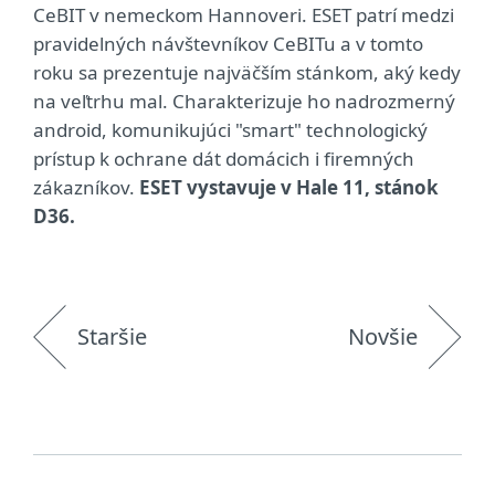
CeBIT v nemeckom Hannoveri. ESET patrí medzi
pravidelných návštevníkov CeBITu a v tomto
roku sa prezentuje najväčším stánkom, aký kedy
na veľtrhu mal. Charakterizuje ho nadrozmerný
android, komunikujúci "smart" technologický
prístup k ochrane dát domácich i firemných
zákazníkov.
ESET vystavuje v Hale 11, stánok
D36.
Staršie
Novšie