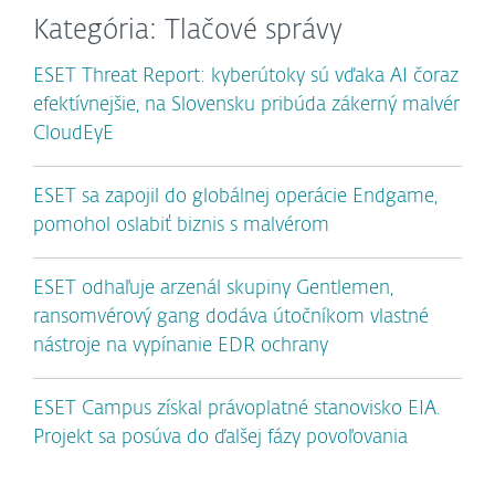
Kategória: Tlačové správy
ESET Threat Report: kyberútoky sú vďaka AI čoraz
efektívnejšie, na Slovensku pribúda zákerný malvér
CloudEyE
ESET sa zapojil do globálnej operácie Endgame,
pomohol oslabiť biznis s malvérom
ESET odhaľuje arzenál skupiny Gentlemen,
ransomvérový gang dodáva útočníkom vlastné
nástroje na vypínanie EDR ochrany
ESET Campus získal právoplatné stanovisko EIA.
Projekt sa posúva do ďalšej fázy povoľovania