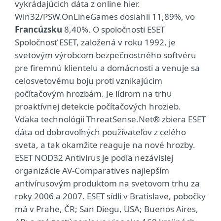
vykrádajúcich dáta z online hier.
Win32/PSW.OnLineGames dosiahli 11,89%, vo
Francúzsku
8,40%. O spoločnosti ESET
Spoločnosť ESET, založená v roku 1992, je
svetovým výrobcom bezpečnostného softvéru
pre firemnú klientelu a domácnosti a venuje sa
celosvetovému boju proti vznikajúcim
počítačovým hrozbám. Je lídrom na trhu
proaktívnej detekcie počítačových hrozieb.
Vďaka technológii ThreatSense.Net® zbiera ESET
dáta od dobrovoľných používateľov z celého
sveta, a tak okamžite reaguje na nové hrozby.
ESET NOD32 Antivirus je podľa nezávislej
organizácie AV-Comparatives najlepším
antivírusovým produktom na svetovom trhu za
roky 2006 a 2007. ESET sídli v Bratislave, pobočky
má v Prahe, ČR; San Diegu, USA; Buenos Aires,