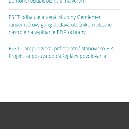
pomohol oslabiť biznis s malvérom
ESET odhaľuje arzenál skupiny Gentlemen,
ransomvérový gang dodáva útočníkom vlastné
nástroje na vypínanie EDR ochrany
ESET Campus získal právoplatné stanovisko EIA.
Projekt sa posúva do ďalšej fázy povoľovania
Pre domácnosti