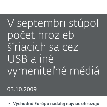
MENU
V septembri stúpol
počet hrozieb
šíriacich sa cez
USB a iné
vymeniteľné médiá
03.10.2009
Východnú Európu naďalej najviac ohrozujú