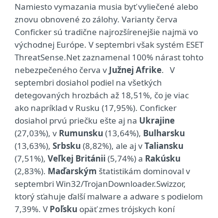
Namiesto vymazania musia byť vyliečené alebo
znovu obnovené zo zálohy. Varianty červa
Conficker sú tradične najrozšírenejšie najmä vo
východnej Európe. V septembri však systém ESET
ThreatSense.Net zaznamenal 100% nárast tohto
nebezpečeného červa v
Južnej Afrike
. V
septembri dosiahol podiel na všetkých
detegovaných hrozbách až 18,51%, čo je viac
ako napríklad v Rusku (17,95%). Conficker
dosiahol prvú priečku ešte aj na
Ukrajine
(27,03%), v
Rumunsku
(13,64%),
Bulharsku
(13,63%),
Srbsku
(8,82%), ale aj v
Taliansku
(7,51%),
Veľkej Británii
(5,74%) a
Rakúsku
(2,83%).
Maďarským
štatistikám dominoval v
septembri Win32/TrojanDownloader.Swizzor,
ktorý sťahuje ďalší malware a adware s podielom
7,39%. V
Poľsku
opäť zmes trójskych koní