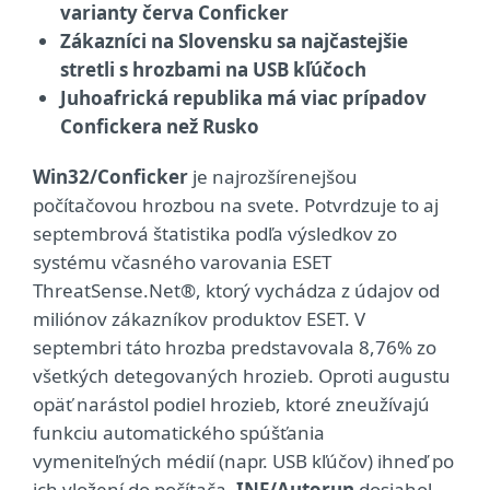
varianty červa Conficker
Zákazníci na Slovensku sa najčastejšie
stretli s hrozbami na USB kľúčoch
Juhoafrická republika má viac prípadov
Confickera než Rusko
Win32/Conficker
je najrozšírenejšou
počítačovou hrozbou na svete. Potvrdzuje to aj
septembrová štatistika podľa výsledkov zo
systému včasného varovania ESET
ThreatSense.Net®, ktorý vychádza z údajov od
miliónov zákazníkov produktov ESET. V
septembri táto hrozba predstavovala 8,76% zo
všetkých detegovaných hrozieb. Oproti augustu
opäť narástol podiel hrozieb, ktoré zneužívajú
funkciu automatického spúšťania
vymeniteľných médií (napr. USB kľúčov) ihneď po
ich vložení do počítača.
INF/Autorun
dosiahol