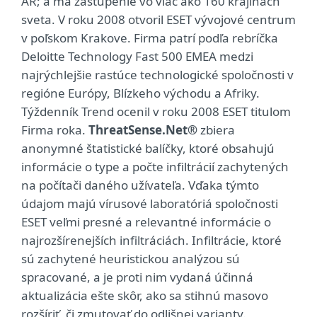
AR; a má zastúpenie vo viac ako 160 krajinách
sveta. V roku 2008 otvoril ESET vývojové centrum
v poľskom Krakove. Firma patrí podľa rebríčka
Deloitte Technology Fast 500 EMEA medzi
najrýchlejšie rastúce technologické spoločnosti v
regióne Európy, Blízkeho východu a Afriky.
Týždenník Trend ocenil v roku 2008 ESET titulom
Firma roka.
ThreatSense.Net®
zbiera
anonymné štatistické balíčky, ktoré obsahujú
informácie o type a počte infiltrácií zachytených
na počítači daného užívateľa. Vďaka týmto
údajom majú vírusové laboratóriá spoločnosti
ESET veľmi presné a relevantné informácie o
najrozšírenejších infiltráciách. Infiltrácie, ktoré
sú zachytené heuristickou analýzou sú
spracované, a je proti nim vydaná účinná
aktualizácia ešte skôr, ako sa stihnú masovo
rozšíriť, či zmutovať do odlišnej varianty.