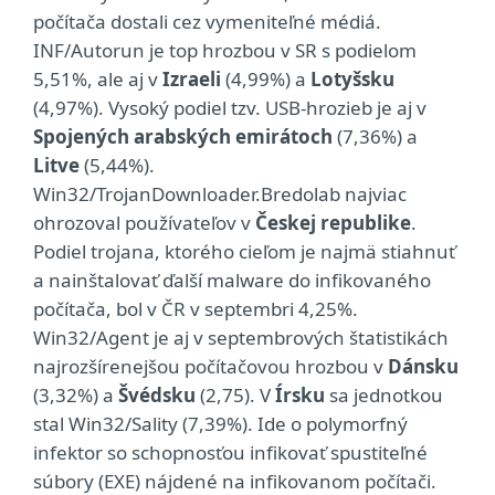
počítača dostali cez vymeniteľné médiá.
INF/Autorun je top hrozbou v SR s podielom
5,51%, ale aj v
Izraeli
(4,99%) a
Lotyšsku
(4,97%). Vysoký podiel tzv. USB-hrozieb je aj v
Spojených arabských emirátoch
(7,36%) a
Litve
(5,44%).
Win32/TrojanDownloader.Bredolab najviac
ohrozoval používateľov v
Českej republike
.
Podiel trojana, ktorého cieľom je najmä stiahnuť
a nainštalovať ďalší malware do infikovaného
počítača, bol v ČR v septembri 4,25%.
Win32/Agent je aj v septembrových štatistikách
najrozšírenejšou počítačovou hrozbou v
Dánsku
(3,32%) a
Švédsku
(2,75). V
Írsku
sa jednotkou
stal Win32/Sality (7,39%). Ide o polymorfný
infektor so schopnosťou infikovať spustiteľné
súbory (EXE) nájdené na infikovanom počítači.