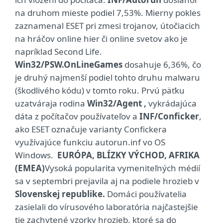
na druhom mieste podiel 7,53%. Mierny pokles
zaznamenal ESET pri zmesi trojanov, útočiacich
na hráčov online hier či online svetov ako je
napríklad Second Life.
Win32/PSW.OnLineGames
dosahuje 6,36%, čo
je druhý najmenší podiel tohto druhu malwaru
(škodlivého kódu) v tomto roku. Prvú päťku
uzatváraja rodina
Win32/Agent ,
vykrádajúca
dáta z počítačov používateľov a
INF/Conficker
,
ako ESET označuje varianty Confickera
využívajúce funkciu autorun.inf vo OS
Windows.
EURÓPA, BLÍZKY VÝCHOD, AFRIKA
(EMEA)
Vysoká popularita vymeniteľných médií
sa v septembri prejavila aj na podiele hrozieb v
Slovenskej republike.
Domáci používatelia
zasielali do vírusového laboratória najčastejšie
tie zachytené vzorky hrozieb, ktoré sa do