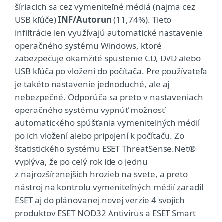
šíriacich sa cez vymeniteľné médiá (najmä cez
USB kľúče)
INF/Autorun
(11,74%). Tieto
infiltrácie len využívajú automatické nastavenie
operačného systému Windows, ktoré
zabezpečuje okamžité spustenie CD, DVD alebo
USB kľúča po vložení do počítača. Pre používateľa
je takéto nastavenie jednoduché, ale aj
nebezpečné. Odporúča sa preto v nastaveniach
operačného systému vypnúť možnosť
automatického spúšťania vymeniteľných médií
po ich vložení alebo pripojení k počítaču. Zo
štatistického systému ESET ThreatSense.Net®
vyplýva, že po celý rok ide o jednu
z najrozšírenejších hrozieb na svete, a preto
nástroj na kontrolu vymeniteľných médií zaradil
ESET aj do plánovanej novej verzie 4 svojich
produktov ESET NOD32 Antivirus a ESET Smart