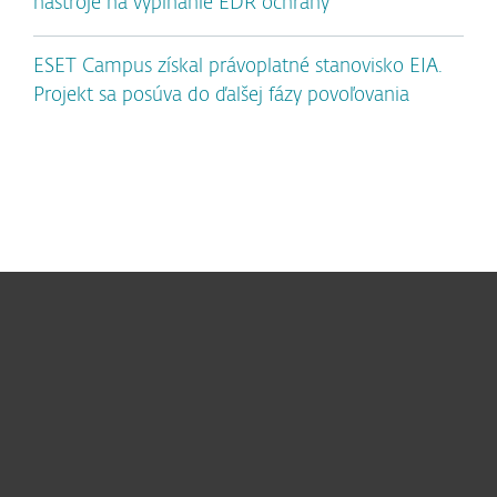
nástroje na vypínanie EDR ochrany
ESET Campus získal právoplatné stanovisko EIA.
Projekt sa posúva do ďalšej fázy povoľovania
Pre domácnosti
Pre firmy
Užitočné informácie