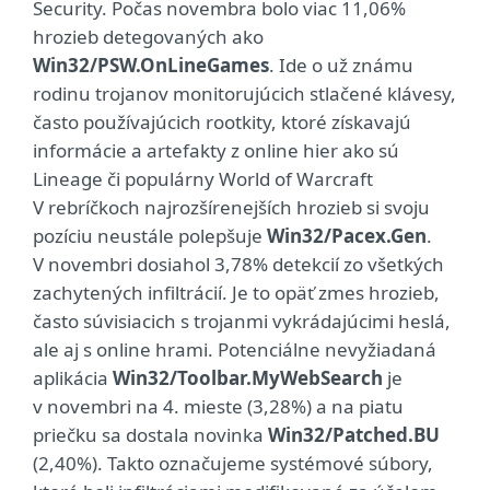
Security. Počas novembra bolo viac 11,06%
hrozieb detegovaných ako
Win32/PSW.OnLineGames
. Ide o už známu
rodinu trojanov monitorujúcich stlačené klávesy,
často používajúcich rootkity, ktoré získavajú
informácie a artefakty z online hier ako sú
Lineage či populárny World of Warcraft
V rebríčkoch najrozšírenejších hrozieb si svoju
pozíciu neustále polepšuje
Win32/Pacex.Gen
.
V novembri dosiahol 3,78% detekcií zo všetkých
zachytených infiltrácií. Je to opäť zmes hrozieb,
často súvisiacich s trojanmi vykrádajúcimi heslá,
ale aj s online hrami. Potenciálne nevyžiadaná
aplikácia
Win32/Toolbar.MyWebSearch
je
v novembri na 4. mieste (3,28%) a na piatu
priečku sa dostala novinka
Win32/Patched.BU
(2,40%). Takto označujeme systémové súbory,