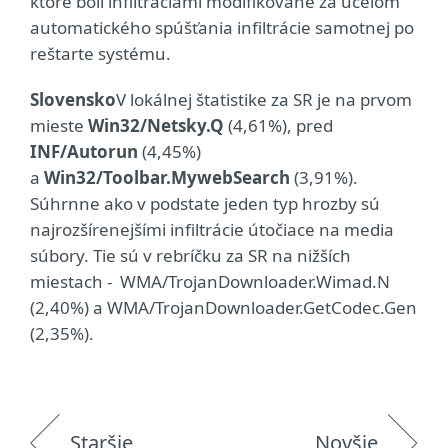
ktoré boli infiltráciami modifikované za účelom
automatického spúšťania infiltrácie samotnej po
reštarte systému.
Slovensko
V lokálnej štatistike za SR je na prvom
mieste
Win32/Netsky.Q
(4,61%), pred
INF/Autorun
(4,45%)
a
Win32/Toolbar.MywebSearch
(3,91%).
Súhrnne ako v podstate jeden typ hrozby sú
najrozšírenejšími infiltrácie útočiace na media
súbory. Tie sú v rebríčku za SR na nižších
miestach - WMA/TrojanDownloader.Wimad.N
(2,40%) a WMA/TrojanDownloader.GetCodec.Gen
(2,35%).
Staršie
Novšie