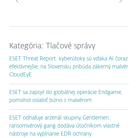
Kategória: Tlačové správy
ESET Threat Report: kyberútoky sú vďaka AI čoraz
efektívnejšie, na Slovensku pribúda zákerný malvér
CloudEyE
ESET sa zapojil do globálnej operácie Endgame,
pomohol oslabiť biznis s malvérom
ESET odhaľuje arzenál skupiny Gentlemen,
ransomvérový gang dodáva útočníkom vlastné
nástroje na vypínanie EDR ochrany