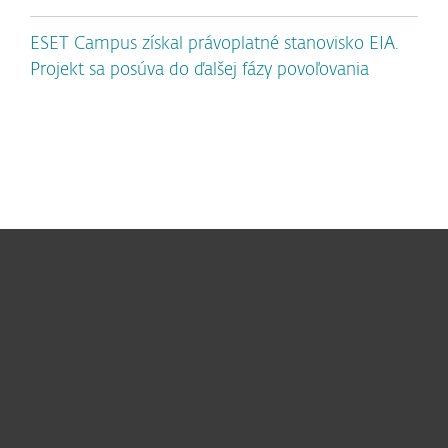
ESET Campus získal právoplatné stanovisko EIA.
Projekt sa posúva do ďalšej fázy povoľovania
Pre domácnosti
Pre firmy
Užitočné informácie
Partnerstvo