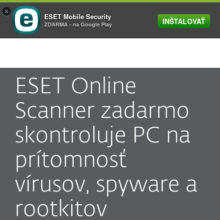
×
ESET Mobile Security
INŠTALOVAŤ
MENU
ZDARMA - na Google Play
ESET Online
Scanner zadarmo
skontroluje PC na
prítomnosť
vírusov, spyware a
rootkitov