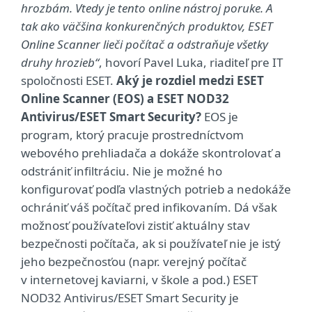
hrozbám. Vtedy je tento online nástroj poruke. A
tak ako väčšina konkurenčných produktov, ESET
Online Scanner lieči počítač a odstraňuje všetky
druhy hrozieb“
, hovorí Pavel Luka, riaditeľ pre IT
spoločnosti ESET.
Aký je rozdiel medzi ESET
Online Scanner (EOS) a ESET NOD32
Antivirus/ESET Smart Security?
EOS je
program, ktorý pracuje prostredníctvom
webového prehliadača a dokáže skontrolovať a
odstrániť infiltráciu. Nie je možné ho
konfigurovať podľa vlastných potrieb a nedokáže
ochrániť váš počítač pred infikovaním. Dá však
možnosť používateľovi zistiť aktuálny stav
bezpečnosti počítača, ak si používateľ nie je istý
jeho bezpečnosťou (napr. verejný počítač
v internetovej kaviarni, v škole a pod.) ESET
NOD32 Antivirus/ESET Smart Security je