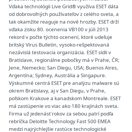
Vďaka technológii Live Grid® využíva ESET dáta
od dobrovoľných používateľov z celého sveta, a
tak okamžite reaguje na nové hrozby. ESET drží
vďaka zisku 80. ocenenia VB100 v júli 2013
rekord v počte týchto ocenení, ktoré udeľuje
britský Virus Bulletin, vysoko-rešpektovaná
nezávislá testovacia organizácia. ESET sídli v
Bratislave, regionálne pobočky má v Prahe, ČR;
Jene, Nemecko; San Diegu, USA; Buenos Aires,
Argentína; Sydney, Austrália a Singapure.
Výskumné centrá ESET pre analýzu malware sú
okrem Bratislavy, aj v San Diegu, v Prahe,
poľskom Krakove a kanadskom Montreale. ESET
má zastúpenie vo viac ako 180 krajinách sveta.
Firma už jedenásť rokov za sebou patrí podľa
rebríčka Deloitte Technology Fast 500 EMEA
medzi najrýchlejšie rastúce technologické