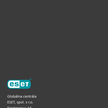
Pre domácnosti
Pre firmy
Užitočné informácie
Partnerstvo
O ESET
Globálna centrála
ESET, spol. s r.o.
Einsteinova 24