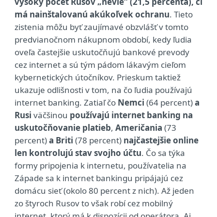
vysoký počet Rusov „nevie“ (21,5 percenta), či
má nainštalovanú akúkoľvek ochranu
. Tieto
zistenia môžu byť zaujímavé obzvlášť v tomto
predvianočnom nákupnom období, kedy ľudia
oveľa častejšie uskutočňujú bankové prevody
cez internet a sú tým pádom lákavým cieľom
kybernetických útočníkov. Prieskum taktiež
ukazuje odlišnosti v tom, na čo ľudia používajú
internet banking. Zatiaľ čo
Nemci
(64 percent)
a
Rusi
väčšinou
používajú internet banking na
uskutočňovanie platieb
,
Američania
(73
percent)
a Briti
(78 percent)
najčastejšie online
len kontrolujú stav svojho účtu
. Čo sa týka
formy pripojenia k internetu, používatelia na
Západe sa k internet bankingu pripájajú cez
domácu sieť (okolo 80 percent z nich). Až jeden
zo štyroch Rusov to však robí cez mobilný
internet, ktorý má k dispozícii od operátora. Aj