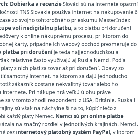
ch: Dobierka a recenzie
Slováci sú na internete opatrní
ločnosti TNS Slovakia používa internet na nakupovanie 
zase zo svojho tohtoročného prieskumu MasterIndex
kupe volí nedigitálnu platbu
, a to platbu pri doručení
nedôvery k online nákupnému procesu, pri ktorom do
latobnej karty, prípadne ich webový obchod presmeruje do
 platba pri doručení
je teda najjednoduchšou a
k relatívne často využívajú aj Rusi a Nemci. Podľa
iaty z nich platí za tovar až pri doručení. Obavy zo
átiť samotný internet, na ktorom sa dajú jednoducho
otiž zákazník dostane nekvalitný tovar alebo ho
 internete. Pri nákupe hrá veľkú úlohu práve
e sa v tomto zhodli respondenti z USA, Británie, Ruska i
iny sú však najnáchylnejší na to, kúpiť niečo z
obí každý piaty Nemec.
Nemci sú pri online platbe
ázala na značný rozdiel v jednotlivých krajinách. Nemci 
ané cez
internetový platobný systém PayPal
, v ktorom