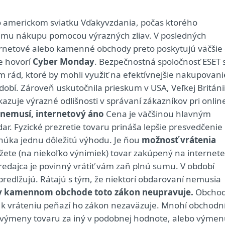
o americkom sviatku Vďakyvzdania, počas ktorého
ému nákupu pomocou výrazných zliav. V posledných
ernetové alebo kamenné obchody preto poskytujú väčšie 
e hovorí
Cyber Monday
. Bezpečnostná spoločnosť ESET 
m rád, ktoré by mohli využiť na efektívnejšie nakupovani
í. Zároveň uskutočnila prieskum v USA, Veľkej Británii
azuje výrazné odlišnosti v správaní zákazníkov pri onlin
 nemusí, internetový áno
Cena je väčšinou hlavným
ar. Fyzické prezretie tovaru prináša lepšie presvedčenie
onúka jednu dôležitú výhodu. Je ňou
možnosť vrátenia
žete (na niekoľko výnimiek) tovar zakúpený na internete
redajca je povinný vrátiť vám zaň plnú sumu. V období
predlžujú. Rátajú s tým, že niektorí obdarovaní nemusia
i v kamennom obchode toto zákon neupravuje.
Obcho
, k vráteniu peňazí ho zákon nezaväzuje. Mnohí obchodní
výmeny tovaru za iný v podobnej hodnote, alebo výme