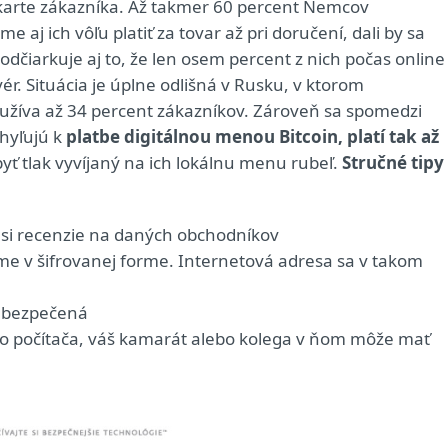
karte zákazníka. Až takmer 60 percent Nemcov
aj ich vôľu platiť za tovar až pri doručení, dali by sa
odčiarkuje aj to, že len osem percent z nich počas online
. Situácia je úplne odlišná v Rusku, v ktorom
užíva až 34 percent zákazníkov. Zároveň sa spomedzi
chyľujú k
platbe digitálnou menou Bitcoin, platí tak až
ť tlak vyvíjaný na ich lokálnu menu rubeľ.
Stručné tipy
 si recenzie na daných obchodníkov
jme v šifrovanej forme. Internetová adresa sa v takom
zabezpečená
 počítača, váš kamarát alebo kolega v ňom môže mať