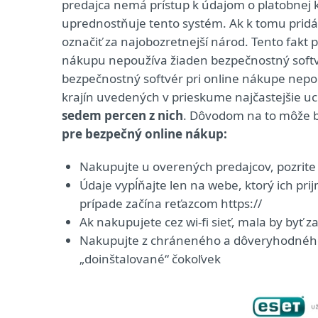
predajca nemá prístup k údajom o platobnej 
uprednostňuje tento systém. Ak k tomu pridáme 
označiť za najobozretnejší národ. Tento fakt p
nákupu nepoužíva žiaden bezpečnostný softvér
bezpečnostný softvér pri online nákupe nepo
krajín uvedených v prieskume najčastejšie u
sedem percen z nich
. Dôvodom na to môže by
pre bezpečný online nákup:
Nakupujte u overených predajcov, pozrite
Údaje vypĺňajte len na webe, ktorý ich pri
prípade začína reťazcom https://
Ak nakupujete cez wi-fi sieť, mala by byť 
Nakupujte z chráneného a dôveryhodného
„doinštalované“ čokoľvek