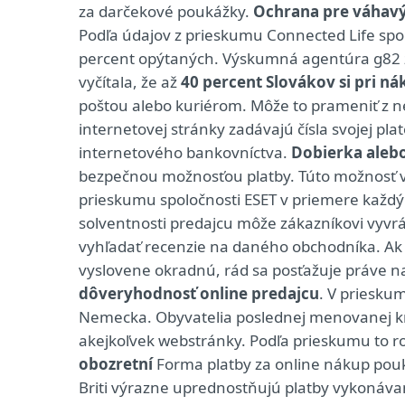
za darčekové poukážky.
Ochrana pre váhavý
Podľa údajov z prieskumu Connected Life spo
percent opýtaných. Výskumná agentúra g82 
vyčítala, že až
40 percent Slovákov si pri ná
poštou alebo kuriérom. Môže to prameniť z 
internetovej stránky zadávajú čísla svojej p
internetového bankovníctva.
Dobierka alebo
bezpečnou možnosťou platby. Túto možnosť vša
prieskumu spoločnosti ESET v priemere každý p
solventnosti predajcu môže zákazníkovi vyvr
vyhľadať recenzie na daného obchodníka. Ak t
vyslovene okradnú, rád sa posťažuje práve na
dôveryhodnosť online predajcu
. V prieskum
Nemecka. Obyvatelia poslednej menovanej kraj
akejkoľvek webstránky. Podľa prieskumu to r
obozretní
Forma platby za online nákup pouk
Briti výrazne uprednostňujú platby vykonáv