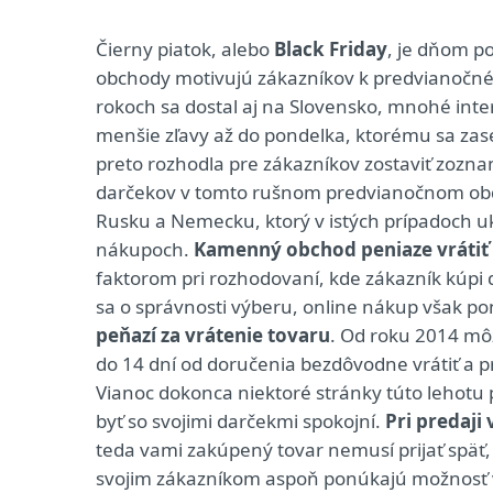
Čierny piatok, alebo
Black Friday
, je dňom p
obchody motivujú zákazníkov k predvianočn
rokoch sa dostal aj na Slovensko, mnohé int
menšie zľavy až do pondelka, ktorému sa zas
preto rozhodla pre zákazníkov zostaviť zozna
darčekov v tomto rušnom predvianočnom obdob
Rusku a Nemecku, ktorý v istých prípadoch uk
nákupoch.
Kamenný obchod peniaze vrátiť
faktorom pri rozhodovaní, kde zákazník kúpi d
sa o správnosti výberu, online nákup však p
peňazí za vrátenie tovaru
. Od roku 2014 mô
do 14 dní od doručenia bezdôvodne vrátiť a p
Vianoc dokonca niektoré stránky túto lehotu 
byť so svojimi darčekmi spokojní.
Pri predaj
teda vami zakúpený tovar nemusí prijať späť
svojim zákazníkom aspoň ponúkajú možnosť 