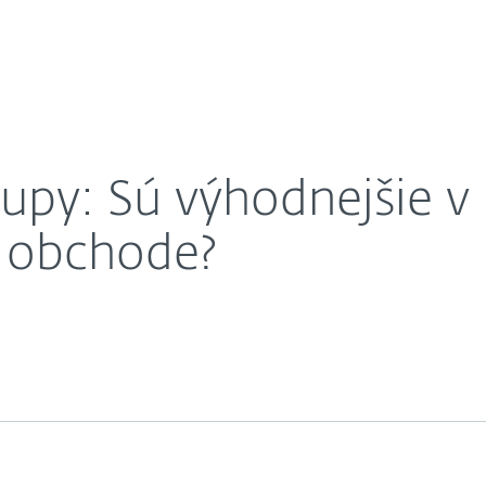
O nás
etovom alebo kamennom obchode?
Kariéra
Kontakt
upy: Sú výhodnejšie v
 obchode?