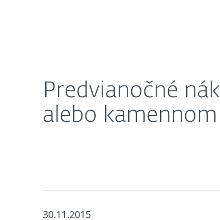
Domácnosti
Firmy
Predvianočné nákupy: Sú výhodnejšie v intern
O nás
Press centrum
Predvianočné nák
alebo kamennom
30.11.2015