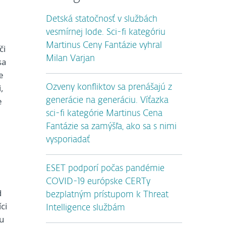
Detská statočnosť v službách
vesmírnej lode. Sci-fi kategóriu
Martinus Ceny Fantázie vyhral
či
Milan Varjan
sa
e
,
Ozveny konfliktov sa prenášajú z
e
generácie na generáciu. Víťazka
sci-fi kategórie Martinus Cena
Fantázie sa zamýšľa, ako sa s nimi
vysporiadať
ESET podporí počas pandémie
COVID-19 európske CERTy
d
bezplatným prístupom k Threat
ci
Intelligence službám
nu