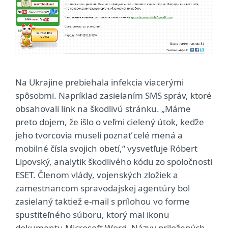
Na Ukrajine prebiehala infekcia viacerými
spôsobmi. Napríklad zasielaním SMS správ, ktoré
obsahovali link na škodlivú stránku. „Máme
preto dojem, že išlo o veľmi cielený útok, keďže
jeho tvorcovia museli poznať celé mená a
mobilné čísla svojich obetí,“ vysvetľuje Róbert
Lipovský, analytik škodlivého kódu zo spoločnosti
ESET. Členom vlády, vojenských zložiek a
zamestnancom spravodajskej agentúry bol
zasielaný taktiež e-mail s prílohou vo forme
spustiteľného súboru, ktorý mal ikonu
dokumentu Microsoft Word. Názvy priložených