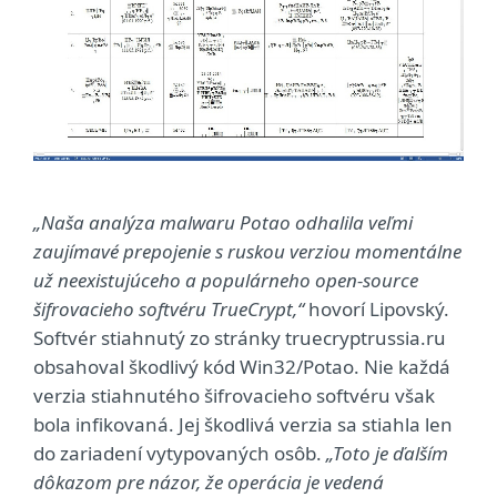
„Naša analýza malwaru Potao odhalila veľmi
zaujímavé prepojenie s ruskou verziou momentálne
už neexistujúceho a populárneho open-source
šifrovacieho softvéru TrueCrypt,“
hovorí Lipovský.
Softvér stiahnutý zo stránky truecryptrussia.ru
obsahoval škodlivý kód Win32/Potao. Nie každá
verzia stiahnutého šifrovacieho softvéru však
bola infikovaná. Jej škodlivá verzia sa stiahla len
do zariadení vytypovaných osôb.
„Toto je ďalším
dôkazom pre názor, že operácia je vedená