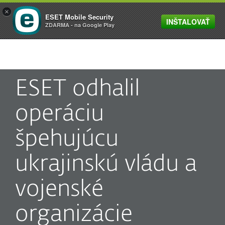
×
ESET Mobile Security
INŠTALOVAŤ
MENU
ZDARMA - na Google Play
ESET odhalil
operáciu
špehujúcu
ukrajinskú vládu a
vojenské
organizácie