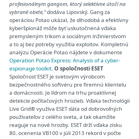
profesionálnym gangom, ktorý selektívne útočí na
vybrané obete,“
dodáva Lipovský. Gang za
operáciou Potao ukázal, že dlhodobá a efektívny
kyberšpionáž môže byť uskutočnená vďaka
premysleným trikom a sociálnym inžinierstvom
a to aj bez potreby využitia exploitov. Kompletnú
analýzu Operácie Potao nájdete v dokumente
Operation Potao Express: Analysis of a cyber-
espionage toolkit
.
O spoločnosti ESET
Spoločnosť ESET je svetovým výrobcom
bezpečnostného softvéru pre firemnú klientelu
a domácnosti. Je lídrom na trhu proaktívnej
detekcie počítačových hrozieb. Vďaka technológii
Live Grid® využíva ESET dáta od dobrovoľných
používateľov z celého sveta, a tak okamžite
reaguje na nové hrozby. ESET drží vďaka zisku
80. ocenenia VB100 v júli 2013 rekord v počte