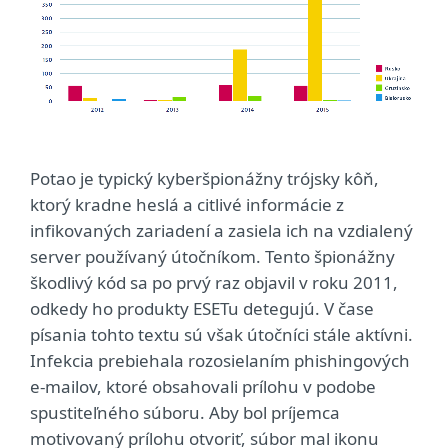
Potao je typický kyberšpionážny trójsky kôň,
ktorý kradne heslá a citlivé informácie z
infikovaných zariadení a zasiela ich na vzdialený
server používaný útočníkom. Tento špionážny
škodlivý kód sa po prvý raz objavil v roku 2011,
odkedy ho produkty ESETu detegujú. V čase
písania tohto textu sú však útočníci stále aktívni.
Infekcia prebiehala rozosielaním phishingových
e-mailov, ktoré obsahovali prílohu v podobe
spustiteľného súboru. Aby bol príjemca
motivovaný prílohu otvoriť, súbor mal ikonu