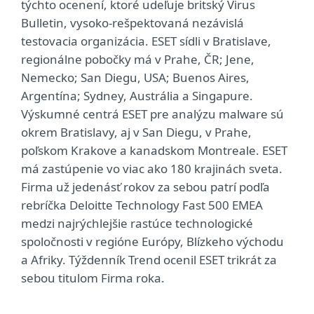
týchto ocenení, ktoré udeľuje britský Virus
Bulletin, vysoko-rešpektovaná nezávislá
testovacia organizácia. ESET sídli v Bratislave,
regionálne pobočky má v Prahe, ČR; Jene,
Nemecko; San Diegu, USA; Buenos Aires,
Argentína; Sydney, Austrália a Singapure.
Výskumné centrá ESET pre analýzu malware sú
okrem Bratislavy, aj v San Diegu, v Prahe,
poľskom Krakove a kanadskom Montreale. ESET
má zastúpenie vo viac ako 180 krajinách sveta.
Firma už jedenásť rokov za sebou patrí podľa
rebríčka Deloitte Technology Fast 500 EMEA
medzi najrýchlejšie rastúce technologické
spoločnosti v regióne Európy, Blízkeho východu
a Afriky. Týždenník Trend ocenil ESET trikrát za
sebou titulom Firma roka.