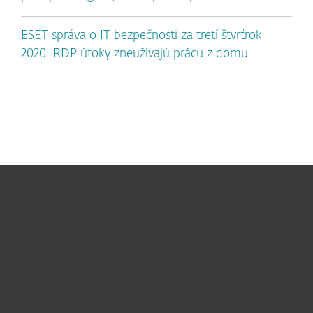
ESET správa o IT bezpečnosti za tretí štvrťrok
2020: RDP útoky zneužívajú prácu z domu
Pre domácnosti
Pre firmy
Užitočné informácie