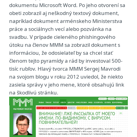
dokumentu Microsoft Word. Po jeho otvorení sa
obeti zobrazil aj neškodný textový dokument,
napríklad dokument arménskeho Ministerstva
práce a sociálnych vecí alebo pozvánka na
svadbu. V prípade cieleného phishingového
útoku na členov MMM sa zobrazil dokument s
informáciou, že odosielateľ by sa chcel stať
členom tejto pyramídy a rád by investoval 500-
tisíc rubľov. Hlavý tvorca MMM Sergej Mavrodi
na svojom blogu v roku 2012 uviedol, že niekto
zasiela správy v jeho mene, ktoré obsahujú link
na škodlivú stránku.