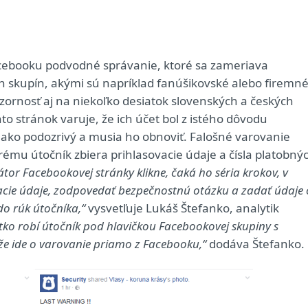
acebooku podvodné správanie, ktoré sa zameriava
 skupín, akými sú napríklad fanúšikovské alebo firemn
ozornosť aj na niekoľko desiatok slovenských a českých
o stránok varuje, že ich účet bol z istého dôvodu
ako podozrivý a musia ho obnoviť. Falošné varovanie
rému útočník zbiera prihlasovacie údaje a čísla platobný
átor Facebookovej stránky klikne, čaká ho séria krokov, v
acie údaje, zodpovedať bezpečnostnú otázku a zadať údaje 
do rúk útočníka,“
vysvetľuje Lukáš Štefanko, analytik
tko robí útočník pod hlavičkou Facebookovej skupiny s
 že ide o varovanie priamo z Facebooku,“
dodáva Štefanko.