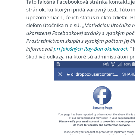
Táto falošná Facebooková stránka kontaktuje 
stránok, ku ktorým pridá varovný text. Túto i
upozorneniach, že ich status niekto zdieľal.
cieľom útočníka nie sú.
„Motiváciou útočníka m
ukoristenej Facebookovej stránky s vysokým počto
Prostredníctvom skupín s vysokým počtom jej čl
informovali
pri falošných Ray-Ban okuliaroch
,“
h
škodlivé odkazy, na ktoré sú administrátori 