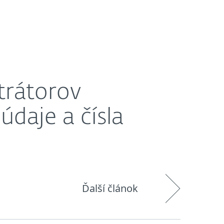
O nás
Košík
Slovensko
platobných kariet
trátorov
údaje a čísla
Ďalší článok