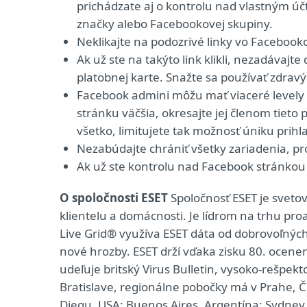
prichádzate aj o kontrolu nad vlastným ú
značky alebo Facebookovej skupiny.
Neklikajte na podozrivé linky vo Faceboo
Ak už ste na takýto link klikli, nezadávaj
platobnej karte. Snažte sa používať zdrav
Facebook admini môžu mať viaceré levely 
stránku väčšia, okresajte jej členom tieto
všetko, limitujete tak možnosť úniku prihl
Nezabúdajte chrániť všetky zariadenia, p
Ak už ste kontrolu nad Facebook stránkou 
O spoločnosti ESET
Spoločnosť ESET je svet
klientelu a domácnosti. Je lídrom na trhu pro
Live Grid® využíva ESET dáta od dobrovoľných
nové hrozby. ESET drží vďaka zisku 80. ocenen
udeľuje britský Virus Bulletin, vysoko-rešpekt
Bratislave, regionálne pobočky má v Prahe, 
Diegu, USA; Buenos Aires, Argentína; Sydney