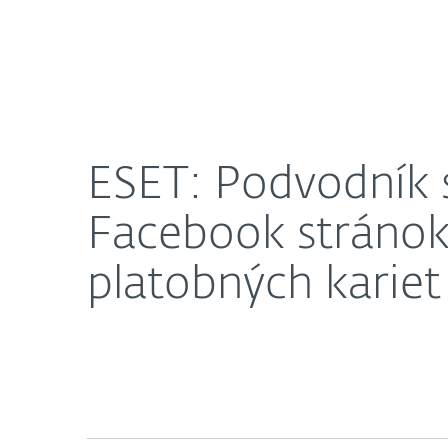
Domácnosti
Firmy
ESET: Podvodník sa zameral na administrátorov Fa
O nás
Press centrum
ESET: Podvodník 
Facebook stránok,
platobných kariet