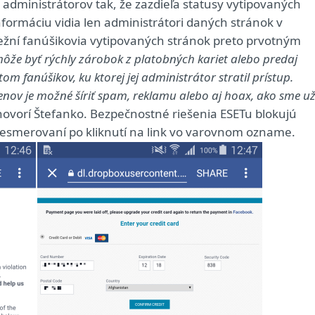
administrátorov tak, že zazdieľa statusy vytipovaných
nformáciu vidia len administrátori daných stránok v
 Bežní fanúšikovia vytipovaných stránok preto prvotným
ôže byť rýchly zárobok z platobných kariet alebo predaj
m fanúšikov, ku ktorej jej administrátor stratil prístup.
enov je možné šíriť spam, reklamu alebo aj hoax, ako sme u
ovorí Štefanko. Bezpečnostné riešenia ESETu blokujú
presmerovaní po kliknutí na link vo varovnom ozname.