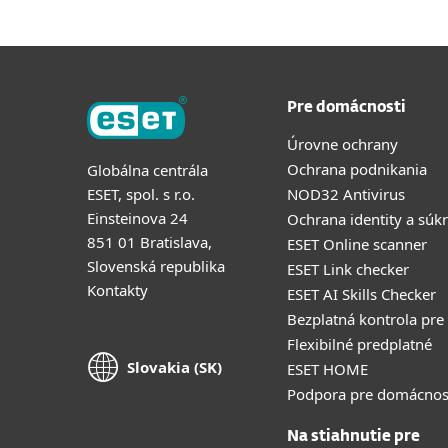
Pre domácnosti
Úrovne ochrany
Ochrana podnikania
Globálna centrála
ESET, spol. s r.o.
NOD32 Antivirus
Einsteinova 24
Ochrana identity a súk
851 01 Bratislava,
ESET Online scanner
Slovenská republika
ESET Link checker
Kontakty
ESET AI Skills Checker
Bezplatná kontrola pre
Flexibilné predplatné
Slovakia (SK)
ESET HOME
Podpora pre domácnos
Na stiahnutie pre