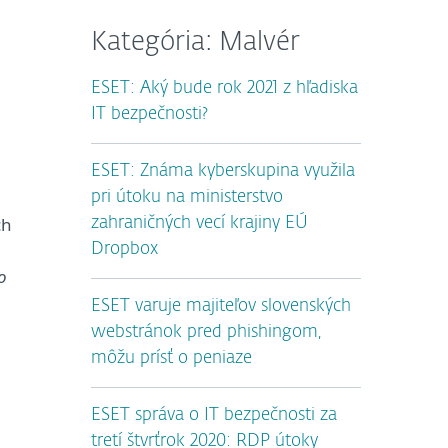
Kategória: Malvér
ESET: Aký bude rok 2021 z hľadiska
IT bezpečnosti?
é
ESET: Známa kyberskupina využila
pri útoku na ministerstvo
ch
zahraničných vecí krajiny EÚ
Dropbox
o
ESET varuje majiteľov slovenských
webstránok pred phishingom,
môžu prísť o peniaze
ESET správa o IT bezpečnosti za
tretí štvrťrok 2020: RDP útoky