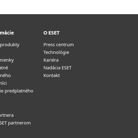
rmácie
O ESET
 produkty
Press centrum
Technológie
mienky
Kariéra
atné
Nadácia ESET
tného
Kontakt
níci
ie predplatného
rtnera
ESET partnerom