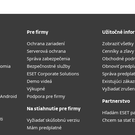
Pre firmy
Užitočné info
Ochrana zariadení
Zobraziť všetky
Serverová ochrana
Cenníky a zľavy
Správa zabezpečenia
Obchodné pod
romia
Bezpečnostné služby
Obnoviť predpl
ESET Corporate Solutions
Správa predpla
Demo videá
Existujúci zákaz
Výkupné
Vyžiadať zrušen
 Android
Podpora pre firmy
Partnerstvo
Na stiahnutie pre firmy
Hľadám ESET pa
ti
Vyžiadať skúšobnú verziu
Chcem sa stať 
Mám predplatné