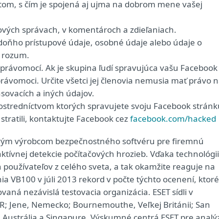
čtom, s čím je spojená aj ujma na dobrom mene vašej
kových správach, v komentároch a zdieľaniach.
te doňho prístupové údaje, osobné údaje alebo údaje o
ý rozum.
právomocí. Ak je skupina ľudí spravujúca vašu Facebook
 právomoci. Určite všetci jej členovia nemusia mať právo 
asovacích a iných údajov.
rostredníctvom ktorých spravujete svoju Facebook stránk
stratili, kontaktujte Facebook cez
facebook.com/hacked
ovým výrobcom bezpečnostného softvéru pre firemnú
aktívnej detekcie počítačových hrozieb. Vďaka technológii
 používateľov z celého sveta, a tak okamžite reaguje na
ia VB100 v júli 2013 rekord v počte týchto ocenení, ktoré
ovaná nezávislá testovacia organizácia. ESET sídli v
ČR; Jene, Nemecko; Bournemouthe, Veľkej Británii; San
, Austrália a Singapure. Výskumné centrá ESET pre analý