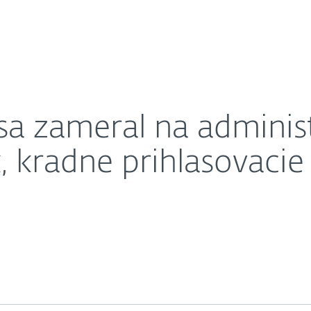
O nás
cebook stránok, kradne prihlasovacie údaje a čísla 
Kariéra
Kontakt
sa zameral na adminis
 kradne prihlasovacie 