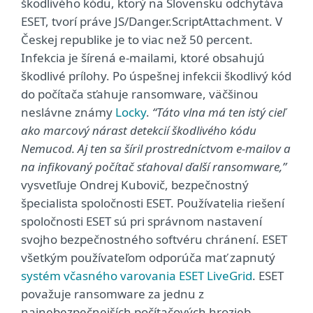
škodlivého kódu, ktorý na Slovensku odchytáva
ESET, tvorí práve JS/Danger.ScriptAttachment. V
Českej republike je to viac než 50 percent.
Infekcia je šírená e-mailami, ktoré obsahujú
škodlivé prílohy. Po úspešnej infekcii škodlivý kód
do počítača sťahuje ransomware, väčšinou
neslávne známy
Locky
.
“Táto vlna má ten istý cieľ
ako marcový nárast detekcií škodlivého kódu
Nemucod. Aj ten sa šíril prostredníctvom e-mailov a
na infikovaný počítač sťahoval ďalší ransomware,”
vysvetľuje Ondrej Kubovič, bezpečnostný
špecialista spoločnosti ESET. Používatelia riešení
spoločnosti ESET sú pri správnom nastavení
svojho bezpečnostného softvéru chránení. ESET
všetkým používateľom odporúča mať zapnutý
systém včasného varovania ESET LiveGrid
. ESET
považuje ransomware za jednu z
najnebezpečnejších počítačových hrozieb