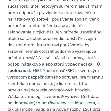
súčasnosti. Internetovým surferom ale I firmám
preto odporúča pravidelne aktualizovať všetok
nainštalovaný softvér, používanie spoľahlivého
bezpečnostného riešenia a pravidelné
zálohovanie svojich dát. Aj v prípade úspešného
útoku sa tak obeť bude vedieť dostať k svojim
dokumentom. Internetoví používatelia by
zároveň nemali otvárať podozrivo vyzerajúce
prílohy, obzvlášť ak sú súčasťou správy, ktorá
pôsobí nátlakovo alebo ktorú vôbec nečakali.
O
spoločnosti ESET
Spoločnosť ESET je svetovým
výrobcom bezpečnostného softvéru pre firemnú
klientelu a domácnosti. Je lídrom na trhu
proaktívnej detekcie počítačových hrozieb.
Vďaka technológii Live Grid® využíva ESET dáta
od dobrovoľných používateľov z celého sveta, a
tak okamžite reaguje na nové hrozby. ESET drží