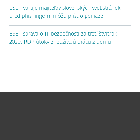
ESET varuje majiteľov slovenských webstránok
pred phishingom, môžu prísť o peniaze
ESET správa o IT bezpečnosti za tretí štvrťrok
2020: RDP útoky zneužívajú prácu z domu
Pre domácnosti
Pre firmy