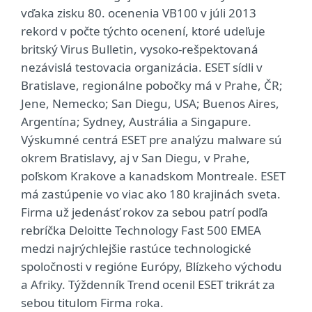
vďaka zisku 80. ocenenia VB100 v júli 2013
rekord v počte týchto ocenení, ktoré udeľuje
britský Virus Bulletin, vysoko-rešpektovaná
nezávislá testovacia organizácia. ESET sídli v
Bratislave, regionálne pobočky má v Prahe, ČR;
Jene, Nemecko; San Diegu, USA; Buenos Aires,
Argentína; Sydney, Austrália a Singapure.
Výskumné centrá ESET pre analýzu malware sú
okrem Bratislavy, aj v San Diegu, v Prahe,
poľskom Krakove a kanadskom Montreale. ESET
má zastúpenie vo viac ako 180 krajinách sveta.
Firma už jedenásť rokov za sebou patrí podľa
rebríčka Deloitte Technology Fast 500 EMEA
medzi najrýchlejšie rastúce technologické
spoločnosti v regióne Európy, Blízkeho východu
a Afriky. Týždenník Trend ocenil ESET trikrát za
sebou titulom Firma roka.