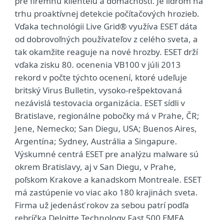
pre firemnú klientelu a domácnosti. Je lídrom na
trhu proaktívnej detekcie počítačových hrozieb.
Vďaka technológii Live Grid® využíva ESET dáta
od dobrovoľných používateľov z celého sveta, a
tak okamžite reaguje na nové hrozby. ESET drží
vďaka zisku 80. ocenenia VB100 v júli 2013
rekord v počte týchto ocenení, ktoré udeľuje
britský Virus Bulletin, vysoko-rešpektovaná
nezávislá testovacia organizácia. ESET sídli v
Bratislave, regionálne pobočky má v Prahe, ČR;
Jene, Nemecko; San Diegu, USA; Buenos Aires,
Argentína; Sydney, Austrália a Singapure.
Výskumné centrá ESET pre analýzu malware sú
okrem Bratislavy, aj v San Diegu, v Prahe,
poľskom Krakove a kanadskom Montreale. ESET
má zastúpenie vo viac ako 180 krajinách sveta.
Firma už jedenásť rokov za sebou patrí podľa
rebríčka Deloitte Technology Fast 500 EMEA