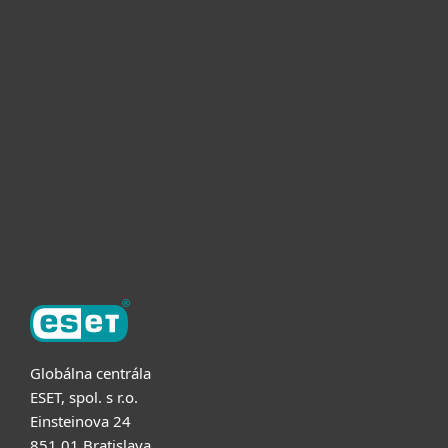
Pre domácnosti
Pre firmy
Užitočné informácie
Partnerstvo
O ESET
Globálna centrála
ESET, spol. s r.o.
Einsteinova 24
851 01 Bratislava,