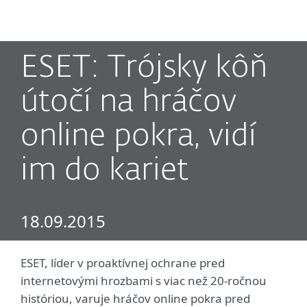
MENU
ESET: Trójsky kôň
útočí na hráčov
online pokra, vidí
im do kariet
18.09.2015
ESET, líder v proaktívnej ochrane pred
internetovými hrozbami s viac než 20-ročnou
históriou, varuje hráčov online pokra pred