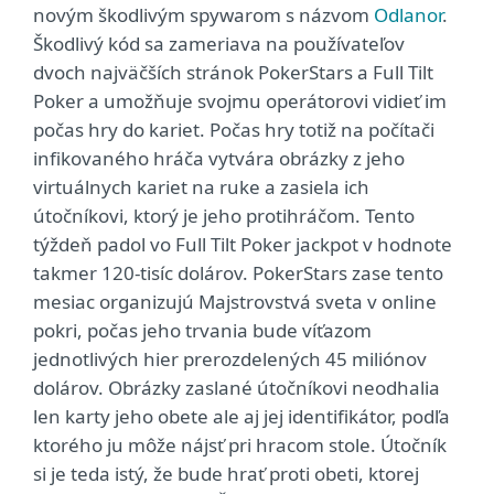
novým škodlivým spywarom s názvom
Odlanor
.
Škodlivý kód sa zameriava na používateľov
dvoch najväčších stránok PokerStars a Full Tilt
Poker a umožňuje svojmu operátorovi vidieť im
počas hry do kariet. Počas hry totiž na počítači
infikovaného hráča vytvára obrázky z jeho
virtuálnych kariet na ruke a zasiela ich
útočníkovi, ktorý je jeho protihráčom. Tento
týždeň padol vo Full Tilt Poker jackpot v hodnote
takmer 120-tisíc dolárov. PokerStars zase tento
mesiac organizujú Majstrovstvá sveta v online
pokri, počas jeho trvania bude víťazom
jednotlivých hier prerozdelených 45 miliónov
dolárov. Obrázky zaslané útočníkovi neodhalia
len karty jeho obete ale aj jej identifikátor, podľa
ktorého ju môže nájsť pri hracom stole. Útočník
si je teda istý, že bude hrať proti obeti, ktorej