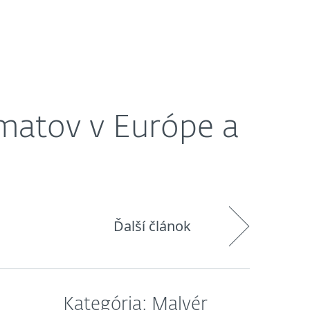
O nás
Košík
Slovensko
matov v Európe a
Ďalší článok
Kategória: Malvér