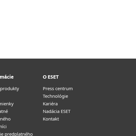
rmácie
O ESET
 produkty
Press centrum
Technológie
mienky
Kariéra
atné
Nadácia ESET
tného
Kontakt
níci
ie predplatného