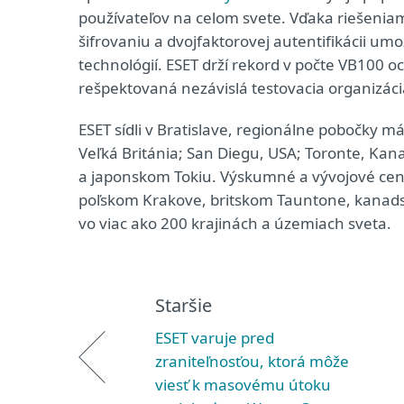
používateľov na celom svete. Vďaka riešenia
šifrovaniu a dvojfaktorovej autentifikácii um
technológií. ESET drží rekord v počte VB100 oc
rešpektovaná nezávislá testovacia organizácia
ESET sídli v Bratislave, regionálne pobočky
Veľká Británia; San Diegu, USA; Toronte, Kan
a japonskom Tokiu. Výskumné a vývojové centrá
poľskom Krakove, britskom Tauntone, kanad
vo viac ako 200 krajinách a územiach sveta.
Staršie
ESET varuje pred
zraniteľnosťou, ktorá môže
viesť k masovému útoku