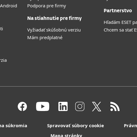
 Android
Podpora pre firmy
Partnerstvo
Na stiahnutie pre firmy
Hľadám ESET pa
ti
Vyžiadať skúšobnú verziu
Chcem sa stať 
Mám predplatné
rzia
na súkromia
Spravovať súbory cookie
Právn
Mapa stránky