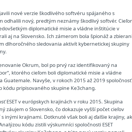
avili nové verzie škodlivého softvéru spájaného s
odhalili nový, predtým neznámy škodlivý softvér. Cieľ
 predovšetkým diplomatické misie a vládne inštitúcie v
rali aj na Slovensko. Ich zámerom bola špionáž a zbieran
kom dlhoročného sledovania aktivít kybernetickej skupiny
ny.
enovanie Okrum, bol po prvý raz identifikovaný na
oor“, ktorého cieľom boli diplomatické misie a vládne
ile a Guatemale. Navyše, v rokoch 2015 až 2019 spoločnosť
ho kódu pripisovaného skupine Ke3chang.
nosť ESET v európskych krajinách v roku 2015. Skupina
ný záujem o Slovensko, čo dokazuje vyšší počet cieľov
 inými krajinami. Dotknuté však boli aj ďalšie krajiny, a
nalýzou kódu zistili výskumníci spoločnosti ESET