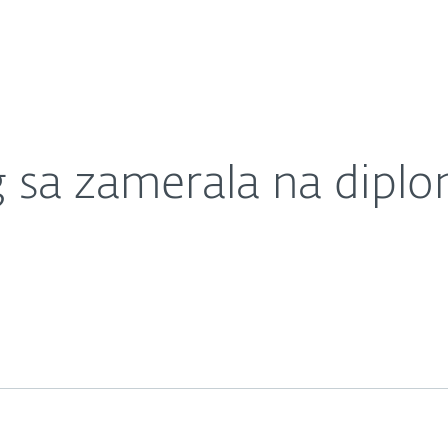
O nás
urópe a Latinskej Amerike
Kariéra
Kontakt
 sa zamerala na diplo