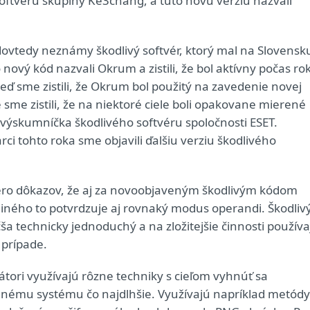
oftvéru skupiny Ke3chang, a túto novú verziu nazvali
dovtedy neznámy škodlivý softvér, ktorý mal na Slovensk
nový kód nazvali Okrum a zistili, že bol aktívny počas ro
eď sme zistili, že Okrum bol použitý na zavedenie novej
e sme zistili, že na niektoré ciele boli opakovane mierené
výskumníčka škodlivého softvéru spoločnosti ESET.
ci tohto roka sme objavili ďalšiu verziu škodlivého
cero dôkazov, že aj za novoobjaveným škodlivým kódom
ného to potvrdzuje aj rovnaký modus operandi. Škodliv
a technicky jednoduchý a na zložitejšie činnosti používa
 prípade.
rátori využívajú rôzne techniky s cieľom vyhnúť sa
ovanému systému čo najdlhšie. Využívajú napríklad metódy