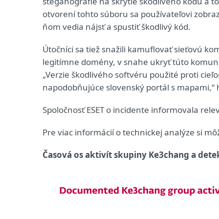
steganografie na skrytie škodlivého kódu a 
otvorení tohto súboru sa používateľovi zobr
ňom vedia nájsť a spustiť škodlivý kód.
Útočníci sa tiež snažili kamuflovať sieťovú kom
legitímne domény, v snahe ukryť túto komun
„Verzie škodlivého softvéru použité proti ci
napodobňujúce slovenský portál s mapami,“
Spoločnosť ESET o incidente informovala rele
Pre viac informácií o technickej analýze si mô
Časová os aktivít skupiny Ke3chang a detek