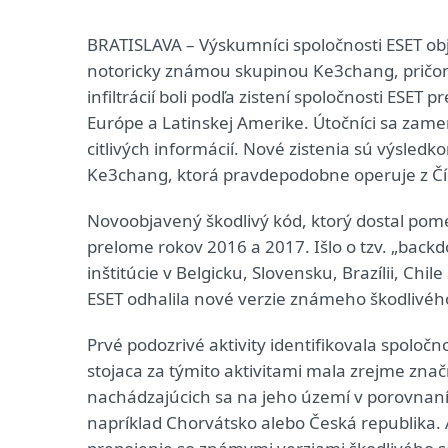
BRATISLAVA – Výskumníci spoločnosti ESET obj
notoricky známou skupinou Ke3chang, pričom 
infiltrácií boli podľa zistení spoločnosti ESET
Európe a Latinskej Amerike. Útočníci sa zame
citlivých informácií. Nové zistenia sú výsled
Ke3chang, ktorá pravdepodobne operuje z Čí
Novoobjavený škodlivý kód, ktorý dostal pom
prelome rokov 2016 a 2017. Išlo o tzv. „backd
inštitúcie v Belgicku, Slovensku, Brazílii, Ch
ESET odhalila nové verzie známeho škodlivé
Prvé podozrivé aktivity identifikovala spoloč
stojaca za týmito aktivitami mala zrejme znač
nachádzajúcich sa na jeho území v porovnaní s
napríklad Chorvátsko alebo Česká republika. A