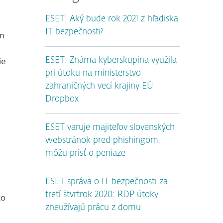
ESET: Aký bude rok 2021 z hľadiska
IT bezpečnosti?
om
ie
ESET: Známa kyberskupina využila
pri útoku na ministerstvo
zahraničných vecí krajiny EÚ
Dropbox
ESET varuje majiteľov slovenských
webstránok pred phishingom,
môžu prísť o peniaze
ESET správa o IT bezpečnosti za
tretí štvrťrok 2020: RDP útoky
ko
zneužívajú prácu z domu