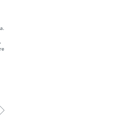
a.
,
re