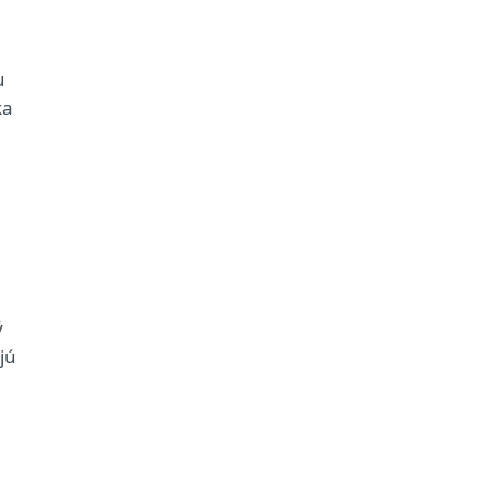
u
ka
ý
jú