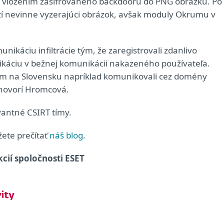
to vložením zašifrovaného backdooru do PNG obrázku. Po
azí nevinne vyzerajúci obrázok, avšak moduly Okrumu v
unikáciu infiltrácie tým, že zaregistrovali zdanlivo
ikáciu v bežnej komunikácii nakazeného používateľa.
eľom na Slovensku napríklad komunikovali cez domény
 hovorí Hromcová.
vantné CSIRT tímy.
žete prečítať
náš blog
.
cií spoločnosti ESET