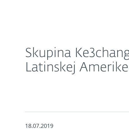
Domácnosti
Firmy
Skupina Ke3chang sa zamerala na diplomatov v E
O nás
Press centrum
Skupina Ke3chang
Latinskej Amerike
18.07.2019