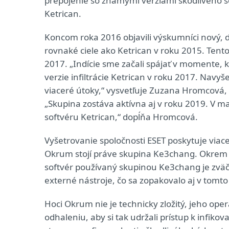
prepojenie so známymi verziami škodlivého s
Ketrican.
Koncom roka 2016 objavili výskumníci nový, 
rovnaké ciele ako Ketrican v roku 2015. Tento 
2017. „Indície sme začali spájať v momente, k
verzie infiltrácie Ketrican v roku 2017. Navyš
viaceré útoky,“ vysvetľuje Zuzana Hromcová, 
„Skupina zostáva aktívna aj v roku 2019. V mar
softvéru Ketrican,“ dopĺňa Hromcová.
Vyšetrovanie spoločnosti ESET poskytuje via
Okrum stojí práve skupina Ke3chang. Okrem i
softvér používaný skupinou Ke3chang je zväčš
externé nástroje, čo sa zopakovalo aj v tomto
Hoci Okrum nie je technicky zložitý, jeho ope
odhaleniu, aby si tak udržali prístup k infik