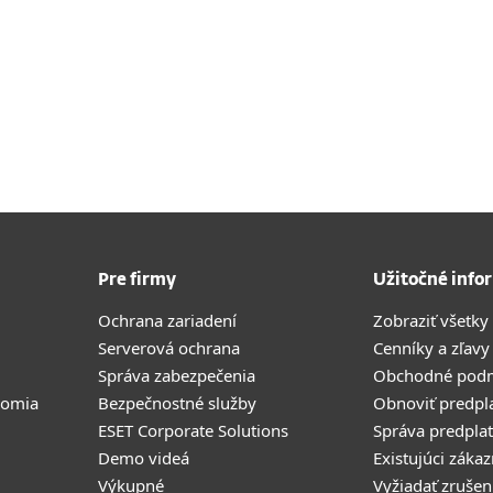
Pre firmy
Užitočné info
Ochrana zariadení
Zobraziť všetky
Serverová ochrana
Cenníky a zľavy
Správa zabezpečenia
Obchodné pod
romia
Bezpečnostné služby
Obnoviť predpl
ESET Corporate Solutions
Správa predpla
Demo videá
Existujúci zákaz
Výkupné
Vyžiadať zrušen