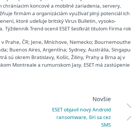
m chrániacim koncové a mobilné zariadenia, servery,
ožňuje firmám a organizáciám využívať plný potenciál ich
enení, ktoré udeľuje britský Virus Bulletin, vysoko-
. Týždenník Trend ocenil ESET šesťkrát titulom Firma rok
 má v Prahe, ČR; Jene, Mníchove, Nemecko; Bournemouthe
ada; Buenos Aires, Argentína; Sydney, Austrália, Singapu
 sú okrem Bratislavy, Košíc, Žiliny, Prahy a Brna aj v
skom Montreale a rumunskom Jasy. ESET má zastúpenie
Novšie
ESET objavil nový Android
ransomware, šíri sa cez
SMS