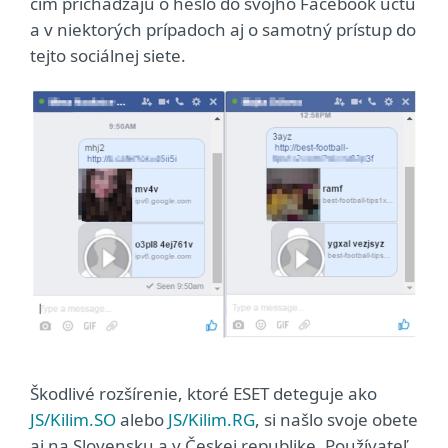
čím prichádzajú o heslo do svojho Facebook účtu
a v niektorých prípadoch aj o samotný prístup do
tejto sociálnej siete.
Škodlivé rozšírenie, ktoré ESET deteguje ako
JS/Kilim.SO
alebo
JS/Kilim.RG
, si našlo svoje obete
aj na Slovensku a v Českej republike. Používateľ