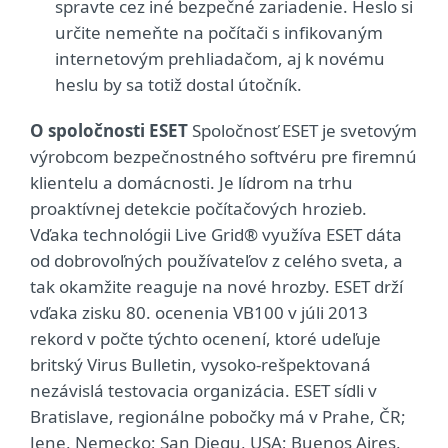
spravte cez iné bezpečné zariadenie. Heslo si
určite nemeňte na počítači s infikovaným
internetovým prehliadačom, aj k novému
heslu by sa totiž dostal útočník.
O spoločnosti ESET
Spoločnosť ESET je svetovým
výrobcom bezpečnostného softvéru pre firemnú
klientelu a domácnosti. Je lídrom na trhu
proaktívnej detekcie počítačových hrozieb.
Vďaka technológii Live Grid® využíva ESET dáta
od dobrovoľných používateľov z celého sveta, a
tak okamžite reaguje na nové hrozby. ESET drží
vďaka zisku 80. ocenenia VB100 v júli 2013
rekord v počte týchto ocenení, ktoré udeľuje
britský Virus Bulletin, vysoko-rešpektovaná
nezávislá testovacia organizácia. ESET sídli v
Bratislave, regionálne pobočky má v Prahe, ČR;
Jene, Nemecko; San Diegu, USA; Buenos Aires,