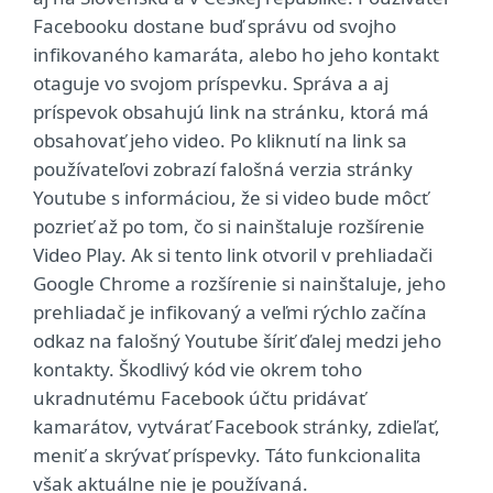
Facebooku dostane buď správu od svojho
infikovaného kamaráta, alebo ho jeho kontakt
otaguje vo svojom príspevku. Správa a aj
príspevok obsahujú link na stránku, ktorá má
obsahovať jeho video. Po kliknutí na link sa
používateľovi zobrazí falošná verzia stránky
Youtube s informáciou, že si video bude môcť
pozrieť až po tom, čo si nainštaluje rozšírenie
Video Play. Ak si tento link otvoril v prehliadači
Google Chrome a rozšírenie si nainštaluje, jeho
prehliadač je infikovaný a veľmi rýchlo začína
odkaz na falošný Youtube šíriť ďalej medzi jeho
kontakty. Škodlivý kód vie okrem toho
ukradnutému Facebook účtu pridávať
kamarátov, vytvárať Facebook stránky, zdieľať,
meniť a skrývať príspevky. Táto funkcionalita
však aktuálne nie je používaná.