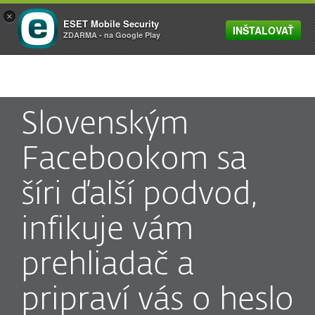
×
ESET Mobile Security
INŠTALOVAŤ
MENU
ZDARMA - na Google Play
Slovenským
Facebookom sa
šíri ďalší podvod,
infikuje vám
prehliadač a
pripraví vás o heslo