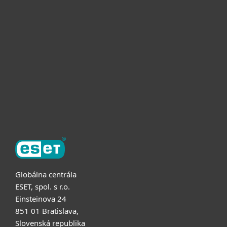
Pre domácnosti
Pre firmy
Užitočné informácie
Partnerstvo
O ESET
Globálna centrála
ESET, spol. s r.o.
Einsteinova 24
851 01 Bratislava,
Slovenská republika