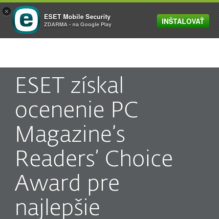
×
ESET Mobile Security
INŠTALOVAŤ
MENU
ZDARMA - na Google Play
ESET získal
ocenenie PC
Magazine’s
Readers’ Choice
Award pre
najlepšie