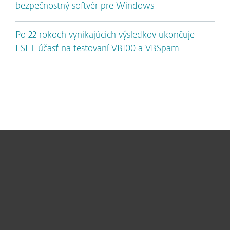
bezpečnostný softvér pre Windows
Po 22 rokoch vynikajúcich výsledkov ukončuje
ESET účasť na testovaní VB100 a VBSpam
Pre domácnosti
Pre firmy
Užitočné informácie