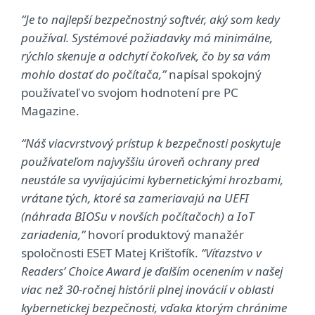
“Je to najlepší bezpečnostný softvér, aký som kedy
používal. Systémové požiadavky má minimálne,
rýchlo skenuje a odchytí čokoľvek, čo by sa vám
mohlo dostať do počítača,”
napísal spokojný
používateľ vo svojom hodnotení pre PC
Magazine.
“Náš viacvrstvový prístup k bezpečnosti poskytuje
používateľom najvyššiu úroveň ochrany pred
neustále sa vyvíjajúcimi kybernetickými hrozbami,
vrátane tých, ktoré sa zameriavajú na UEFI
(náhrada BIOSu v novších počítačoch) a IoT
zariadenia,”
hovorí produktový manažér
spoločnosti ESET Matej Krištofík.
“Víťazstvo v
Readers’ Choice Award je ďalším ocenením v našej
viac než 30-ročnej histórii plnej inovácií v oblasti
kybernetickej bezpečnosti, vďaka ktorým chránime