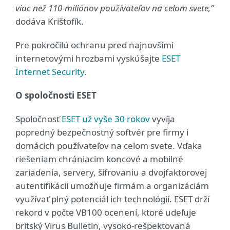
viac než 110-miliónov používateľov na celom svete,”
dodáva Krištofík.
Pre pokročilú ochranu pred najnovšími
internetovými hrozbami vyskúšajte
ESET
Internet Security
.
O spoločnosti ESET
Spoločnosť
ESET už vyše 30 rokov
vyvíja
popredný bezpečnostný softvér pre firmy i
domácich používateľov na celom svete. Vďaka
riešeniam chrániacim koncové a mobilné
zariadenia, servery, šifrovaniu a dvojfaktorovej
autentifikácii umožňuje firmám a organizáciám
využívať plný potenciál ich technológií. ESET drží
rekord v počte VB100 ocenení, ktoré udeľuje
britský Virus Bulletin, vysoko-rešpektovaná