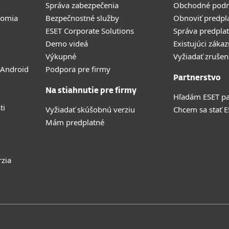
Správa zabezpečenia
Obchodné pod
romia
Bezpečnostné služby
Obnoviť predpl
ESET Corporate Solutions
Správa predpla
Demo videá
Existujúci zákaz
Výkupné
Vyžiadať zrušen
 Android
Podpora pre firmy
Partnerstvo
Na stiahnutie pre firmy
Hľadám ESET pa
ti
Vyžiadať skúšobnú verziu
Chcem sa stať 
Mám predplatné
rzia