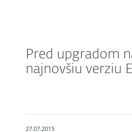
Domácnosti
Firmy
Pred upgradom na Windows 10 sa ubezpečte, že m
O nás
Press centrum
Pred upgradom na
najnovšiu verziu 
27.07.2015