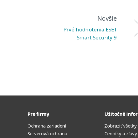
Novšie
Prvé hodnotenia ESET
Smart Security 9
Pre firmy
Užitočné info
Ochrana zariadení
Zobraziť všetky
Serverová ochrana
Cenníky a zľavy