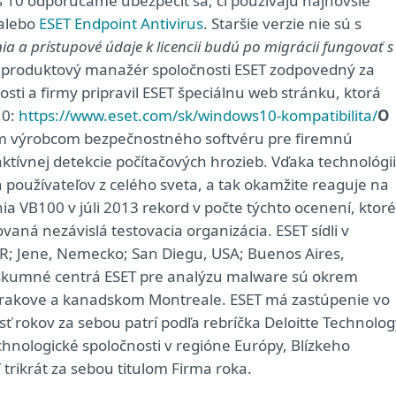
10 odporúčame ubezpečiť sa, či používajú najnovšie
alebo
ESET Endpoint Antivirus
. Staršie verzie nie sú s
ia a prístupové údaje k licencii budú po migrácii fungovať s
k, produktový manažér spoločnosti ESET zodpovedný za
ti a firmy pripravil ESET špeciálnu web stránku, ktorá
10:
https://www.eset.com/sk/windows10-kompatibilita/
O
ým výrobcom bezpečnostného softvéru pre firemnú
aktívnej detekcie počítačových hrozieb. Vďaka technológii
 používateľov z celého sveta, a tak okamžite reaguje na
ia VB100 v júli 2013 rekord v počte týchto ocenení, ktoré
ovaná nezávislá testovacia organizácia. ESET sídli v
ČR; Jene, Nemecko; San Diegu, USA; Buenos Aires,
Výskumné centrá ESET pre analýzu malware sú okrem
m Krakove a kanadskom Montreale. ESET má zastúpenie vo
sť rokov za sebou patrí podľa rebríčka Deloitte Technolo
chnologické spoločnosti v regióne Európy, Blízkeho
 trikrát za sebou titulom Firma roka.