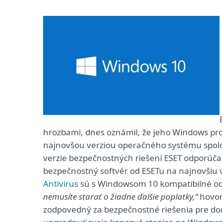
hrozbami, dnes oznámil, že jeho Windows pro
najnovšou verziou operačného systému spoločn
verzie bezpečnostných riešení ESET odporúč
bezpečnostný softvér od ESETu na najnovšiu 
Antivirus
sú s Windowsom 10 kompatibilné od
nemusíte starať o žiadne ďalšie poplatky,“
hovor
zodpovedný za bezpečnostné riešenia pre dom