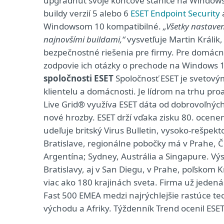
upgradnuť svoje koncové stanice na Windows 
buildy verzií 5 alebo 6
ESET Endpoint Security
Windowsom 10 kompatibilné.
„Všetky nastaven
najnovšími buildami,“
vysvetľuje Martin Králi
bezpečnostné riešenia pre firmy. Pre domácnos
zodpovie ich otázky o prechode na Windows 
spoločnosti ESET
Spoločnosť ESET je svetov
klientelu a domácnosti. Je lídrom na trhu pro
Live Grid® využíva ESET dáta od dobrovoľných
nové hrozby. ESET drží vďaka zisku 80. ocenen
udeľuje britský Virus Bulletin, vysoko-rešpekt
Bratislave, regionálne pobočky má v Prahe, 
Argentína; Sydney, Austrália a Singapure. 
Bratislavy, aj v San Diegu, v Prahe, poľsko
viac ako 180 krajinách sveta. Firma už jedená
Fast 500 EMEA medzi najrýchlejšie rastúce te
východu a Afriky. Týždenník Trend ocenil ESET