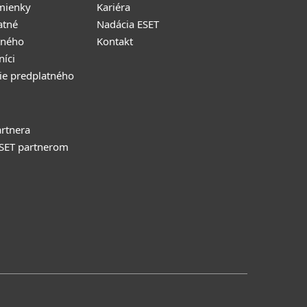
mienky
Kariéra
atné
Nadácia ESET
tného
Kontakt
níci
ie predplatného
rtnera
ESET partnerom