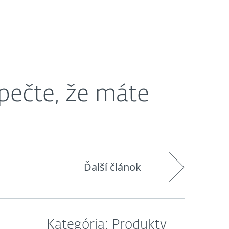
O nás
Košík
Slovensko
ečte, že máte
Ďalší článok
Kategória: Produkty