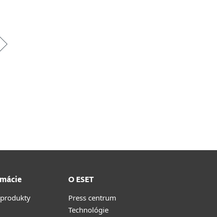
rmácie
O ESET
 produkty
Press centrum
Technológie