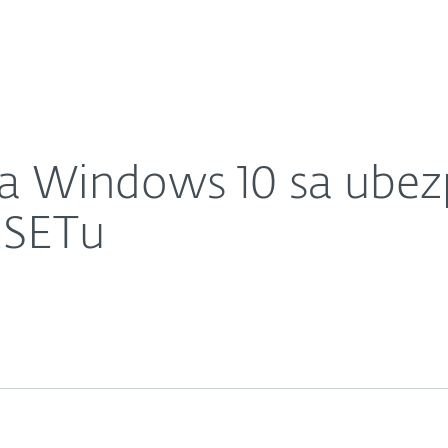
O nás
áte najnovšiu verziu ESETu
Kariéra
Kontakt
 Windows 10 sa ubezp
ESETu