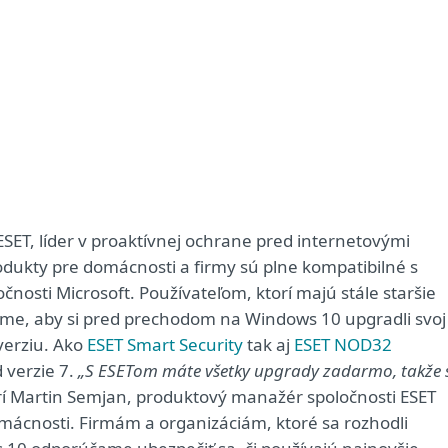
ESET, líder v proaktívnej ochrane pred internetovými
dukty pre domácnosti a firmy sú plne kompatibilné s
osti Microsoft. Používateľom, ktorí majú stále staršie
ame, aby si pred prechodom na Windows 10 upgradli svoj
verziu. Ako
ESET Smart Security
tak aj
ESET NOD32
 verzie 7.
„S ESETom máte všetky upgrady zadarmo, takže 
í Martin Semjan, produktový manažér spoločnosti ESET
ácnosti. Firmám a organizáciám, ktoré sa rozhodli